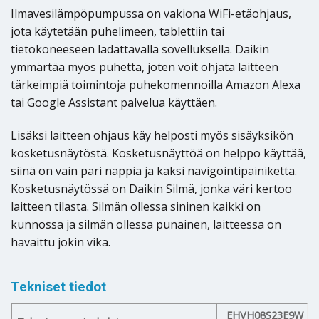
Ilmavesilämpöpumpussa on vakiona WiFi-etäohjaus,
jota käytetään puhelimeen, tablettiin tai
tietokoneeseen ladattavalla sovelluksella. Daikin
ymmärtää myös puhetta, joten voit ohjata laitteen
tärkeimpiä toimintoja puhekomennoilla Amazon Alexa
tai Google Assistant palvelua käyttäen.
Lisäksi laitteen ohjaus käy helposti myös sisäyksikön
kosketusnäytöstä. Kosketusnäyttöä on helppo käyttää,
siinä on vain pari nappia ja kaksi navigointipainiketta.
Kosketusnäytössä on Daikin Silmä, jonka väri kertoo
laitteen tilasta. Silmän ollessa sininen kaikki on
kunnossa ja silmän ollessa punainen, laitteessa on
havaittu jokin vika.
Tekniset tiedot
EHVH08S23E9W