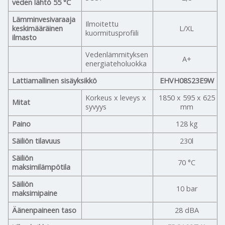
veden lähtö 55 °C
Lämminvesivaraaja
Ilmoitettu
keskimääräinen
L/XL
kuormitusprofiili
ilmasto
Vedenlämmityksen
A+
energiateholuokka
Lattiamallinen sisäyksikkö
EHVH08S23E9W
Korkeus x leveys x
1850 x 595 x 625
Mitat
syvyys
mm
Paino
128 kg
Säiliön tilavuus
230l
Säiliön
70 °C
maksimilämpötila
Säiliön
10 bar
maksimipaine
Äänenpaineen taso
28 dBA