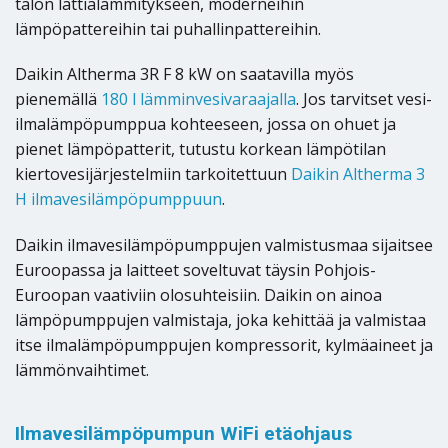
talon lattialämmitykseen, moderneihin
lämpöpattereihin tai puhallinpattereihin.
Daikin Altherma 3R F 8 kW on saatavilla myös
pienemällä
180 l lämminvesivaraajalla
. Jos tarvitset vesi-
ilmalämpöpumppua kohteeseen, jossa on ohuet ja
pienet lämpöpatterit, tutustu korkean lämpötilan
kiertovesijärjestelmiin tarkoitettuun
Daikin Altherma 3
H ilmavesilämpöpumppuun
.
Daikin ilmavesilämpöpumppujen valmistusmaa sijaitsee
Euroopassa ja laitteet soveltuvat täysin Pohjois-
Euroopan vaativiin olosuhteisiin. Daikin on ainoa
lämpöpumppujen valmistaja, joka kehittää ja valmistaa
itse ilmalämpöpumppujen kompressorit, kylmäaineet ja
lämmönvaihtimet.
Ilmavesilämpöpumpun WiFi etäohjaus