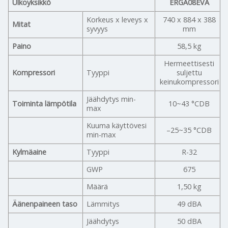
Ulkoyksikkö
ERGA08EVA
Korkeus x leveys x
740 x 884 x 388
Mitat
syvyys
mm
Paino
58,5 kg
Hermeettisesti
Kompressori
Tyyppi
suljettu
keinukompressori
Jäähdytys min-
Toiminta lämpötila
10~43 °CDB
max
Kuuma käyttövesi
–25~35 °CDB
min-max
Kylmäaine
Tyyppi
R-32
GWP
675
Määrä
1,50 kg
Äänenpaineen taso
Lämmitys
49 dBA
Jäähdytys
50 dBA