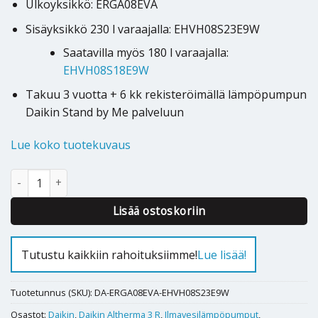
Ulkoyksikkö: ERGA08EVA
Sisäyksikkö 230 l varaajalla: EHVH08S23E9W
Saatavilla myös 180 l varaajalla:
EHVH08S18E9W
Takuu 3 vuotta + 6 kk rekisteröimällä lämpöpumpun
Daikin Stand by Me palveluun
Lue koko tuotekuvaus
Ilmavesilämpöpumppu Daikin Altherma 3R F 8kW 230l määrä
Alternative:
Lisää ostoskoriin
Tutustu kaikkiin rahoituksiimme!
Lue lisää!
Tuotetunnus (SKU):
DA-ERGA08EVA-EHVH08S23E9W
Osastot:
Daikin
,
Daikin Altherma 3 R
,
Ilmavesilämpöpumput
,