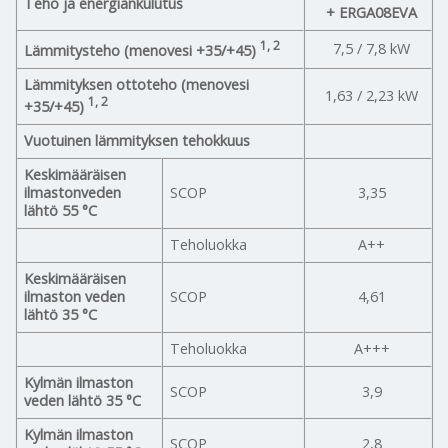
Teho ja energiankulutus
+ ERGA08EVA
1, 2
7,5 / 7,8 kW
Lämmitysteho (menovesi +35/+45)
Lämmityksen ottoteho (menovesi
1,63 / 2,23 kW
1, 2
+35/+45)
Vuotuinen lämmityksen tehokkuus
Keskimääräisen
ilmastonveden
SCOP
3,35
lähtö 55 °C
Teholuokka
A++
Keskimääräisen
ilmaston veden
SCOP
4,61
lähtö 35 °C
Teholuokka
A+++
Kylmän ilmaston
SCOP
3,9
veden lähtö 35 °C
Kylmän ilmaston
SCOP
2,8