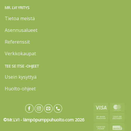
MR. LVI YRITYS
Tietoa meistä
Asennusalueet
Referenssit
Verkkokaupat
TEE SE ITSE -OHJEET
Usein kysyttyä
Huolto-ohjeet
Visa
Mas
Bank
Cas
©Mr.LVI - lämpöpumppuhuolto.com 2026
Transfer
On
Cash
Invo
Deli