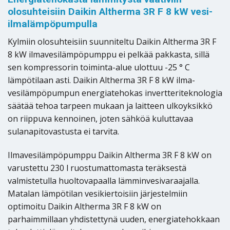
olosuhteisiin Daikin Altherma 3R F 8 kW vesi-
ilmalämpöpumpulla
Kylmiin olosuhteisiin suunniteltu Daikin Altherma 3R F
8 kW ilmavesilämpöpumppu ei pelkää pakkasta, sillä
sen kompressorin toiminta-alue ulottuu -25 ° C
lämpötilaan asti. Daikin Altherma 3R F 8 kW ilma-
vesilämpöpumpun energiatehokas invertteriteknologia
säätää tehoa tarpeen mukaan ja laitteen ulkoyksikkö
on riippuva kennoinen, joten sähköä kuluttavaa
sulanapitovastusta ei tarvita.
Ilmavesilämpöpumppu Daikin Altherma 3R F 8 kW on
varustettu 230 l ruostumattomasta teräksestä
valmistetulla huoltovapaalla lämminvesivaraajalla.
Matalan lämpötilan vesikiertoisiin järjestelmiin
optimoitu Daikin Altherma 3R F 8 kW on
parhaimmillaan yhdistettynä uuden, energiatehokkaan