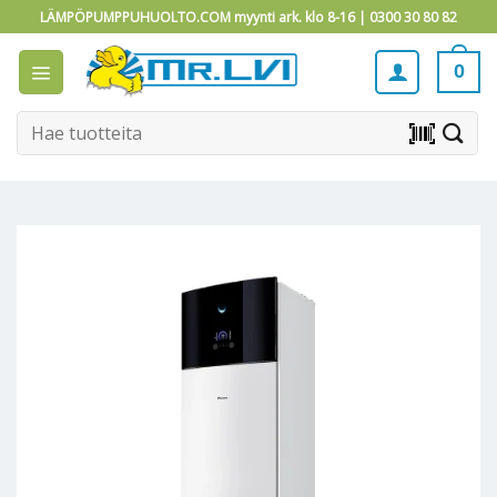
Skip
LÄMPÖPUMPPUHUOLTO.COM myynti ark. klo 8-16 |
0300 30 80 82
to
content
0
Etsi:
barcode_scanner