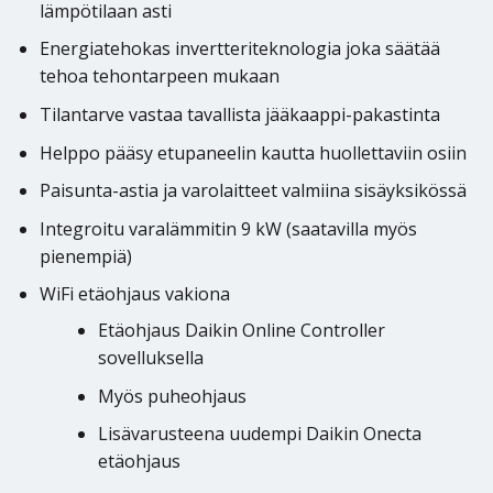
lämpötilaan asti
Energiatehokas invertteriteknologia joka säätää
tehoa tehontarpeen mukaan
Tilantarve vastaa tavallista jääkaappi-pakastinta
Helppo pääsy etupaneelin kautta huollettaviin osiin
Paisunta-astia ja varolaitteet valmiina sisäyksikössä
Integroitu varalämmitin 9 kW (saatavilla myös
pienempiä)
WiFi etäohjaus vakiona
Etäohjaus Daikin Online Controller
sovelluksella
Myös puheohjaus
Lisävarusteena uudempi Daikin Onecta
etäohjaus