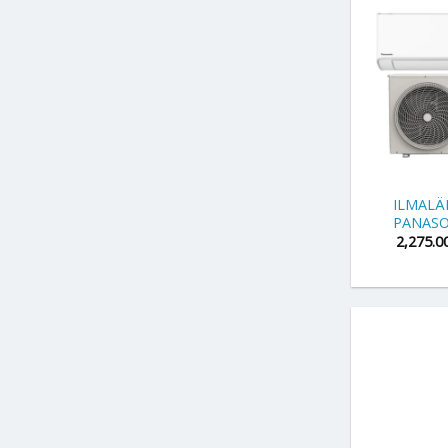
+
ILMAL
PANASO
2,275.0