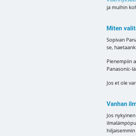
ja muihin ko
Miten val
Sopivan Pana
se, haetaanko
Pienempiin a
Panasonic-lä
Jos et ole v
Vanhan il
Jos nykyinen
ilmalämpöpum
hiljaisemmin