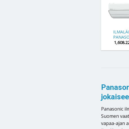
+
ILMAL
PANASO
1,608.2
Panason
jokaisee
Panasonic il
Suomen vaativ
vapaa-ajan a