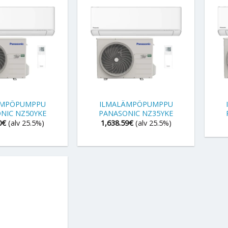
+
+
ÄMPÖPUMPPU
ILMALÄMPÖPUMPPU
NIC NZ50YKE
PANASONIC NZ35YKE
0
€
(alv 25.5%)
1,638.59
€
(alv 25.5%)