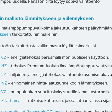
ppu uudella, Panasonicilta löytyy sopiva vaihtoehto.
n mallisto lämmitykseen ja viilennykseen
 ilmalämpöpumppuvalikoima jakautuu kahteen pääryhmään
ykseen
tarkoitettuihin malleihin.
töön tarkoitetusta valikoimasta löydät esimerkiksi:
 CZ
– energiatehokas perusmalli monipuoliseen käyttöön.
c HZ
– tehokas Premium-luokan ilmalämpöpumppu vaativiin o
 LZ
– hiljainen ja energiatehokas vaihtoehto asumismukav
c NZ
– erinomainen hinta-laatusuhde kodin lämmitykseen.
 VZ
– huippuluokan suorituskyky suurille lämmitystarpeille.
Z-lattiamalli
– ratkaisu kohteisiin, joissa lattianrajassa sij
n suunnitellut Panasonic TZ -mallit
tarjoavat tehokkaan ja hi