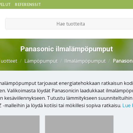
VELUT
REFERENSSIT
Etsi:
Panasonic ilmalämpöpumput
uotteet
/
Lämpöpumput
/
Ilmalämpöpumput
/
Panasoni
lmalämpöpumput tarjoavat energiatehokkaan ratkaisun kod
n. Valikoimasta löydät Panasonicin laadukkaat ilmalämpö
 kesäviilennykseen. Tutustu lämmitykseen suunniteltuihin m
-malleihin ja löydä kotiisi tai mökillesi sopiva ratkaisu.
Lue l