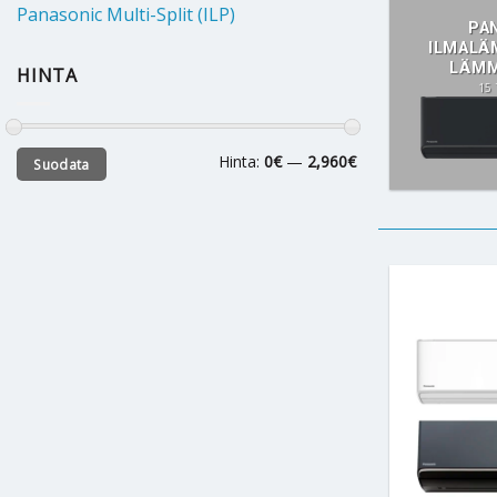
Panasonic Multi-Split (ILP)
PA
ILMAL
LÄMM
HINTA
15
Minimihinta
Maksimihinta
Hinta:
0€
—
2,960€
Suodata