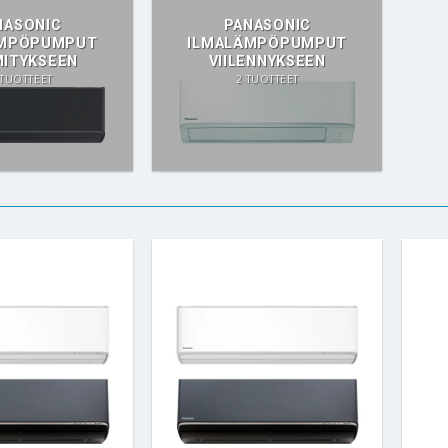
NASONIC
PANASONIC
ÄMPÖPUMPUT
ILMALÄMPÖPUMPUT
ITYKSEEN
VIILENNYKSEEN
 TUOTTEET
2 TUOTTEET