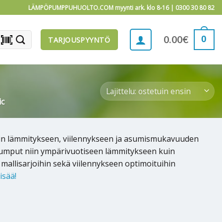
LÄMPÖPUMPPUHUOLTO.COM myynti ark. klo 8-16 |
0300 30 80 82
barcode_scanner
0
0.00
€
TARJOUSPYYNTÖ
c
in lämmitykseen, viilennykseen ja asumismukavuuden
pumput niin ympärivuotiseen lämmitykseen kuin
allisarjoihin sekä viilennykseen optimoituihin
isää!