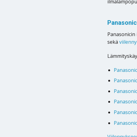
ilmalämpöpum
Panasonici
Panasonicin
sekä
viilenn
Lämmityskäyt
Panasonic
Panasoni
Panasonic
Panasoni
Panasonic
Panasonic 
Viilennyksee