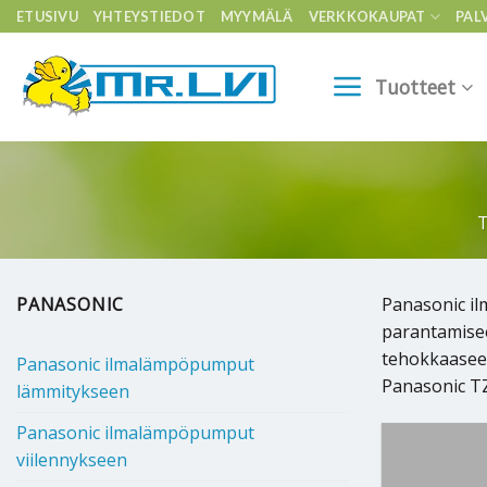
Skip
ETUSIVU
YHTEYSTIEDOT
MYYMÄLÄ
VERKKOKAUPAT
PAL
to
content
Tuotteet
T
PANASONIC
Panasonic i
parantamisee
tehokkaaseen
Panasonic ilmalämpöpumput
Panasonic TZ 
lämmitykseen
Panasonic ilmalämpöpumput
viilennykseen