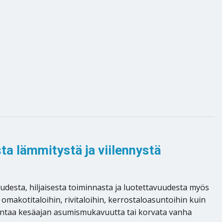
a lämmitystä ja viilennystä
esta, hiljaisesta toiminnasta ja luotettavuudesta myös
 omakotitaloihin, rivitaloihin, kerrostaloasuntoihin kuin
rantaa kesäajan asumismukavuutta tai korvata vanha