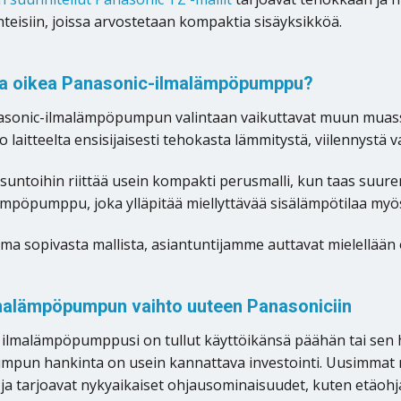
hteisiin, joissa arvostetaan kompaktia sisäyksikköä.
ita oikea Panasonic-ilmalämpöpumppu?
sonic-ilmalämpöpumpun valintaan vaikuttavat muun muassa
 laitteelta ensisijaisesti tehokasta lämmitystä, viilennystä 
suntoihin riittää usein kompakti perusmalli, kun taas suu
mpöpumppu, joka ylläpitää miellyttävää sisälämpötilaa myös 
arma sopivasta mallista, asiantuntijamme auttavat mielellään
malämpöpumpun vaihto uuteen Panasoniciin
 ilmalämpöpumppusi on tullut käyttöikänsä päähän tai sen
pun hankinta on usein kannattava investointi. Uusimmat m
 ja tarjoavat nykyaikaiset ohjausominaisuudet, kuten etäohj