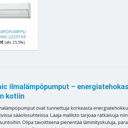
ÄMPÖPUMPPU
NIC LZ25TKE
2
€
(alv 25.5%)
ic ilmalämpöpumput – energiatehokast
n kotiin
malämpöpumput ovat tunnettuja korkeasta energiatehokkuud
issa sääolosuhteissa. Laaja mallisto tarjoaa ratkaisuja niin
suntoihin. Olipa tavoitteena pienentää lämmityskuluja, pa