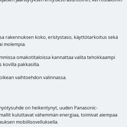
 rakennuksen koko, eristystaso, käyttötarkoitus sekä
vai molempia.
remmissa omakotitaloissa kannattaa valita tehokkaampi
kovilla pakkasilla.
 oikean vaihtoehdon valinnassa.
 hyötysuhde on heikentynyt, uuden Panasonic-
allit kuluttavat vähemmän energiaa, toimivat aiempaa
auksen mobiilisovelluksella.