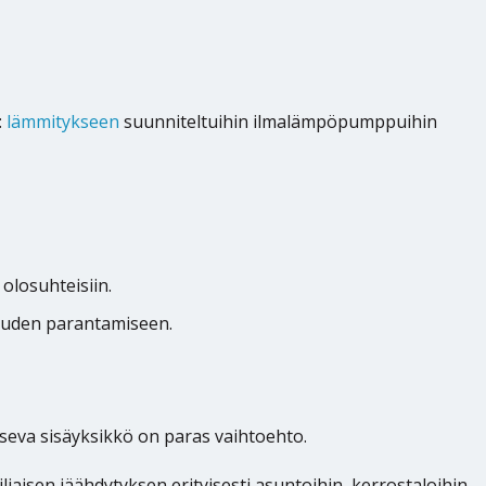
:
lämmitykseen
suunniteltuihin ilmalämpöpumppuihin
losuhteisiin.
uuden parantamiseen.
aitseva sisäyksikkö on paras vaihtoehto.
ljaisen jäähdytyksen erityisesti asuntoihin, kerrostaloihin