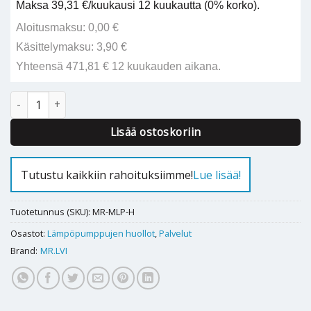
Maksa 39,31 €/kuukausi 12 kuukautta (0% korko).
Aloitusmaksu: 0,00 €
Käsittelymaksu: 3,90 €
Yhteensä 471,81 € 12 kuukauden aikana.
Maalämpöpumpun huolto määrä
Alternative:
Lisää ostoskoriin
Tutustu kaikkiin rahoituksiimme!
Lue lisää!
Tuotetunnus (SKU):
MR-MLP-H
Osastot:
Lämpöpumppujen huollot
,
Palvelut
Brand:
MR.LVI