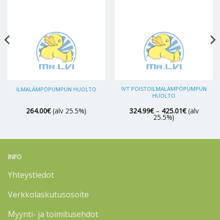
IVT POISTOILMALÄMPÖPUMPUN
ILMALÄMPÖPUMPUN HUOLTO
HUOLTO
Hintaluokk
264.00
€
(alv 25.5%)
324.99
€
–
425.01
€
(alv
324.99€
25.5%)
-
425.01€
INFO
Yhteystiedot
Verkkolaskutusosoite
Myynti- ja toimitusehdot