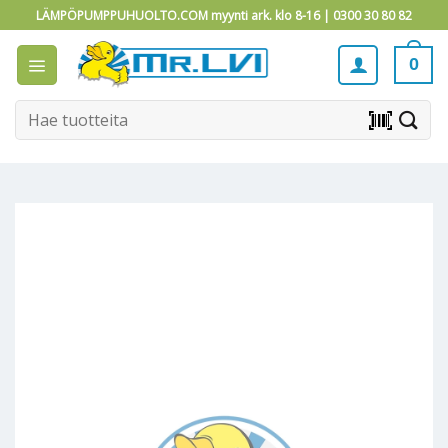
Skip
LÄMPÖPUMPPUHUOLTO.COM myynti ark. klo 8-16 |
0300 30 80 82
to
content
0
Etsi:
barcode_scanner