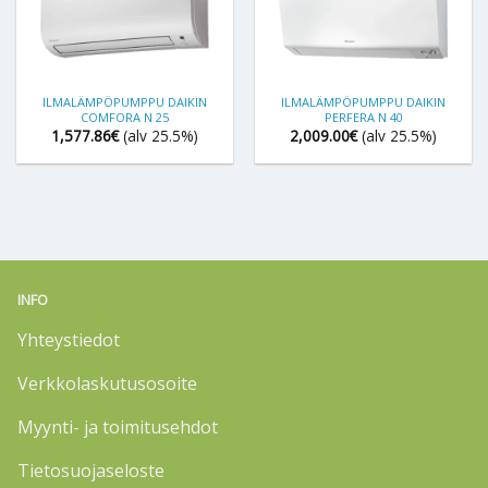
ILMALÄMPÖPUMPPU DAIKIN
ILMALÄMPÖPUMPPU DAIKIN
COMFORA N 25
PERFERA N 40
1,577.86
€
(alv 25.5%)
2,009.00
€
(alv 25.5%)
INFO
Yhteystiedot
Verkkolaskutusosoite
Myynti- ja toimitusehdot
Tietosuojaseloste