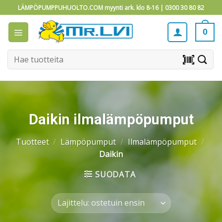
Skip
LÄMPÖPUMPPUHUOLTO.COM myynti ark. klo 8-16 |
0300 30 80 82
to
content
0
Etsi:
barcode_scanner
Daikin ilmalämpöpumput
Tuotteet
/
Lämpöpumput
/
Ilmalämpöpumput
/
Daikin
SUODATA