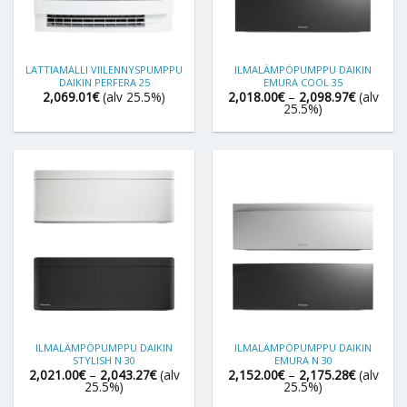
LATTIAMALLI VIILENNYSPUMPPU
ILMALÄMPÖPUMPPU DAIKIN
DAIKIN PERFERA 25
EMURA COOL 35
Hintaluok
2,069.01
€
(alv 25.5%)
2,018.00
€
–
2,098.97
€
(alv
2,018.00
25.5%)
-
2,098.97
ILMALÄMPÖPUMPPU DAIKIN
ILMALÄMPÖPUMPPU DAIKIN
STYLISH N 30
EMURA N 30
Hintaluokka:
Hintaluok
2,021.00
€
–
2,043.27
€
(alv
2,152.00
€
–
2,175.28
€
(alv
2,021.00€
2,152.00
25.5%)
25.5%)
-
-