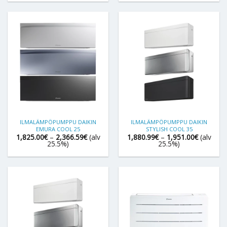
2,043.27€
2,175.28
ILMALÄMPÖPUMPPU DAIKIN
ILMALÄMPÖPUMPPU DAIKIN
EMURA COOL 25
STYLISH COOL 35
Hintaluokka:
Hintaluok
1,825.00
€
–
2,366.59
€
(alv
1,880.99
€
–
1,951.00
€
(alv
1,825.00€
1,880.99
25.5%)
25.5%)
-
-
2,366.59€
1,951.00