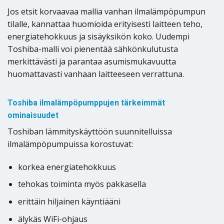
Jos etsit korvaavaa mallia vanhan ilmalämpöpumpun
tilalle, kannattaa huomioida erityisesti laitteen teho,
energiatehokkuus ja sisäyksikön koko. Uudempi
Toshiba-malli voi pienentää sähkönkulutusta
merkittävästi ja parantaa asumismukavuutta
huomattavasti vanhaan laitteeseen verrattuna.
Toshiba ilmalämpöpumppujen tärkeimmät
ominaisuudet
Toshiban lämmityskäyttöön suunnitelluissa
ilmalämpöpumpuissa korostuvat:
korkea energiatehokkuus
tehokas toiminta myös pakkasella
erittäin hiljainen käyntiääni
älykäs WiFi-ohjaus