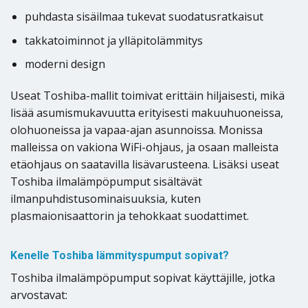
puhdasta sisäilmaa tukevat suodatusratkaisut
takkatoiminnot ja ylläpitolämmitys
moderni design
Useat Toshiba-mallit toimivat erittäin hiljaisesti, mikä
lisää asumismukavuutta erityisesti makuuhuoneissa,
olohuoneissa ja vapaa-ajan asunnoissa. Monissa
malleissa on vakiona WiFi-ohjaus, ja osaan malleista
etäohjaus on saatavilla lisävarusteena. Lisäksi useat
Toshiba ilmalämpöpumput sisältävät
ilmanpuhdistusominaisuuksia, kuten
plasmaionisaattorin ja tehokkaat suodattimet.
Kenelle Toshiba lämmityspumput sopivat?
Toshiba ilmalämpöpumput sopivat käyttäjille, jotka
arvostavat: