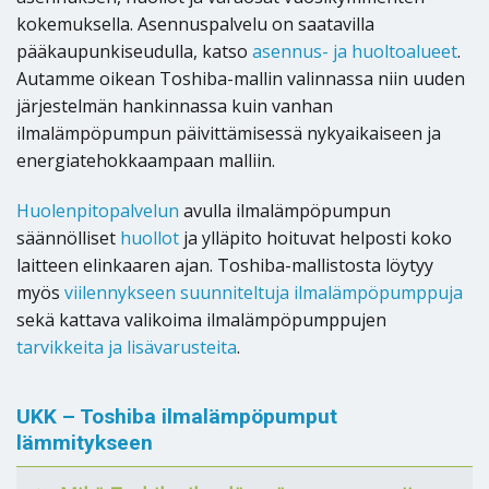
kokemuksella. Asennuspalvelu on saatavilla
pääkaupunkiseudulla, katso
asennus- ja huoltoalueet
.
Autamme oikean Toshiba-mallin valinnassa niin uuden
järjestelmän hankinnassa kuin vanhan
ilmalämpöpumpun päivittämisessä nykyaikaiseen ja
energiatehokkaampaan malliin.
Huolenpitopalvelun
avulla ilmalämpöpumpun
säännölliset
huollot
ja ylläpito hoituvat helposti koko
laitteen elinkaaren ajan. Toshiba-mallistosta löytyy
myös
viilennykseen suunniteltuja ilmalämpöpumppuja
sekä kattava valikoima ilmalämpöpumppujen
tarvikkeita ja lisävarusteita
.
UKK – Toshiba ilmalämpöpumput
lämmitykseen