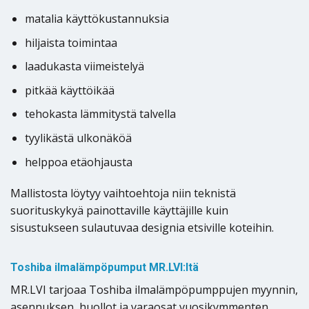
matalia käyttökustannuksia
hiljaista toimintaa
laadukasta viimeistelyä
pitkää käyttöikää
tehokasta lämmitystä talvella
tyylikästä ulkonäköä
helppoa etäohjausta
Mallistosta löytyy vaihtoehtoja niin teknistä
suorituskykyä painottaville käyttäjille kuin
sisustukseen sulautuvaa designia etsiville koteihin.
Toshiba ilmalämpöpumput MR.LVI:ltä
MR.LVI tarjoaa Toshiba ilmalämpöpumppujen myynnin,
asennuksen, huollot ja varaosat vuosikymmenten