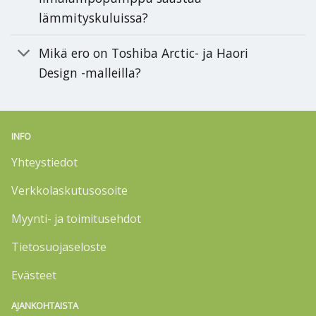
lämmityskuluissa?
Mikä ero on Toshiba Arctic- ja Haori
Design -malleilla?
INFO
Yhteystiedot
Verkkolaskutusosoite
Myynti- ja toimitusehdot
Tietosuojaseloste
Evästeet
AJANKOHTAISTA