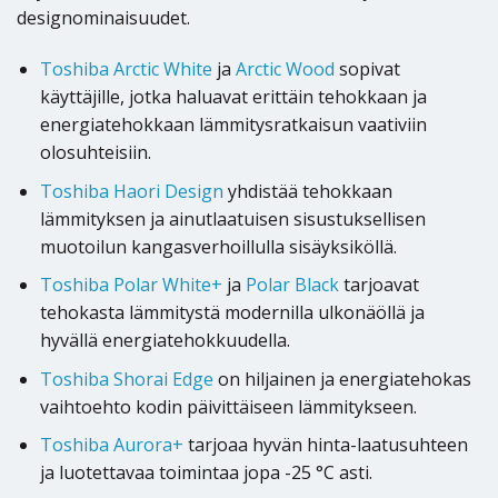
designominaisuudet.
Toshiba Arctic White
ja
Arctic Wood
sopivat
käyttäjille, jotka haluavat erittäin tehokkaan ja
energiatehokkaan lämmitysratkaisun vaativiin
olosuhteisiin.
Toshiba Haori Design
yhdistää tehokkaan
lämmityksen ja ainutlaatuisen sisustuksellisen
muotoilun kangasverhoillulla sisäyksiköllä.
Toshiba Polar White+
ja
Polar Black
tarjoavat
tehokasta lämmitystä modernilla ulkonäöllä ja
hyvällä energiatehokkuudella.
Toshiba Shorai Edge
on hiljainen ja energiatehokas
vaihtoehto kodin päivittäiseen lämmitykseen.
Toshiba Aurora+
tarjoaa hyvän hinta-laatusuhteen
ja luotettavaa toimintaa jopa -25 °C asti.