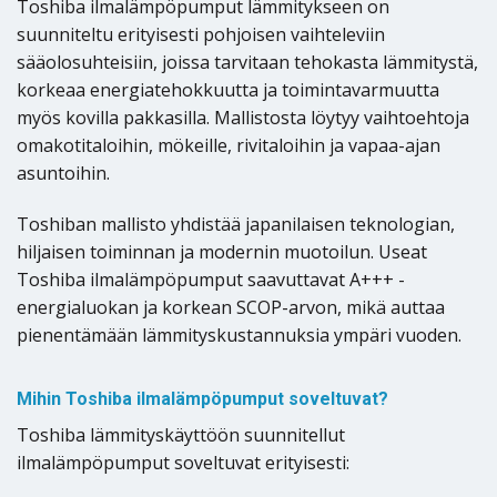
Toshiba ilmalämpöpumput lämmitykseen on
suunniteltu erityisesti pohjoisen vaihteleviin
sääolosuhteisiin, joissa tarvitaan tehokasta lämmitystä,
korkeaa energiatehokkuutta ja toimintavarmuutta
myös kovilla pakkasilla. Mallistosta löytyy vaihtoehtoja
omakotitaloihin, mökeille, rivitaloihin ja vapaa-ajan
asuntoihin.
Toshiban mallisto yhdistää japanilaisen teknologian,
hiljaisen toiminnan ja modernin muotoilun. Useat
Toshiba ilmalämpöpumput saavuttavat A+++ -
energialuokan ja korkean SCOP-arvon, mikä auttaa
pienentämään lämmityskustannuksia ympäri vuoden.
Mihin Toshiba ilmalämpöpumput soveltuvat?
Toshiba lämmityskäyttöön suunnitellut
ilmalämpöpumput soveltuvat erityisesti: