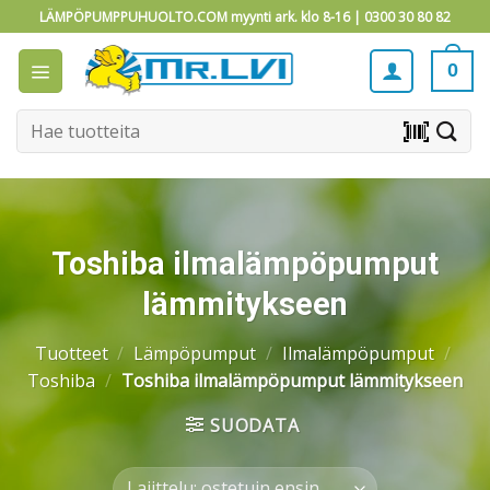
Skip
LÄMPÖPUMPPUHUOLTO.COM myynti ark. klo 8-16 |
0300 30 80 82
to
content
0
Etsi:
barcode_scanner
Toshiba ilmalämpöpumput
lämmitykseen
Tuotteet
/
Lämpöpumput
/
Ilmalämpöpumput
/
Toshiba
/
Toshiba ilmalämpöpumput lämmitykseen
SUODATA