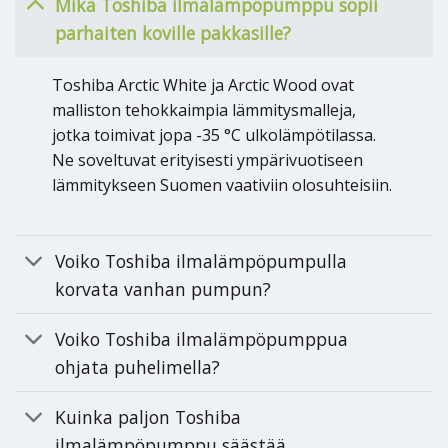
Mikä Toshiba ilmalämpöpumppu sopii
parhaiten koville pakkasille?
Toshiba Arctic White ja Arctic Wood ovat
malliston tehokkaimpia lämmitysmalleja,
jotka toimivat jopa -35 °C ulkolämpötilassa.
Ne soveltuvat erityisesti ympärivuotiseen
lämmitykseen Suomen vaativiin olosuhteisiin.
Voiko Toshiba ilmalämpöpumpulla
korvata vanhan pumpun?
Voiko Toshiba ilmalämpöpumppua
ohjata puhelimella?
Kuinka paljon Toshiba
ilmalämpöpumppu säästää