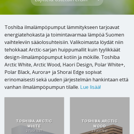
Toshiba ilmalämpöpumput lämmitykseen tarjoavat
energiatehokasta ja toimintavarmaa lämpöä Suomen
vaihteleviin sääolosuhteisiin. Valikoimasta löydät niin
tehokkaat Arctic-sarjan huippumallit kuin tyylikkäät
design-ilmalämpöpumput kotiin ja mökille. Toshiba
Arctic White, Arctic Wood, Haori Design, Polar White+,
Polar Black, Aurora+ ja Shorai Edge sopivat
erinomaisesti sekä uuden järjestelmän hankintaan että
vanhan ilmalämpöpumpun tilalle.
Lue lisää!
TOSHIBA ARCTIC
TOSHIBA ARCTIC
WHITE
WOOD
2 TUOTTEET
2 TUOTTEET