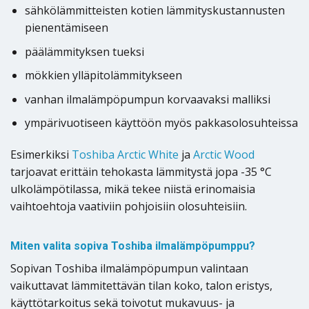
sähkölämmitteisten kotien lämmityskustannusten
pienentämiseen
päälämmityksen tueksi
mökkien ylläpitolämmitykseen
vanhan ilmalämpöpumpun korvaavaksi malliksi
ympärivuotiseen käyttöön myös pakkasolosuhteissa
Esimerkiksi
Toshiba Arctic White
ja
Arctic Wood
tarjoavat erittäin tehokasta lämmitystä jopa -35 °C
ulkolämpötilassa, mikä tekee niistä erinomaisia
vaihtoehtoja vaativiin pohjoisiin olosuhteisiin.
Miten valita sopiva Toshiba ilmalämpöpumppu?
Sopivan Toshiba ilmalämpöpumpun valintaan
vaikuttavat lämmitettävän tilan koko, talon eristys,
käyttötarkoitus sekä toivotut mukavuus- ja