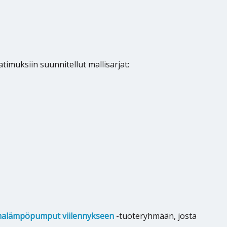
timuksiin suunnitellut mallisarjat:
malämpöpumput viilennykseen
-tuoteryhmään, josta