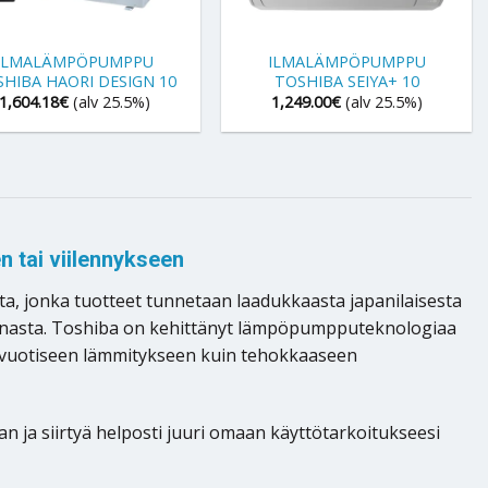
+
ILMALÄMPÖPUMPPU
ILMALÄMPÖPUMPPU
HIBA HAORI DESIGN 10
TOSHIBA SEIYA+ 10
1,604.18
€
(alv 25.5%)
1,249.00
€
(alv 25.5%)
 tai viilennykseen
, jonka tuotteet tunnetaan laadukkaasta japanilaisesta
innasta. Toshiba on kehittänyt lämpöpumpputeknologiaa
ärivuotiseen lämmitykseen kuin tehokkaaseen
 ja siirtyä helposti juuri omaan käyttötarkoitukseesi