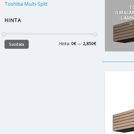
Toshiba Multi-Split
T
ILMAL
LÄMM
HINTA
18
Minimihinta
Maksimihinta
Hinta:
0€
—
2,850€
Suodata