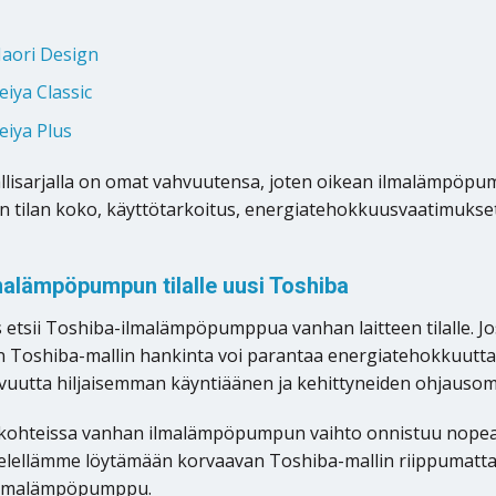
aori Design
iya Classic
eiya Plus
allisarjalla on omat vahvuutensa, joten oikean ilmalämpöpum
än tilan koko, käyttötarkoitus, energiatehokkuusvaatimukse
alämpöpumpun tilalle uusi Toshiba
 etsii Toshiba-ilmalämpöpumppua vanhan laitteen tilalle.
 Toshiba-mallin hankinta voi parantaa energiatehokkuutta 
utta hiljaisemman käyntiäänen ja kehittyneiden ohjausomi
kohteissa vanhan ilmalämpöpumpun vaihto onnistuu nopeas
ellämme löytämään korvaavan Toshiba-mallin riippumatta si
 ilmalämpöpumppu.