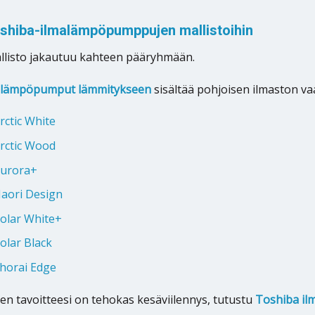
oshiba-ilmalämpöpumppujen mallistoihin
llisto jakautuu kahteen pääryhmään.
alämpöpumput lämmitykseen
sisältää pohjoisen ilmaston vaa
rctic White
rctic Wood
Aurora+
aori Design
olar White+
olar Black
horai Edge
nen tavoitteesi on tehokas kesäviilennys, tutustu
Toshiba il