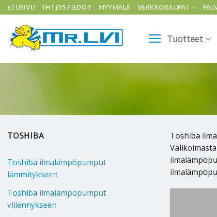
Skip
ETUSIVU
YHTEYSTIEDOT
MYYMÄLÄ
VERKKOKAUPAT
PAL
to
content
Tuotteet
TOSHIBA
Toshiba ilma
Valikoimasta
ilmalämpöpum
Toshiba ilmalämpöpumput
ilmalämpöpum
lämmitykseen
Toshiba ilmalämpöpumput
viilennykseen