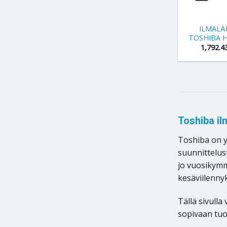
+
ILMAL
TOSHIBA H
1,792.4
Toshiba il
Toshiba on y
suunnittelus
jo vuosikymm
kesäviilenny
Tällä sivull
sopivaan tu