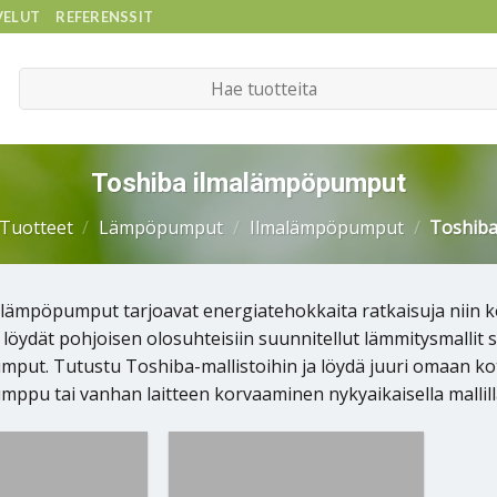
VELUT
REFERENSSIT
Etsi:
Toshiba ilmalämpöpumput
Tuotteet
/
Lämpöpumput
/
Ilmalämpöpumput
/
Toshib
lämpöpumput tarjoavat energiatehokkaita ratkaisuja niin k
 löydät pohjoisen olosuhteisiin suunnitellut lämmitysmallit
put. Tutustu Toshiba-mallistoihin ja löydä juuri omaan koti
ppu tai vanhan laitteen korvaaminen nykyaikaisella mallill