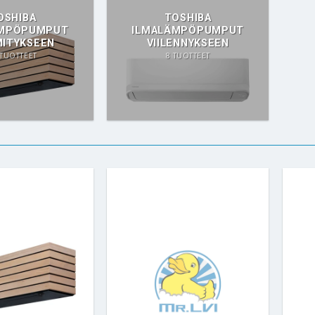
OSHIBA
TOSHIBA
ÄMPÖPUMPUT
ILMALÄMPÖPUMPUT
ITYKSEEN
VIILENNYKSEEN
 TUOTTEET
8 TUOTTEET