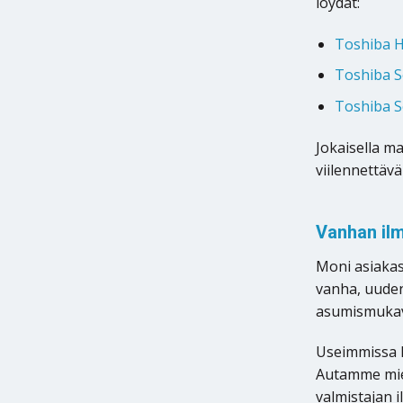
löydät:
Toshiba H
Toshiba Se
Toshiba S
Jokaisella m
viilennettäv
Vanhan ilm
Moni asiakas
vanha, uuden
asumismukavu
Useimmissa 
Autamme miel
valmistajan