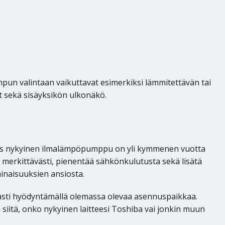
pun valintaan vaikuttavat esimerkiksi lämmitettävän tai
t sekä sisäyksikön ulkonäkö.
 Jos nykyinen ilmalämpöpumppu on yli kymmenen vuotta
merkittävästi, pienentää sähkönkulutusta sekä lisätä
naisuuksien ansiosta.
ti hyödyntämällä olemassa olevaa asennuspaikkaa.
itä, onko nykyinen laitteesi Toshiba vai jonkin muun