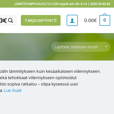
LÄMPÖPUMPPUHUOLTO.COM myynti ark. klo 8-16 |
0300 30 80 82
barcode_scanner
0
0.00
€
TARJOUSPYYNTÖ
a
odin lämmitykseen kuin kesäaikaiseen viilennykseen.
 sekä tehokkaat viilennykseen optimoidut
isi sopiva ratkaisu – olipa kyseessä uusi
a.
Lue lisää!