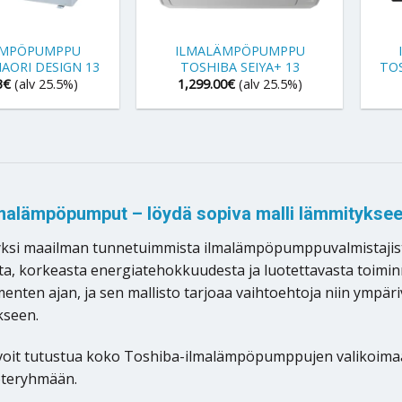
+
+
ÄMPÖPUMPPU
ILMALÄMPÖPUMPPU
AORI DESIGN 13
TOSHIBA SEIYA+ 13
TOS
3
€
(alv 25.5%)
1,299.00
€
(alv 25.5%)
malämpöpumput – löydä sopiva malli lämmitykseen
ksi maailman tunnetuimmista ilmalämpöpumppuvalmistajista
ta, korkeasta energiatehokkuudesta ja luotettavasta toim
enten ajan, ja sen mallisto tarjoaa vaihtoehtoja niin ymp
kseen.
a voit tutustua koko Toshiba-ilmalämpöpumppujen valikoimaan
oteryhmään.