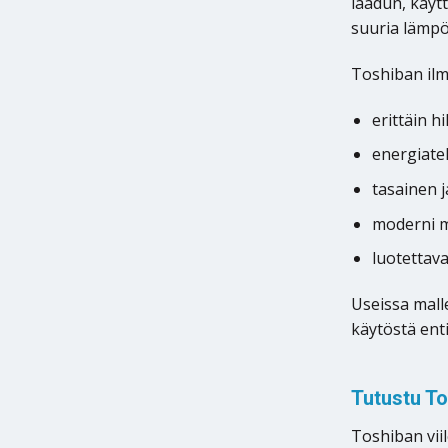
laadun, käyt
suuria lämpö
Toshiban ilm
erittäin h
energiate
tasainen j
moderni m
luotettava
Useissa mall
käytöstä ent
Tutustu To
Toshiban viil