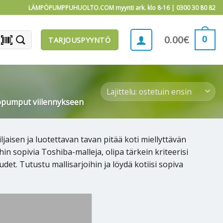
LÄMPÖPUMPPUHUOLTO.COM myynti ark. klo 8-16 |
0300 30 80 82
barcode_scanner
0
0.00
€
TARJOUSPYYNTÖ
pumput viilennykseen
isen ja luotettavan tavan pitää koti miellyttävän
hin sopivia Toshiba-malleja, olipa tärkein kriteerisi
et. Tutustu mallisarjoihin ja löydä kotiisi sopiva