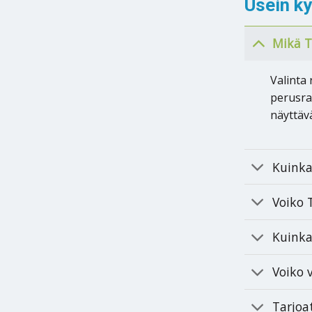
Usein k
Mikä T
Valinta 
perusra
näyttäv
Kuinka
Voiko 
Kuinka
Voiko
Tarjoa