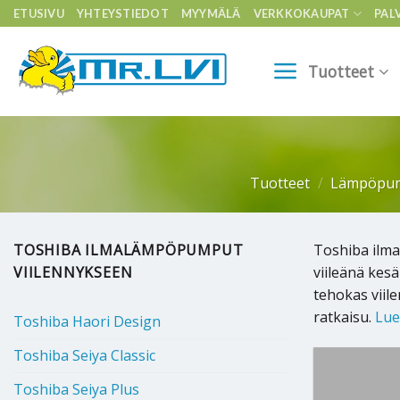
Skip
ETUSIVU
YHTEYSTIEDOT
MYYMÄLÄ
VERKKOKAUPAT
PAL
to
content
Tuotteet
Tuotteet
/
Lämpöpu
TOSHIBA ILMALÄMPÖPUMPUT
Toshiba ilma
VIILENNYKSEEN
viileänä kesä
tehokas viil
ratkaisu.
Lue 
Toshiba Haori Design
Toshiba Seiya Classic
Toshiba Seiya Plus