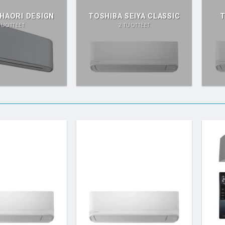
HAORI DESIGN
TOSHIBA SEIYA CLASSIC
T
TUOTTEET
2 TUOTTEET