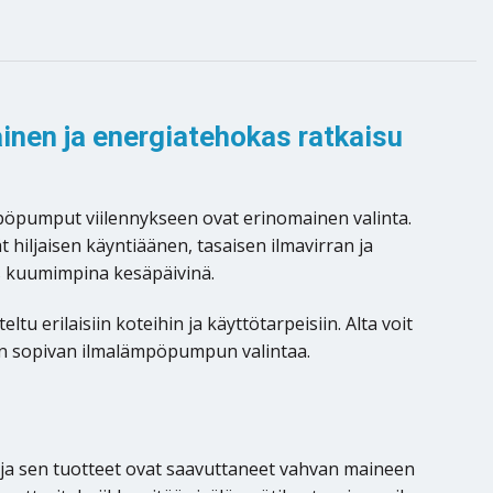
inen ja energiatehokas ratkaisu
ämpöpumput viilennykseen ovat erinomainen valinta.
hiljaisen käyntiäänen, tasaisen ilmavirran ja
s kuumimpina kesäpäivinä.
tu erilaisiin koteihin ja käyttötarpeisiin. Alta voit
nen sopivan ilmalämpöpumpun valintaa.
ja sen tuotteet ovat saavuttaneet vahvan maineen