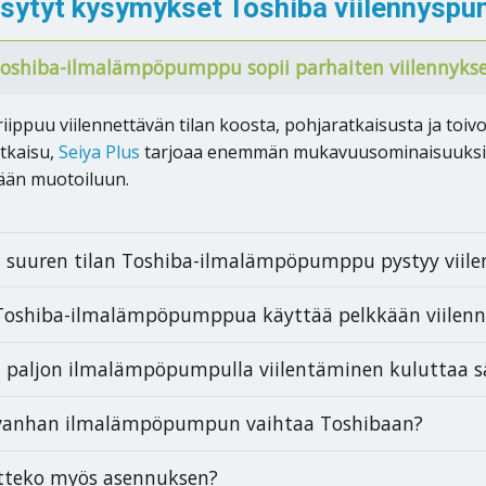
ysytyt kysymykset Toshiba viilennyspu
oshiba-ilmalämpöpumppu sopii parhaiten viilennyks
riippuu viilennettävän tilan koosta, pohjaratkaisusta ja toi
tkaisu,
Seiya Plus
tarjoaa enemmän mukavuusominaisuuksi
ään muotoiluun.
 suuren tilan Toshiba-ilmalämpöpumppu pystyy viil
Toshiba-ilmalämpöpumppua käyttää pelkkään viilen
 paljon ilmalämpöpumpulla viilentäminen kuluttaa 
 vanhan ilmalämpöpumpun vaihtaa Toshibaan?
tteko myös asennuksen?