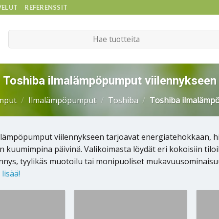
VELUT
REFERENSSIT
Etsi:
Toshiba ilmalämpöpumput viilennykseen
mput
/
Ilmalämpöpumput
/
Toshiba
/
Toshiba ilmalämpö
lämpöpumput viilennykseen tarjoavat energiatehokkaan, hilja
n kuumimpina päivinä. Valikoimasta löydät eri kokoisiin tiloi
ennys, tyylikäs muotoilu tai monipuoliset mukavuusominaisuud
lisää!