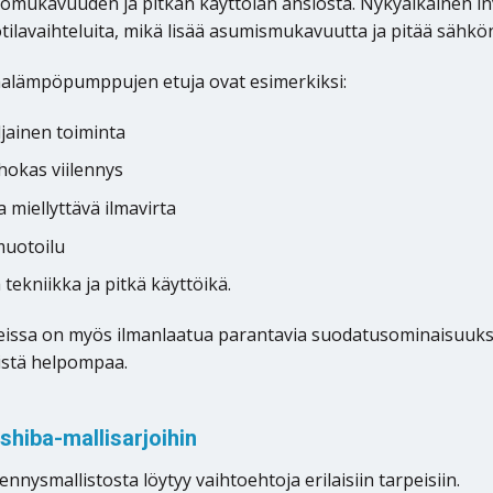
tömukavuuden ja pitkän käyttöiän ansiosta. Nykyaikainen inv
tilavaihteluita, mikä lisää asumismukavuutta ja pitää sähkö
alämpöpumppujen etuja ovat esimerkiksi:
iljainen toiminta
hokas viilennys
a miellyttävä ilmavirta
uotoilu
 tekniikka ja pitkä käyttöikä.
eissa on myös ilmanlaatua parantavia suodatusominaisuuksi
istä helpompaa.
shiba-mallisarjoihin
ennysmallistosta löytyy vaihtoehtoja erilaisiin tarpeisiin.