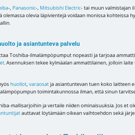
hiba
-,
Panasonic
-,
Mitsubishi Electric
- tai muun valmistajan
illä olemassa olevia läpivientejä voidaan monissa kohteissa 
llin.
uolto ja asiantunteva palvelu
ttaa Toshiba-ilmalämpöpumput nopeasti ja tarjoaa ammatt
et
. Asennuksen tekee kylmäalan ammattilainen, jolloin laite t
 myös
huollot
,
varaosat
ja asiantuntevan tuen koko laitteen e
alämpöpumpun toimintakunnossa ilman, että sinun tarvitsee
ba-mallisarjoihin ja vertaile niiden ominaisuuksia. Jos et o
ntuntijat
auttavat löytämään oikean vaihtoehdon sekä järjes