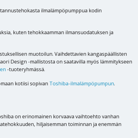
 kustannustehokasta ilmalämpöpumppua kodin
uksia, kuten tehokkaamman ilmansuodatuksen ja
stuksellisen muotoilun. Vaihdettavien kangaspäällisten
aori Design -mallistosta on saatavilla myös lämmitykseen
een
-tuoteryhmässä.
 omaan kotiisi sopivan
Toshiba-ilmalämpöpumpun
.
Toshiba on erinomainen korvaava vaihtoehto vanhan
rgiatehokkuuden, hiljaisemman toiminnan ja enemmän