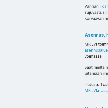
Vanhan
Tos
sujuvasti, s
korvaavan ma
Asennus, h
MR.LVI toimi
asennusalue
voimassa.
Saat meiltä
pitämään ilm
Tutustu Toshi
MR.LVI:n asia