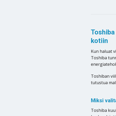
Toshiba 
kotiin
Kun haluat v
Toshiba tunn
energiatehok
Toshiban viil
tutustua mal
Miksi vali
Toshiba kuul