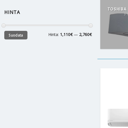
TOSHIBA 
HINTA
3 
Minimihinta
Maksimihinta
Hinta:
1,110€
—
2,760€
Suodata