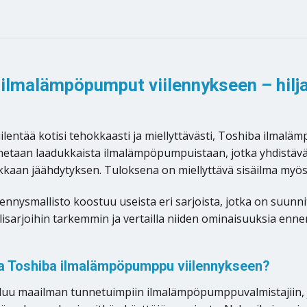
ilmalämpöpumput viilennykseen – hilja
iilentää kotisi tehokkaasti ja miellyttävästi, Toshiba ilmal
etaan laadukkaista ilmalämpöpumpuistaan, jotka yhdistävät 
kaan jäähdytyksen. Tuloksena on miellyttävä sisäilma myö
ennysmallisto koostuu useista eri sarjoista, jotka on suunnitel
lisarjoihin tarkemmin ja vertailla niiden ominaisuuksia en
ta Toshiba ilmalämpöpumppu viilennykseen?
uu maailman tunnetuimpiin ilmalämpöpumppuvalmistajiin, 