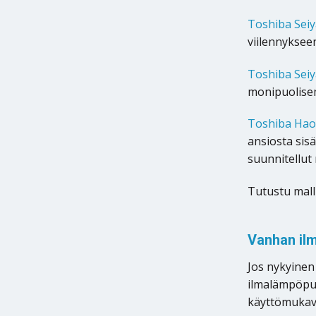
Toshiba Seiy
viilennyksee
Toshiba Seiy
monipuolise
Toshiba Hao
ansiosta sis
suunnitellut 
Tutustu malli
Vanhan ilm
Jos nykyinen
ilmalämpöpum
käyttömukavu