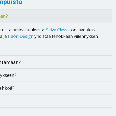
mpuista
een?
votuista ominaisuuksista.
Seiya Classic
on laadukas
a ja
Haori Design
yhdistää tehokkaan viilennyksen
entämään?
nykseen?
sähköä?