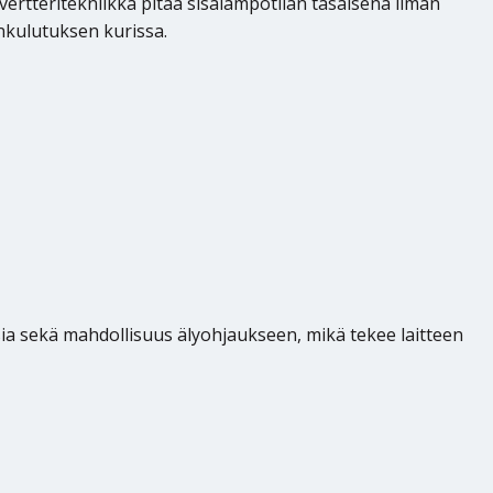
ertteritekniikka pitää sisälämpötilan tasaisena ilman
nkulutuksen kurissa.
a sekä mahdollisuus älyohjaukseen, mikä tekee laitteen