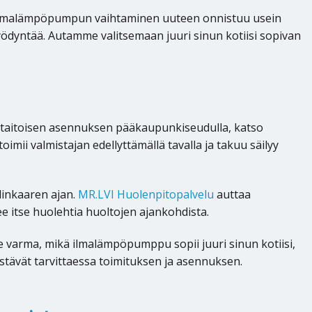
 ilmalämpöpumpun vaihtaminen uuteen onnistuu usein
hyödyntää. Autamme valitsemaan juuri sinun kotiisi sopivan
itaitoisen asennuksen pääkaupunkiseudulla, katso
oimii valmistajan edellyttämällä tavalla ja takuu säilyy
linkaaren ajan.
MR.LVI Huolenpitopalvelu
auttaa
 itse huolehtia huoltojen ajankohdista.
le varma, mikä ilmalämpöpumppu sopii juuri sinun kotiisi,
tävät tarvittaessa toimituksen ja asennuksen.