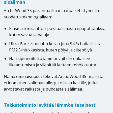
sisäilman
Arctic Wood 35 parantaa ilmanlaatua kehittyneellä
suodatusteknologiallaan:
Plasma-ionisaattori poistaa ilmasta epäpuhtauksia,
kuten savua ja hajuja.
Ultra Pure -suodatin kerää jopa 94 % haitallisista
PM2.5-hiukkasista, kuten pölyä ja siitepölyä.
Hartsipinnoitettu lämmönvaihdin ehkäisee
likaantumista ja ylläpitää laitteen tehokkuutta.
Nämä ominaisuudet tekevät Arctic Wood 35 -mallista
erinomaisen valinnan allergikoille ja kaikille, jotka
arvostavat raikasta ja puhdasta sisäilmaa.
Takkatoiminto levittää lämmön tasaisesti