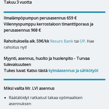
Takuu 3 vuotta
Ilmalämpöpumpun perusasennus 659 €
Viilennyspumppu kerrostaloon timanttiporaus ja
perusasennus 968 €
Rahoituksella alk. 59€/kk
Resurs Bank
tai
OP
. Hae
rahoitus nyt!
Myynti, asennus, huolto ja huolenpito - Turvaa
tulevaisuuteen
Tukes luvat: Katso tästä
kylmäasennus ja sähkötyöt
Miksi valita Mr. LVI asennus
Räätälöidyt ratkaisut takaa optimaalisen
asennuksen