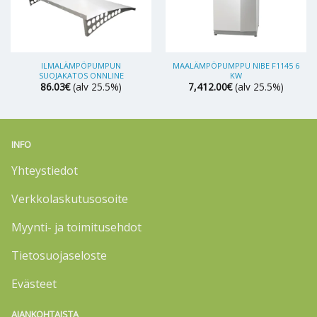
ILMALÄMPÖPUMPUN
MAALÄMPÖPUMPPU NIBE F1145 6
SUOJAKATOS ONNLINE
KW
86.03
€
(alv 25.5%)
7,412.00
€
(alv 25.5%)
INFO
Yhteystiedot
Verkkolaskutusosoite
Myynti- ja toimitusehdot
Tietosuojaseloste
Evästeet
AJANKOHTAISTA