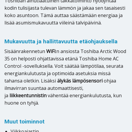
Toshiban ainutlaatuinen takkatoiminto hyödyntää
kodin tulisijasta tulevan lämmön ja jakaa sen tasaisesti
koko asuntoon. Tämä auttaa säästämään energiaa ja
lisää asumismukavuutta viileinä talvipäivinä.
Mukavuutta ja hallittavuutta etäohjauksella
Sisäänrakennetun
WiFi
:n ansiosta Toshiba Arctic Wood
35 on helposti ohjattavissa etänä Toshiba Home AC
Control -sovelluksella. Voit säätää lämpötilaa, seurata
energiankulutusta ja optimoida asetuksia missä
tahansa oletkin. Lisäksi
älykäs lämpösensori
ohjaa
ilmavirran suuntaa automaattisesti,
ja
liikkeentunnistin
vähentää energiankulutusta, kun
huone on tyhjä.
Muut toiminnot
Viikkoajastin