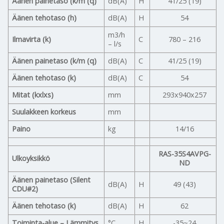
Äänen painetaso (k/m (q)
dB(A)
H
41/25 (19)
Äänen tehotaso (h)
dB(A)
H
54
m3/h
Ilmavirta (k)
C
780 – 216
– l/s
Äänen painetaso (k/m (q)
dB(A)
C
41/25 (19)
Äänen tehotaso (k)
dB(A)
C
54
Mitat (kxlxs)
mm
293x940x257
Suulakkeen korkeus
mm
Paino
kg
14/16
RAS-35S4AVPG-
Ulkoyksikkö
ND
Äänen painetaso (Silent
dB(A)
H
49 (43)
CDU#2)
Äänen tehotaso (k)
dB(A)
H
62
Toiminta-alue – Lämmitys
°C
H
-35~24