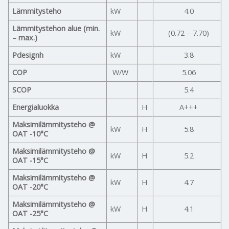
Lämmitysteho
kW
4.0
Lämmitystehon alue (min.
kW
(0.72 – 7.70)
– max.)
Pdesignh
kW
3.8
COP
W/W
5.06
SCOP
5.4
Energialuokka
H
A+++
Maksimilämmitysteho @
kW
H
5.8
OAT -10°C
Maksimilämmitysteho @
kW
H
5.2
OAT -15°C
Maksimilämmitysteho @
kW
H
4.7
OAT -20°C
Maksimilämmitysteho @
kW
H
4.1
OAT -25°C