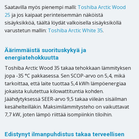
Saatavilla myös pienempi malli:
Toshiba Arctic Wood
25
ja jos kaipaat perinteisemmän näköistä
sisäyksikköä, täältä löydät valkoisella sisäyksiköllä
varustetun mallin:
Toshiba Arctic White 35
.
Äärimmäistä suorituskykyä ja
energiatehokkuutta
Toshiba Arctic Wood 35 takaa tehokkaan lämmityksen
jopa -35 °C pakkasessa. Sen SCOP-arvo on 5,4, mikä
tarkoittaa, että laite tuottaa 5,4 kWh lämpöenergiaa
jokaista kulutettua kilowattituntia kohden.
Jäähdytyksessä SEER-arvo 9,5 takaa viileän sisäilman
kesähelteilläkin. Maksimilämmitysteho on vaikuttavat
7,7 kW, joten lämpö riittää isompiinkin tiloihin.
Edistynyt ilmanpuhdistus takaa terveellisen