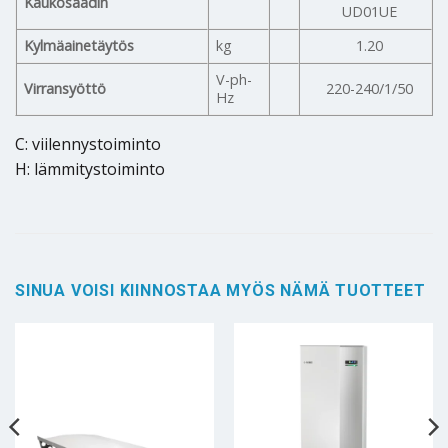
Kaukosäädin
UD01UE
Kylmäainetäytös
kg
1.20
V-ph-
Virransyöttö
220-240/1/50
Hz
C: viilennystoiminto
H: lämmitystoiminto
SINUA VOISI KIINNOSTAA MYÖS NÄMÄ TUOTTEET