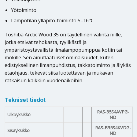
Yötoiminto
Lämpötilan ylläpito-toiminto 5–16°C
Toshiba Arctic Wood 35 on täydellinen valinta niille,
jotka etsivät tehokasta, tyylikästä ja
ympäristöystävällistä ilmalämpöpumppua kotiin tai
mökille. Sen ainutlaatuiset ominaisuudet, kuten
edistyksellinen ilmanpuhdistus, takkatoiminto ja älykäs
etäohjaus, tekevät siitä luotettavan ja mukavan
ratkaisun kaikkiin vuodenaikoihin.
Tekniset tiedot
RAS-35S4AVPG-
Ulkoyksikkö
ND
RAS-B35S4KVDG-
Sisäyksikkö
ND