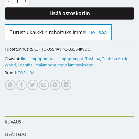
Lisää ostoskoriin
Tutustu kaikkiin rahoituksiimme!
Lue lisää!
Tuotetunnus (SKU):
TO-35S4AVPG-B35S4KVDG
Osastot:
Ilmalämpöpumput
,
Lämpöpumput
,
Toshiba
,
Toshiba Arctic
Wood
,
Toshiba ilmalämpöpumput lämmitykseen
Brand:
TOSHIBA
KUVAUS
LISÄTIEDOT