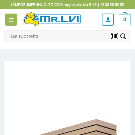
Skip
LÄMPÖPUMPPUHUOLTO.COM myynti ark. klo 8-16 |
0300 30 80 82
to
content
0
Etsi:
barcode_scanner