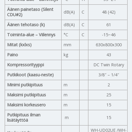
Äänen painetaso (Silent
dB(A)
C
48 (42)
CDU#2)
Äänen tehotaso (k)
dB(A)
C
61
Toiminta-alue – Viilennys
°C
C
-15~46
Mitat (kxlxs)
mm
630x800x300
Paino
kg
43
Kompressorityyppi
DC Twin Rotary
Putkikoot (kaasu-neste)
3/8″ – 1/4″
Minimi putkipituus
m
2
Maksimi putkipituus
m
25
Maksimi korkeusero
m
15
Putkipituus ilman
m
15
lisätäyttöä
WH-UD02UE /WH-