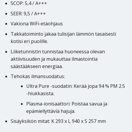
SCOP: 5,4 / A+++
SEER: 9,5 / A+++
Vakiona WiFi-etäohjaus
Takkatoiminto jakaa tulisijan lämmön tasaisesti
kotisi eri puolille.
Liiketunnistin tunnistaa huoneessa olevan
aktiivisuuden ja mukauttaa ilmastointia
säästääkseen energiaa.
Tehokas ilmansuodatus:
Ultra Pure -suodatin: Kerää jopa 94 % PM 2.5
-hiukkasista.
Plasma-ionisaattori: Poistaa savua ja
epämiellyttäviä hajuja.
Sisäyksikön mitat: K 293 x L 940 x S 257 mm