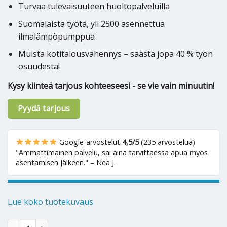
Turvaa tulevaisuuteen huoltopalveluilla
Suomalaista työtä, yli 2500 asennettua
ilmalämpöpumppua
Muista kotitalousvähennys – säästä jopa 40 % työn
osuudesta!
Kysy kiinteä tarjous kohteeseesi - se vie vain minuutin!
Pyydä tarjous
Google-arvostelut
4,5/5
(235 arvostelua)
"Ammattimainen palvelu, sai aina tarvittaessa apua myös
asentamisen jälkeen." – Nea J.
Lue koko tuotekuvaus
Ilmalämpöpumppu Toshiba Arctic Wood 35 määrä
Alternative: