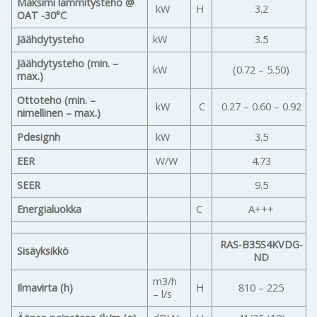
Maksimi lämmitysteho @
kW
H
3.2
OAT -30°C
Jäähdytysteho
kW
3.5
Jäähdytysteho (min. –
kW
(0.72 – 5.50)
max.)
Ottoteho (min. –
kW
C
0.27 – 0.60 – 0.92
nimellinen – max.)
Pdesignh
kW
3.5
EER
W/W
4.73
SEER
9.5
Energialuokka
C
A+++
RAS-B35S4KVDG-
Sisäyksikkö
ND
m3/h
Ilmavirta (h)
H
810 – 225
– l/s