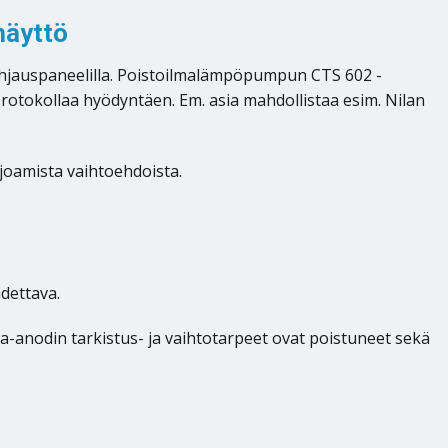
näyttö
ohjauspaneelilla. Poistoilmalämpöpumpun CTS 602 -
protokollaa hyödyntäen. Em. asia mahdollistaa esim. Nilan
joamista vaihtoehdoista.
dettava.
-anodin tarkistus- ja vaihtotarpeet ovat poistuneet sekä