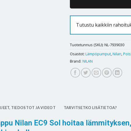
Tutustu kaikkiin rahoitu
Tuotetunnus (SKU):
NL-7939030
Osastot:
Lämpöpumput
,
Nilan
,
Poi
Brand:
NILAN
JEET, TIEDOSTOT JA VIDEOT
TARVITSETKO LISÄTIETOA?
pu Nilan EC9 Sol hoitaa lämmityksen,