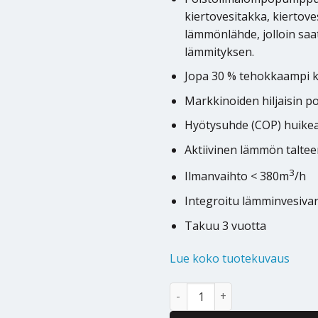
kiertovesitakka, kiertov
lämmönlähde, jolloin sa
lämmityksen.
Jopa 30 % tehokkaampi k
Markkinoiden hiljaisin 
Hyötysuhde (COP) huikea
Aktiivinen lämmön talte
3
Ilmanvaihto < 380m
/h
Integroitu lämminvesiva
Takuu 3 vuotta
Lue koko tuotekuvaus
Poistoilmalämpöpumppu Nilan E
Alternative: