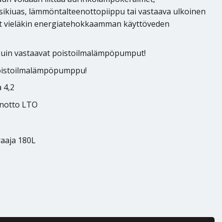
esikiuas, lämmöntalteenottopiippu tai vastaava ulkoinen
at vieläkin energiatehokkaamman käyttöveden
uin vastaavat poistoilmalämpöpumput!
poistoilmalämpöpumppu!
 4,2
enotto LTO
raaja 180L
C9 Sol -lisälämmönvaihtimella määrä