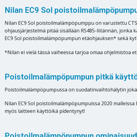
Nilan EC9 Sol poistoilmalämpöpumpu
Nilan EC9 Sol poistoilmalämpöpumppu on varustettu CTS 6
ohjausjärjestelmä pitää sisällään RS485-liitännän, jonka 
EC9 Sol poistoilmalämpöpumpun etäohjauksen* sekä kytke
*Nilan ei vielä tässä vaiheessa tarjoa omaa ohjelmistoa 
Poistoilmalämpöpumpun pitkä käyttöi
Poistoilmalämpöpumpussa on suodatinvaihtohälytin joka m
Nilan EC9 Sol poistoilmalämpöpumpuissa 2020 malleissa l
myös laitteen käyttöikä pidentynyt!
Poistoilmalämpöpumpun ominaisuud