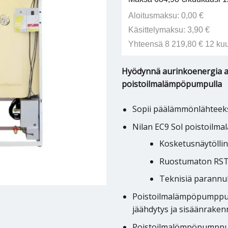
Aloitusmaksu: 0,00 €
Käsittelymaksu: 3,90 €
Yhteensä 8 219,80 € 12 ku
Hyödynnä aurinkoenergia au
poistoilmalämpöpumpulla
Sopii päälämmönlähteek
Nilan EC9 Sol poistoil
Kosketusnäytölli
Ruostumaton RST 
Teknisiä parannu
Poistoilmalämpöpumppu, 
jäähdytys ja sisäänraken
Poistoilmalömpöpumppuu