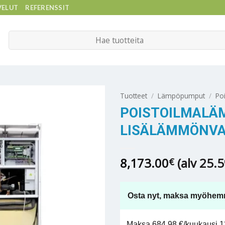
VELUT
REFERENSSIT
Etsi:
Tuotteet
/
Lämpöpumput
/
Po
POISTOILMALÄM
LISÄLÄMMÖNVA
8,173.00
(alv 25.
€
Osta nyt, maksa myöhem
Maksa 684,98 €/kuukausi 12