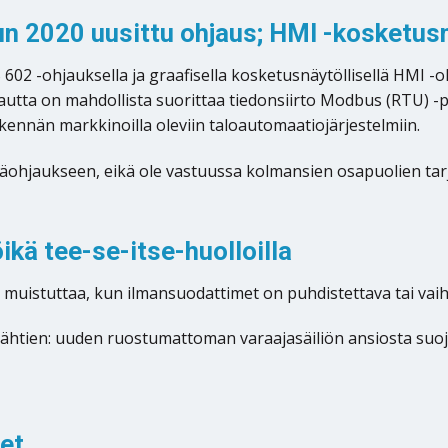
n 2020 uusittu ohjaus; HMI -kosketus
02 -ohjauksella ja graafisella kosketusnäytöllisellä HMI -
kautta on mahdollista suorittaa tiedonsiirto Modbus (RTU) -
nnän markkinoilla oleviin taloautomaatiojärjestelmiin.
etäohjaukseen, eikä ole vastuussa kolmansien osapuolien tar
kä tee-se-itse-huolloilla
uistuttaa, kun ilmansuodattimet on puhdistettava tai vaih
ähtien: uuden ruostumattoman varaajasäiliön ansiosta suoja
et