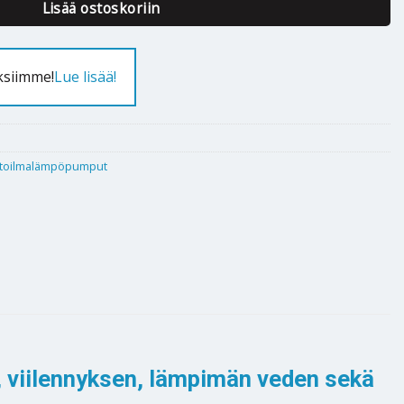
Lisää ostoskoriin
ksiimme!
Lue lisää!
stoilmalämpöpumput
 viilennyksen, lämpimän veden sekä