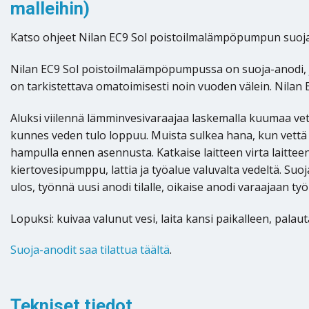
malleihin)
Katso ohjeet Nilan EC9 Sol poistoilmalämpöpumpun suoja-ano
Nilan EC9 Sol poistoilmalämpöpumpussa on suoja-anodi, jo
on tarkistettava omatoimisesti noin vuoden välein. Nila
Aluksi viilennä lämminvesivaraajaa laskemalla kuumaa vet
kunnes veden tulo loppuu. Muista sulkea hana, kun vettä ei e
hampulla ennen asennusta. Katkaise laitteen virta laitte
kiertovesipumppu, lattia ja työalue valuvalta vedeltä. Suo
ulos, työnnä uusi anodi tilalle, oikaise anodi varaajaan ty
Lopuksi: kuivaa valunut vesi, laita kansi paikalleen, palau
Suoja-anodit saa tilattua täältä
.
Tekniset tiedot