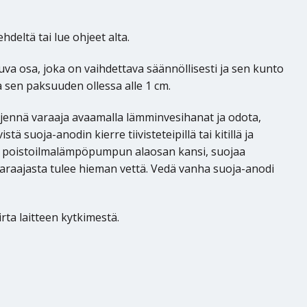
deltä tai lue ohjeet alta.
va osa, joka on vaihdettava säännöllisesti ja sen kunto
 sen paksuuden ollessa alle 1 cm.
hjennä varaaja avaamalla lämminvesihanat ja odota,
 suoja-anodin kierre tiivisteteipillä tai kitillä ja
Sol poistoilmalämpöpumpun alaosan kansi, suojaa
 Varaajasta tulee hieman vettä. Vedä vanha suoja-anodi
irta laitteen kytkimestä.