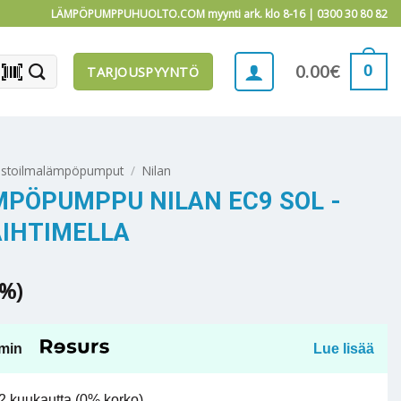
LÄMPÖPUMPPUHUOLTO.COM myynti ark. klo 8-16 |
0300 30 80 82
barcode_scanner
0
0.00
€
TARJOUSPYYNTÖ
istoilmalämpöpumput
/
Nilan
PÖPUMPPU NILAN EC9 SOL -
IHTIMELLA
5%)
min
Lue lisää
 kuukautta (0% korko).