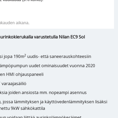
ukauden aikana.
rinkokierukalla varustetulla Nilan EC9 Sol
2
si jopa 190m
uudis- että saneerauskohteesiin
malämpöpumpun uudet ominaisuudet vuonna 2020
nen HMI ohjauspaneeli
varaajasäiliö
ksia joiden ansiosta mm. nopeampi asennus
jossa lämmityksen ja käyttövedenlämmityksen lisäksi
nettu 9kW sähkökattila
n voidaan liittää aurinkolämpökeräimet,