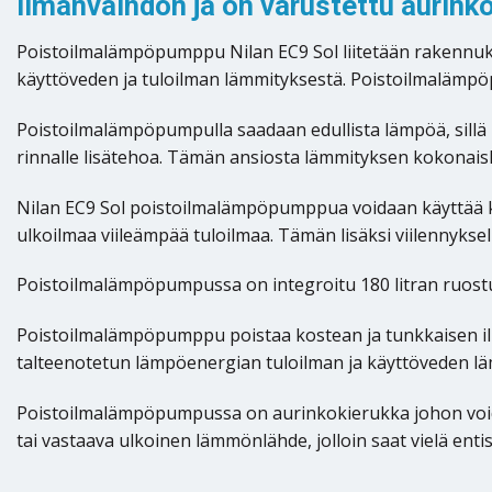
ilmanvaihdon ja on varustettu aurinko
Poistoilmalämpöpumppu Nilan EC9 Sol liitetään rakennukse
käyttöveden ja tuloilman lämmityksestä. Poistoilmalämpö
Poistoilmalämpöpumpulla saadaan edullista lämpöä, sillä
rinnalle lisätehoa. Tämän ansiosta lämmityksen kokonais
Nilan EC9 Sol poistoilmalämpöpumppua voidaan käyttää ke
ulkoilmaa viileämpää tuloilmaa. Tämän lisäksi viilennyks
Poistoilmalämpöpumpussa on integroitu 180 litran ruos
Poistoilmalämpöpumppu poistaa kostean ja tunkkaisen ilm
talteenotetun lämpöenergian tuloilman ja käyttöveden l
Poistoilmalämpöpumpussa on aurinkokierukka johon voidaa
tai vastaava ulkoinen lämmönlähde, jolloin saat vielä e