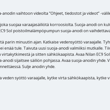
din vaihtoon videolta ”Ohjeet, tiedostot ja videot” -välileh
ka suojaa varaajasäiliötä korroosiolta. Suoja-anodi on kulu
n EC9 Sol poistoilmalämpöpumpun suoja-anodi on vaihdettava
tä parin minuutin ajan. Katkaise vedensyöttö varaajalle. Ty
nää tule. Taivuta uusi suoja-anodi valmiiksi mutkalle. Tiivistä
en virtakytkimestä ja sitten sähkökaapista. Avaa Nilan EC9 
ja-anodi sijaitsee säiliön pohjassa. Avaa suoja-anodin yhde.
önnettäessä. Sulje anodin yhde.
ta veden syöttö varaajalle, kytke virta sähkökaapista, kytke v