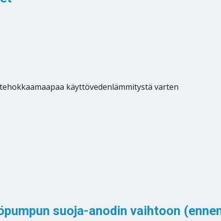
ergiatehokkaamaapaa käyttövedenlämmitystä varten
öpumpun suoja-anodin vaihtoon (ennen