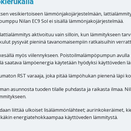
kierukalla
n vesikiertoiseen lämmönjakojärjestelmään, lattialämmityks
pumppu Nilan EC9 Sol ei sisällä lämmönjakojärjestelmää.
 lattialämmitys aktivoituu vain silloin, kun lämmitykseen
kulut pysyvät pieninä tavanomaisempiin ratkaisuihin verrat
sällä myös viilennykseen. Poistoilmalämpöpumpun avulla saa
ellä saatava lämpöenergia käytetään hyödyksi käyttöveden l
tumaton RST varaaja, joka pitää lämpöhukan pienenä läpi 
an asunnosta tuoden tilalle puhdasta ja raikasta ilmaa. N
ämmitykseen.
n liittää ulkoiset lisälämmönlähteet; aurinkokeräimet, ki
ntiskäkin energiatehokkaampaa käyttöveden lämmitystä.