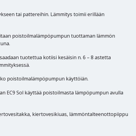
een tai pattereihin. Lämmitys toimii erillään
 tarvitaan poistoilmalämpöpumpun tuottaman lämmön
tuna.
daan tuotettua kotiisi kesäisin n. 6 – 8 astetta
ämmityksessä.
koko poistoilmalämpöpumpun käyttöiän.
ilan EC9 Sol käyttää poistoilmasta lämpöpumpun avulla
ertovesitakka, kiertovesikiuas, lämmöntalteenottopiippu