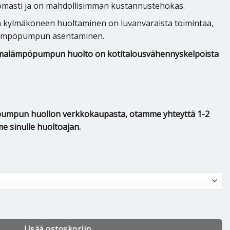
omasti ja on mahdollisimman kustannustehokas.
kylmäkoneen huoltaminen on luvanvaraista toimintaa,
lämpöpumpun asentaminen.
ilmalämpöpumpun huolto on kotitalousvähennyskelpoista
öpumpun huollon verkkokaupasta, otamme yhteyttä 1-2
me sinulle huoltoajan.
huolto määrä
Lisää ostoskoriin