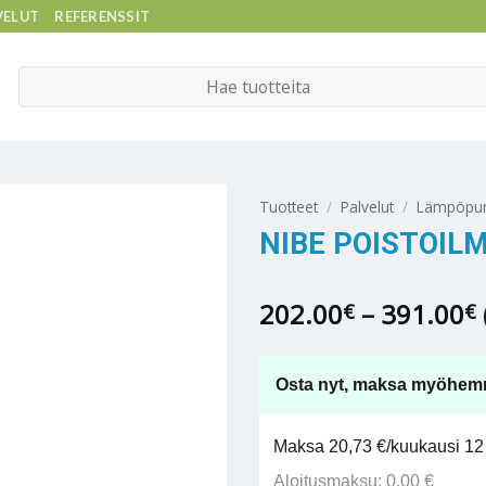
VELUT
REFERENSSIT
Etsi:
Tuotteet
/
Palvelut
/
Lämpöpum
NIBE POISTOI
202.00
–
391.00
€
€
-
Osta nyt, maksa myöhem
Maksa 20,73 €/kuukausi 12 
Aloitusmaksu: 0,00 €