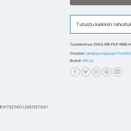
Tutustu kaikkiin rahoitu
Tuotetunnus (SKU):
MR-PILP-NIBE-
Osastot:
Lämpöpumppujen huollot
Brand:
MR.LVI
RVITSETKO LISÄTIETOA?