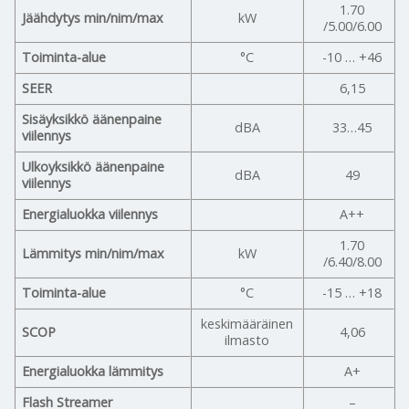
1.70
Jäähdytys min/nim/max
kW
/5.00/6.00
Toiminta-alue
°C
-10 … +46
SEER
6,15
Sisäyksikkö äänenpaine
dBA
33…45
viilennys
Ulkoyksikkö äänenpaine
dBA
49
viilennys
Energialuokka viilennys
A++
1.70
Lämmitys min/nim/max
kW
/6.40/8.00
Toiminta-alue
°C
-15 … +18
keskimääräinen
SCOP
4,06
ilmasto
Energialuokka lämmitys
A+
Flash Streamer
–