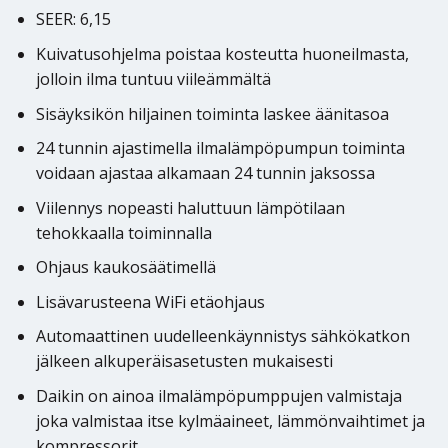
SEER: 6,15
Kuivatusohjelma poistaa kosteutta huoneilmasta,
jolloin ilma tuntuu viileämmältä
Sisäyksikön hiljainen toiminta laskee äänitasoa
24 tunnin ajastimella ilmalämpöpumpun toiminta
voidaan ajastaa alkamaan 24 tunnin jaksossa
Viilennys nopeasti haluttuun lämpötilaan
tehokkaalla toiminnalla
Ohjaus kaukosäätimellä
Lisävarusteena WiFi etäohjaus
Automaattinen uudelleenkäynnistys sähkökatkon
jälkeen alkuperäisasetusten mukaisesti
Daikin on ainoa ilmalämpöpumppujen valmistaja
joka valmistaa itse kylmäaineet, lämmönvaihtimet ja
kompressorit