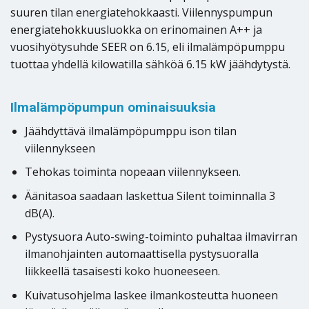
suuren tilan energiatehokkaasti. Viilennyspumpun
energiatehokkuusluokka on erinomainen A++ ja
vuosihyötysuhde SEER on 6.15, eli ilmalämpöpumppu
tuottaa yhdellä kilowatilla sähköä 6.15 kW jäähdytystä.
Ilmalämpöpumpun ominaisuuksia
Jäähdyttävä ilmalämpöpumppu ison tilan
viilennykseen
Tehokas toiminta nopeaan viilennykseen.
Äänitasoa saadaan laskettua Silent toiminnalla 3
dB(A).
Pystysuora Auto-swing-toiminto puhaltaa ilmavirran
ilmanohjainten automaattisella pystysuoralla
liikkeellä tasaisesti koko huoneeseen.
Kuivatusohjelma laskee ilmankosteutta huoneen