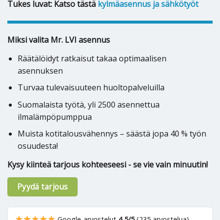
Tukes luvat: Katso tästä
kylmäasennus ja sähkötyöt
Miksi valita Mr. LVI asennus
Räätälöidyt ratkaisut takaa optimaalisen
asennuksen
Turvaa tulevaisuuteen huoltopalveluilla
Suomalaista työtä, yli 2500 asennettua
ilmalämpöpumppua
Muista kotitalousvähennys – säästä jopa 40 % työn
osuudesta!
Kysy kiinteä tarjous kohteeseesi - se vie vain minuutin!
Pyydä tarjous
Google-arvostelut
4,5/5
(235 arvostelua)