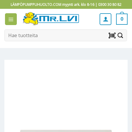
Skip
LÄMPÖPUMPPUHUOLTO.COM myynti ark. klo 8-16 |
0300 30 80 82
to
content
0
Etsi:
barcode_scanner