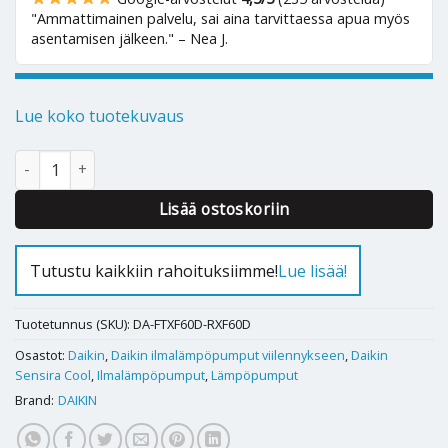
"Ammattimainen palvelu, sai aina tarvittaessa apua myös
asentamisen jälkeen." – Nea J.
Lue koko tuotekuvaus
Ilmalämpöpumppu Daikin Sensira Cool 60 määrä
Alternative:
Lisää ostoskoriin
Tutustu kaikkiin rahoituksiimme!
Lue lisää!
Tuotetunnus (SKU):
DA-FTXF60D-RXF60D
Osastot:
Daikin
,
Daikin ilmalämpöpumput viilennykseen
,
Daikin
Sensira Cool
,
Ilmalämpöpumput
,
Lämpöpumput
Brand:
DAIKIN