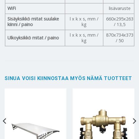
WiFi
lisävaruste
Sisäyksikkö mitat suulake
l x k x s, mm /
660x295x263
kiinni / paino
kg
/ 13,5
l x k x s, mm /
870x734x373
Ulkoyksikkö mitat / paino
kg
/ 50
SINUA VOISI KIINNOSTAA MYÖS NÄMÄ TUOTTEET