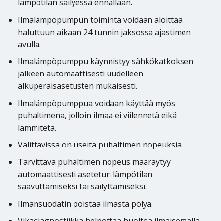
lämpötilan säilyessä ennallaan.
Ilmalämpöpumpun toiminta voidaan aloittaa
haluttuun aikaan 24 tunnin jaksossa ajastimen
avulla.
Ilmalämpöpumppu käynnistyy sähkökatkoksen
jälkeen automaattisesti uudelleen
alkuperäisasetusten mukaisesti.
Ilmalämpöpumppua voidaan käyttää myös
puhaltimena, jolloin ilmaa ei viilennetä eikä
lämmitetä.
Valittavissa on useita puhaltimen nopeuksia.
Tarvittava puhaltimen nopeus määräytyy
automaattisesti asetetun lämpötilan
saavuttamiseksi tai säilyttämiseksi.
Ilmansuodatin poistaa ilmasta pölyä.
Vikadiagnostiikka helpottaa huoltoa ilmaisemalla