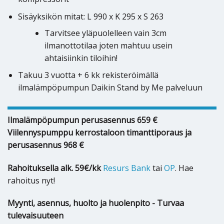
Sisäyksikön mitat: L 990 x K 295 x S 263
Tarvitsee yläpuolelleen vain 3cm
ilmanottotilaa joten mahtuu usein
ahtaisiinkin tiloihin!
Takuu 3 vuotta + 6 kk rekisteröimällä
ilmalämpöpumpun Daikin Stand by Me palveluun
Ilmalämpöpumpun perusasennus 659 €
Viilennyspumppu kerrostaloon timanttiporaus ja
perusasennus 968 €
Rahoituksella alk. 59€/kk
Resurs Bank
tai
OP
. Hae
rahoitus nyt!
Myynti, asennus, huolto ja huolenpito - Turvaa
tulevaisuuteen