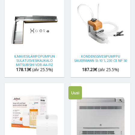
ILMAVESILÄMPÖPUMPUN
KONDENSSIVESIPUMPPU
SULATUSVESIKAUKALO
SAUERMANN SI-10 ’L 230 CE NP 50
MITSUBISHI VDR-AA-FI2
178.13
€
(alv 25.5%)
187.23
€
(alv 25.5%)
Uusi