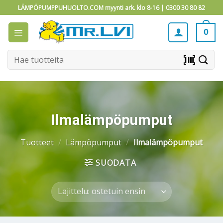
Skip
LÄMPÖPUMPPUHUOLTO.COM myynti ark. klo 8-16 |
0300 30 80 82
to
content
0
Etsi:
barcode_scanner
Ilmalämpöpumput
Tuotteet
/
Lämpöpumput
/
Ilmalämpöpumput
SUODATA