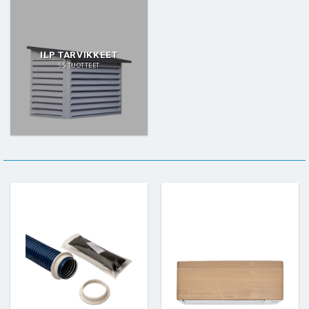
ILP TARVIKKEET
55 TUOTTEET