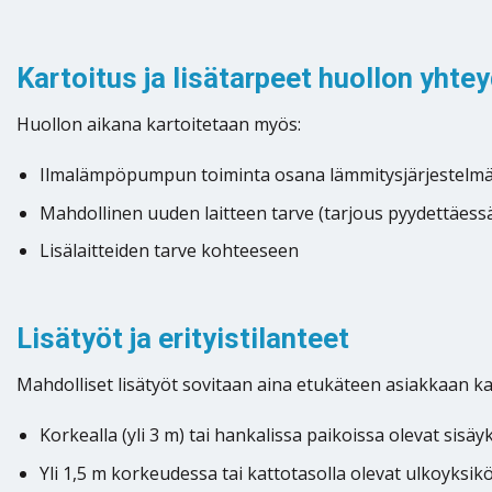
Kartoitus ja lisätarpeet huollon yhte
Huollon aikana kartoitetaan myös:
Ilmalämpöpumpun toiminta osana lämmitysjärjestelm
Mahdollinen uuden laitteen tarve (tarjous pyydettäess
Lisälaitteiden tarve kohteeseen
Lisätyöt ja erityistilanteet
Mahdolliset lisätyöt sovitaan aina etukäteen asiakkaan k
Korkealla (yli 3 m) tai hankalissa paikoissa olevat sisäy
Yli 1,5 m korkeudessa tai kattotasolla olevat ulkoyksik