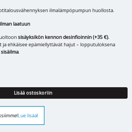
kotitalousvähennyksen ilmalämpöpumpun huollosta.
äilman laatuun
huoltoon
sisäyksikön kennon desinfioinnin (+35 €).
 ja ehkäisee epämiellyttävät hajut – lopputuloksena
 sisäilma
.
rä
Lisää ostoskoriin
ksiimme!
Lue lisää!