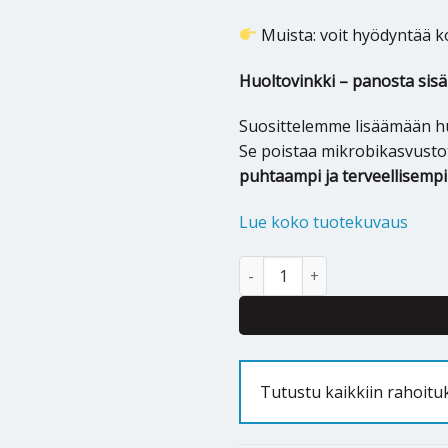
Muista: voit hyödyntää 
Huoltovinkki – panosta sis
Suosittelemme lisäämään 
Se poistaa mikrobikasvustot
puhtaampi ja terveellisempi
Lue koko tuotekuvaus
Ilmalämpöpumpun huolto mää
Alternative:
Tutustu kaikkiin rahoitu