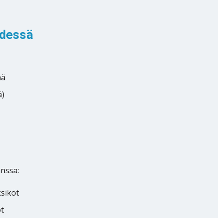
ydessä
ää
ä)
anssa:
ksiköt
öt