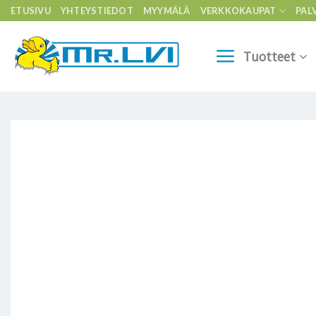
Skip
ETUSIVU
YHTEYSTIEDOT
MYYMÄLÄ
VERKKOKAUPAT
PAL
to
content
Tuotteet