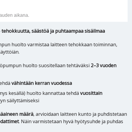
auden aikana.
tehokkuutta, säästöä ja puhtaampaa sisäilmaa
pun huolto varmistaa laitteen tehokkaan toiminnan,
äyttöiän.
öpumpun huolto suositellaan tehtäväksi
2–3 vuoden
tehdä
vähintään kerran vuodessa
nnys kesällä) huolto kannattaa tehdä
vuosittain
yn säilyttämiseksi
mäaineen määrä
, arvioidaan laitteen kunto ja puhdistetaan
dattimet
. Näin varmistetaan hyvä hyötysuhde ja puhdas