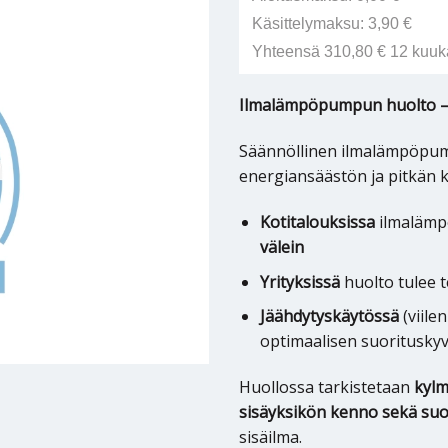
Käsittelymaksu: 3,90 €
Yhteensä 310,80 € 12 kuuk
Ilmalämpöpumpun huolto – 
Säännöllinen ilmalämpöpum
energiansäästön ja pitkän k
Kotitalouksissa
ilmalämp
välein
Yrityksissä
huolto tulee 
Jäähdytyskäytössä
(viile
optimaalisen suorituskyv
Huollossa tarkistetaan
kyl
sisäyksikön kenno sekä suo
sisäilma.