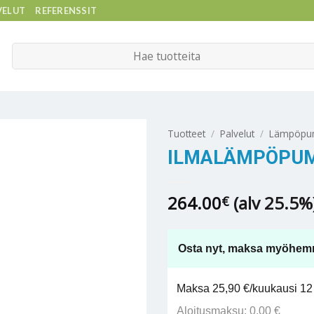
VELUT
REFERENSSIT
Etsi:
Tuotteet
/
Palvelut
/
Lämpöpum
ILMALÄMPÖPU
264.00
(alv 25.5%
€
Osta nyt, maksa myöhem
Maksa 25,90 €/kuukausi 12 
Aloitusmaksu: 0,00 €