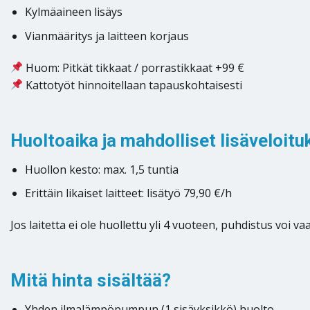
Kylmäaineen lisäys
Vianmääritys ja laitteen korjaus
Huom: Pitkät tikkaat / porrastikkaat +99 €
Kattotyöt hinnoitellaan tapauskohtaisesti
Huoltoaika ja mahdolliset lisäveloitu
Huollon kesto: max. 1,5 tuntia
Erittäin likaiset laitteet: lisätyö 79,90 €/h
Jos laitetta ei ole huollettu yli 4 vuoteen, puhdistus voi
Mitä hinta sisältää?
Yhden ilmalämpöpumpun (1 sisäyksikkö) huolto