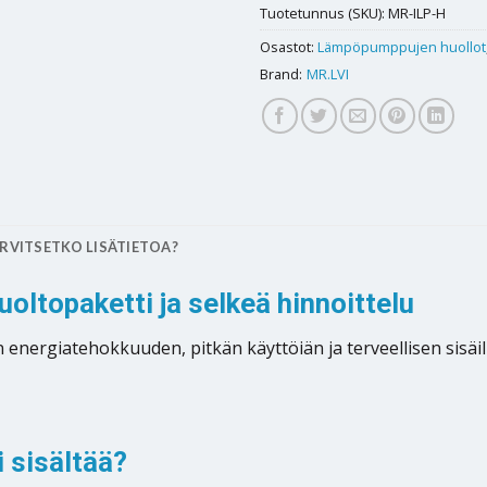
Tuotetunnus (SKU):
MR-ILP-H
Osastot:
Lämpöpumppujen huollot
Brand:
MR.LVI
RVITSETKO LISÄTIETOA?
ltopaketti ja selkeä hinnoittelu
nergiatehokkuuden, pitkän käyttöiän ja terveellisen sisäi
 sisältää?