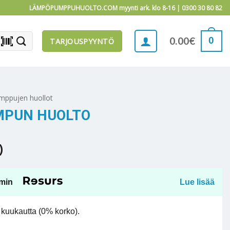
LÄMPÖPUMPPUHUOLTO.COM myynti ark. klo 8-16 |
0300 30 80 82
barcode_scanner
0
0.00
€
TARJOUSPYYNTÖ
ppujen huollot
MPUN HUOLTO
)
min
Lue lisää
kuukautta (0% korko).