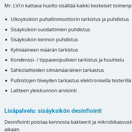
Mr. LVI:n kattava huolto sisältää kaikki keskeiset toimenpi
Ulkoyksikön puhallinmoottorin tarkistus ja puhdistus
Sisäyksikön suodattimien puhdistus
Sisäyksikön kennon puhdistus
Kylmäaineen määrän tarkistus
Kondenssi- / tippavesiputkien tarkistus ja huuhtelu
Sähkölaitteiden silmämääräinen tarkastus
Putkistojen tiiveyden tarkastus elektronisella testerillä
Laitteen yleiskunnon arviointi
Lisäpalvelu: sisäyksikön desinfiointi
Desinfiointi poistaa kennosta bakteerit ja mikrobikasvustot
aikaan.