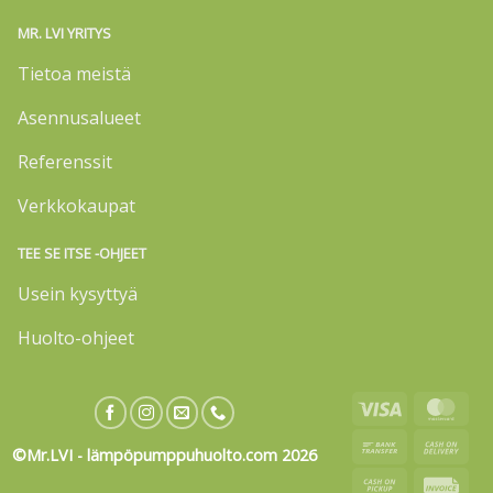
MR. LVI YRITYS
Tietoa meistä
Asennusalueet
Referenssit
Verkkokaupat
TEE SE ITSE -OHJEET
Usein kysyttyä
Huolto-ohjeet
Visa
Mas
Bank
Cas
©Mr.LVI - lämpöpumppuhuolto.com 2026
Transfer
On
Cash
Invo