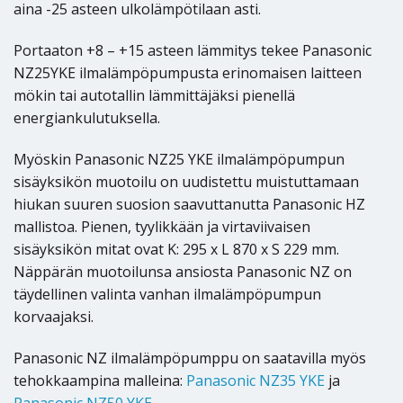
aina -25 asteen ulkolämpötilaan asti.
Portaaton +8 – +15 asteen lämmitys tekee Panasonic
NZ25YKE ilmalämpöpumpusta erinomaisen laitteen
mökin tai autotallin lämmittäjäksi pienellä
energiankulutuksella.
Myöskin Panasonic NZ25 YKE ilmalämpöpumpun
sisäyksikön muotoilu on uudistettu muistuttamaan
hiukan suuren suosion saavuttanutta Panasonic HZ
mallistoa. Pienen, tyylikkään ja virtaviivaisen
sisäyksikön mitat ovat K: 295 x L 870 x S 229 mm.
Näppärän muotoilunsa ansiosta Panasonic NZ on
täydellinen valinta vanhan ilmalämpöpumpun
korvaajaksi.
Panasonic NZ ilmalämpöpumppu on saatavilla myös
tehokkaampina malleina:
Panasonic NZ35 YKE
ja
Panasonic NZ50 YKE
.