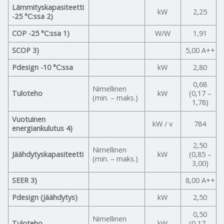
Lämmityskapasiteetti
kW
2,25
-25 °C:ssa 2)
COP -25 °C:ssa 1)
W/W
1,91
SCOP 3)
5,00 A++
Pdesign -10 °C:ssa
kW
2,80
0,68
Nimellinen
Tuloteho
kW
(0,17 –
(min. – maks.)
1,78)
Vuotuinen
kW / v
784
energiankulutus 4)
2,50
Nimellinen
Jäähdytyskapasiteetti
kW
(0,85 –
(min. – maks.)
3,00)
SEER 3)
8,00 A++
Pdesign (jäähdytys)
kW
2,50
0,50
Nimellinen
Tuloteho
kW
(0,17 –