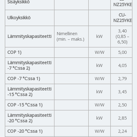
Sisäyksikkö
NZ25YKE
CU-
Ulkoyksikkö
NZ25YKE
3,40
Nimellinen
Lämmityskapasiteetti
kW
(0,85 –
(min. – maks.)
6,50)
COP 1)
W/W
5,00
Lämmityskapasiteetti
kW
4,05
-7 °C:ssa 2)
COP -7 °C:ssa 1)
W/W
2,79
Lämmityskapasiteetti
kW
3,45
-15 °C:ssa 2)
COP -15 °C:ssa 1)
W/W
2,50
Lämmityskapasiteetti
kW
2,85
-20 °C:ssa 2)
COP -20 °C:ssa 1)
W/W
2,24