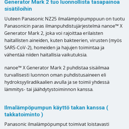
Generator Mark 2 tuo luonnollista tasapainoa
sisätiloihin
Uuteen Panasonic NZ25 ilmalämpöpumppuun on tuotu
Panasonicin paras ilmanpuhdistujärjestelmä nanoe™ X
Generator Mark 2, joka voi rajoittaa erilaisten
haitallisten aineiden, kuten bakteerien, virusten (myös
SARS-CoV-2), homeiden ja hajujen toimintaa ja
vähentää niiden haitallisia vaikutuksia.
nanoe™ X Generator Mark 2 puhdistaa sisäilmaa
turvallisesti luonnon oman puhdistusaineen eli
hydroksyyliradikaalien avulla ja se toimii yhdessä
lämmitys- tai jäähdytystoiminnon kanssa.
Ilmalämpöpumpun käyttö takan kanssa (
takkatoiminto )
Panasonic ilmalämpöpumput toimivat loistavasti