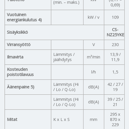
(min. – maks.)
0,69)
Vuotuinen
kW / v
109
energiankulutus 4)
CS-
Sisäyksikkö
NZ25YKE
Virransyöttö
V
230
Lämmitys /
13,9 /
Ilmavirta
m³/min
jäähdytys
11,9
Kosteuden
l/h
1,5
poistotilavuus
Lämmitys (Hi
42 / 27 /
Äänenpaine 5)
dB(A)
/ Lo / Q-Lo)
19
Lämmitys (Hi
39 / 25 /
dB(A)
/ Lo / Q-Lo)
21
295 x
Mitat
K x L x S
mm
870 x
229