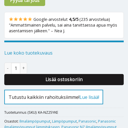
Pyydä tarjous
Google-arvostelut
4,5/5
(235 arvostelua)
"Ammattimainen palvelu, sai aina tarvittaessa apua myös
asentamisen jälkeen." – Nea J.
Lue koko tuotekuvaus
Ilmalämpöpumppu Panasonic NZ25YKE määrä
Alternative:
Lisää ostoskoriin
Tutustu kaikkiin rahoituksiimme!
Lue lisää!
Tuotetunnus (SKU):
KA-NZ25YKE
Osastot:
Ilmalämpöpumput
,
Lämpöpumput
,
Panasonic
,
Panasonic
ilmalämpöpumput lämmitykseen
,
Panasonic NZ ilmalämpöpumput