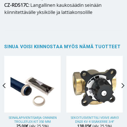
CZ-RD517C:
Langallinen kaukosäädin seinään
kiinnitettävälle yksikölle ja lattiakonsolille
SINUA VOISI KIINNOSTAA MYÖS NÄMÄ TUOTTEET
SEINÄLÄPIVIENTISARJA ONNINEN
SEKOITUSVENTTIILI VEXVE AMV3
TROLLEFLEX KIT 350 MM
DN20 KV 4 SISÄKIERRE 3/4”
25.00
€
(alv 25.5%)
138.05
€
(alv 25.5%)