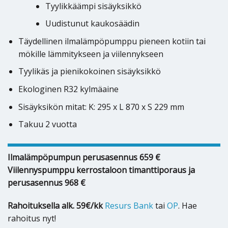
Tyylikkäämpi sisäyksikkö
Uudistunut kaukosäädin
Täydellinen ilmalämpöpumppu pieneen kotiin tai
mökille lämmitykseen ja viilennykseen
Tyylikäs ja pienikokoinen sisäyksikkö
Ekologinen R32 kylmäaine
Sisäyksikön mitat: K: 295 x L 870 x S 229 mm
Takuu 2 vuotta
Ilmalämpöpumpun perusasennus 659 €
Viilennyspumppu kerrostaloon timanttiporaus ja
perusasennus 968 €
Rahoituksella alk. 59€/kk
Resurs Bank
tai
OP
. Hae
rahoitus nyt!