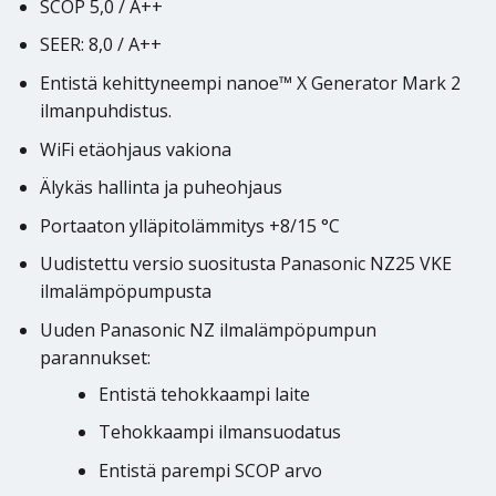
SCOP 5,0 / A++
SEER: 8,0 / A++
Entistä kehittyneempi nanoe™ X Generator Mark 2
ilmanpuhdistus.
WiFi etäohjaus vakiona
Älykäs hallinta ja puheohjaus
Portaaton ylläpitolämmitys +8/15 °C
Uudistettu versio suositusta Panasonic NZ25 VKE
ilmalämpöpumpusta
Uuden Panasonic NZ ilmalämpöpumpun
parannukset:
Entistä tehokkaampi laite
Tehokkaampi ilmansuodatus
Entistä parempi SCOP arvo