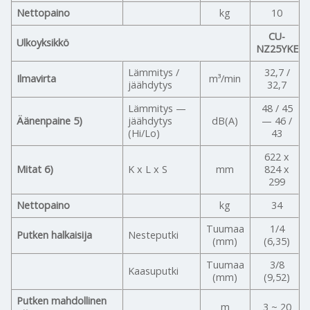
Nettopaino
kg
10
CU-
Ulkoyksikkö
NZ25YKE
Lämmitys /
32,7 /
Ilmavirta
m³/min
jäähdytys
32,7
Lämmitys —
48 / 45
Äänenpaine 5)
jäähdytys
dB(A)
— 46 /
(Hi/Lo)
43
622 x
Mitat 6)
K x L x S
mm
824 x
299
Nettopaino
kg
34
Tuumaa
1/4
Putken halkaisija
Nesteputki
(mm)
(6,35)
Tuumaa
3/8
Kaasuputki
(mm)
(9,52)
Putken mahdollinen
m
3 ~ 20