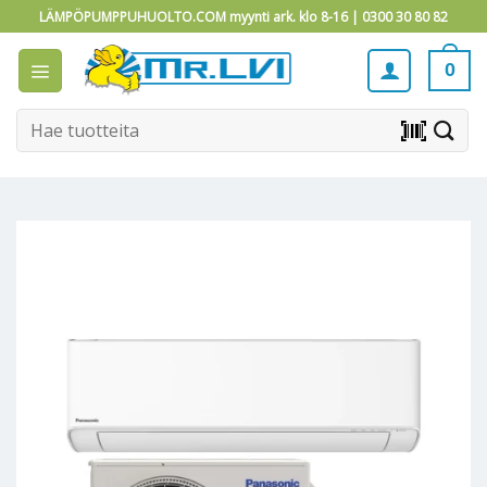
Skip
LÄMPÖPUMPPUHUOLTO.COM myynti ark. klo 8-16 |
0300 30 80 82
to
content
0
Etsi:
barcode_scanner