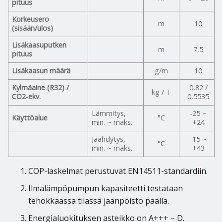
pituus
Korkeusero
m
10
(sisään/ulos)
Lisäkaasuputken
m
7,5
pituus
Lisäkaasun määrä
g/m
10
Kylmäaine (R32) /
0,82 /
kg / T
CO2-ekv.
0,5535
Lämmitys,
-25 ~
Käyttöalue
°C
min. ~ maks.
+24
Jäähdytys,
-15 ~
°C
min. ~ maks.
+43
COP-laskelmat perustuvat EN14511-standardiin.
Ilmalämpöpumpun kapasiteetti testataan
tehokkaassa tilassa jäänpoisto päällä.
Energialuokituksen asteikko on A+++ – D.