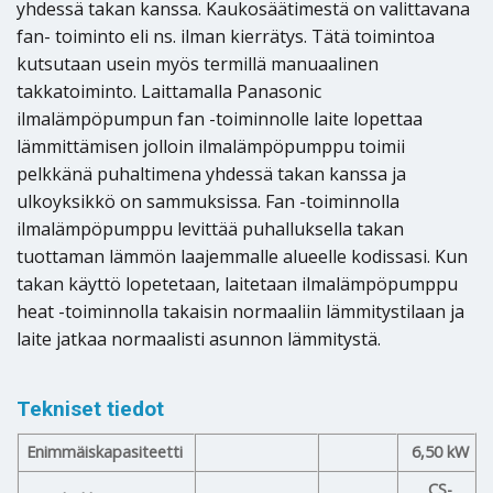
yhdessä takan kanssa. Kaukosäätimestä on valittavana
fan- toiminto eli ns. ilman kierrätys. Tätä toimintoa
kutsutaan usein myös termillä manuaalinen
takkatoiminto. Laittamalla Panasonic
ilmalämpöpumpun fan -toiminnolle laite lopettaa
lämmittämisen jolloin ilmalämpöpumppu toimii
pelkkänä puhaltimena yhdessä takan kanssa ja
ulkoyksikkö on sammuksissa. Fan -toiminnolla
ilmalämpöpumppu levittää puhalluksella takan
tuottaman lämmön laajemmalle alueelle kodissasi. Kun
takan käyttö lopetetaan, laitetaan ilmalämpöpumppu
heat -toiminnolla takaisin normaaliin lämmitystilaan ja
laite jatkaa normaalisti asunnon lämmitystä.
Tekniset tiedot
Enimmäiskapasiteetti
6,50 kW
CS-