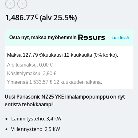
1,486.77
(alv 25.5%)
€
Osta nyt, maksa myöhemmin
Lue lisää
Maksa 127,79 €/kuukausi 12 kuukautta (0% korko).
Aloitusmaksu: 0,00 €
Käsittelymaksu: 3,90 €
Yhteensä 1 533,57 € 12 kuukauden aikana.
Uusi Panasonic NZ25 YKE ilmalämpöpumppu on nyt
entistä tehokkaampi!
Lämmitysteho: 3,4 kW
Viilennysteho: 2,5 kW