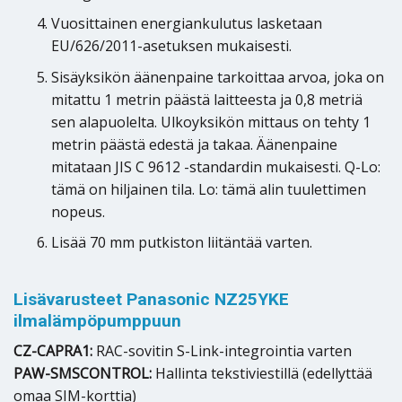
Vuosittainen energiankulutus lasketaan
EU/626/2011-asetuksen mukaisesti.
Sisäyksikön äänenpaine tarkoittaa arvoa, joka on
mitattu 1 metrin päästä laitteesta ja 0,8 metriä
sen alapuolelta. Ulkoyksikön mittaus on tehty 1
metrin päästä edestä ja takaa. Äänenpaine
mitataan JIS C 9612 -standardin mukaisesti. Q-Lo:
tämä on hiljainen tila. Lo: tämä alin tuulettimen
nopeus.
Lisää 70 mm putkiston liitäntää varten.
Lisävarusteet Panasonic NZ25YKE
ilmalämpöpumppuun
CZ-CAPRA1:
RAC-sovitin S-Link-integrointia varten
PAW-SMSCONTROL:
Hallinta tekstiviestillä (edellyttää
omaa SIM-korttia)