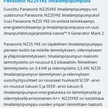
Panasonic NZ25YKE ilmalämpöpumpulla
Suosittu Panasonic NZ25VKE ilmalämpöpumppu on
uudistunut Panasonic NZ25YKE ilmalämpöpumpuksi!
Uusi Panasonic NZ25 YKE on entistä tehokkaampi,
energiatehokkaampi ja ilmalämpöpumpussa on uusi
ilmanpuhdistusjärjestelmä nanoe™ X Generator Mark 2.
Panasonic NZ25 YKE on täydellinen ilmalämpöpumppu
pieneen kotiin tai mökille lämmitykseen, viilennykseen
ja ylläpitolämmitykseen. Ilmalämpöpumpun maksimi
lämmitysteho on noussut 6,5 kilowattiin. Nimellinen
lämmitysteho on 3,4 kW ja viilennysteho 2,5 kW. NZ25
ilmalämpöpumpun lämmityksen ja viilennyksen
vuosihyötysuhteet on nousseet huimasti! SCOP -arvo
on noussut lukuun 5 ja SEER -arvo lukuun 8.
Ilmalämpöpumpun energialuokka on lämmityksellä ja
viilennyksellä erinomainen A++. NZ25YKE on luotettava
ilmalämpöpumppu vuoden ympäri lämmittäen taatusti