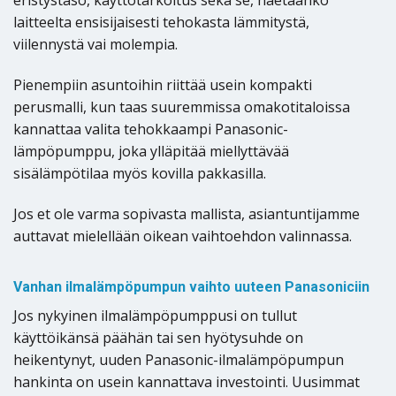
eristystaso, käyttötarkoitus sekä se, haetaanko
laitteelta ensisijaisesti tehokasta lämmitystä,
viilennystä vai molempia.
Pienempiin asuntoihin riittää usein kompakti
perusmalli, kun taas suuremmissa omakotitaloissa
kannattaa valita tehokkaampi Panasonic-
lämpöpumppu, joka ylläpitää miellyttävää
sisälämpötilaa myös kovilla pakkasilla.
Jos et ole varma sopivasta mallista, asiantuntijamme
auttavat mielellään oikean vaihtoehdon valinnassa.
Vanhan ilmalämpöpumpun vaihto uuteen Panasoniciin
Jos nykyinen ilmalämpöpumppusi on tullut
käyttöikänsä päähän tai sen hyötysuhde on
heikentynyt, uuden Panasonic-ilmalämpöpumpun
hankinta on usein kannattava investointi. Uusimmat