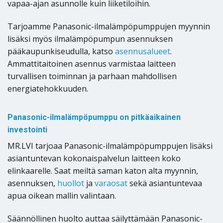
vapaa-ajan asunnolle kuin liiketiloihin.
Tarjoamme Panasonic-ilmalämpöpumppujen myynnin
lisäksi myös ilmalämpöpumpun asennuksen
pääkaupunkiseudulla, katso
asennusalueet
.
Ammattitaitoinen asennus varmistaa laitteen
turvallisen toiminnan ja parhaan mahdollisen
energiatehokkuuden.
Panasonic-ilmalämpöpumppu on pitkäaikainen
investointi
MR.LVI tarjoaa Panasonic-ilmalämpöpumppujen lisäksi
asiantuntevan kokonaispalvelun laitteen koko
elinkaarelle. Saat meiltä saman katon alta myynnin,
asennuksen,
huollot
ja
varaosat
sekä asiantuntevaa
apua oikean mallin valintaan.
Säännöllinen huolto auttaa säilyttämään Panasonic-