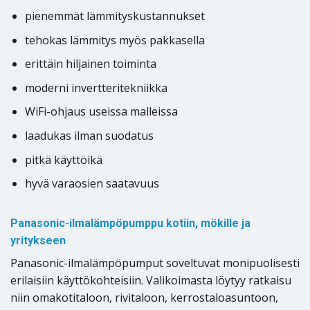
pienemmät lämmityskustannukset
tehokas lämmitys myös pakkasella
erittäin hiljainen toiminta
moderni invertteritekniikka
WiFi-ohjaus useissa malleissa
laadukas ilman suodatus
pitkä käyttöikä
hyvä varaosien saatavuus
Panasonic-ilmalämpöpumppu kotiin, mökille ja
yritykseen
Panasonic-ilmalämpöpumput soveltuvat monipuolisesti
erilaisiin käyttökohteisiin. Valikoimasta löytyy ratkaisu
niin omakotitaloon, rivitaloon, kerrostaloasuntoon,