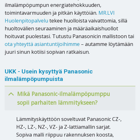
ilmalämpöpumpun energiatehokkuuden,
toimintavarmuuden ja pitkän käyttöiän.
MR.LVI
Huolenpitopalvelu
tekee huolloista vaivattomia, sillä
huoltovälien seuraaminen ja määräaikaishuollot
hoituvat puolestasi. Tutustu Panasonicin mallistoon tai
ota yhteyttä asiantuntijoihimme
– autamme löytämään
juuri sinun kotiisi sopivan ratkaisun.
UKK - Usein kysyttyä Panasonic
ilmalämpöpumpuista
Mikä Panasonic-ilmalämpöpumppu
sopii parhaiten lämmitykseen?
Lämmityskäyttöön soveltuvat Panasonic CZ-,
HZ-, LZ-, NZ-, VZ- ja Z-lattiamallin sarjat.
Sopiva malli riippuu rakennuksen koosta,