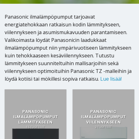
Panasonic ilmalämpöpumput tarjoavat
energiatehokkaan ratkaisun kodin lämmitykseen,
viilennykseen ja asumismukavuuden parantamiseen.
Valikoimasta löydät Panasonicin laadukkaat
ilmalämpöpumput niin ympärivuotiseen lämmitykseen
kuin tehokkaaseen kesäviilennykseen. Tutustu
lämmitykseen suunniteltuihin mallisarjoihin sekä
viilennykseen optimoituihin Panasonic TZ -malleihin ja
löydä kotiisi tai mökillesi sopiva ratkaisu.
Lue lisää!
PANASONIC
PANASONIC
ILMALÄMPÖPUMPUT
ILMALÄMPÖPUMPUT
LÄMMITYKSEEN
VIILENNYKSEEN
15 TUOTTEET
2 TUOTTEET