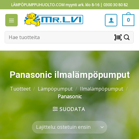
Skip
LÄMPÖPUMPPUHUOLTO.COM myynti ark. klo 8-16 |
0300 30 80 82
to
content
0
Etsi:
barcode_scanner
Panasonic ilmalämpöpumput
Tuotteet
/
Lämpöpumput
/
Ilmalämpöpumput
/
Panasonic
SUODATA