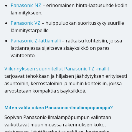
Panasonic NZ
– erinomainen hinta-laatusuhde kodin
lämmitykseen.
Panasonic VZ
– huippuluokan suorituskyky suurille
lämmitystarpeille.
Panasonic Z-lattiamalli
– ratkaisu kohteisiin, joissa
lattianrajassa sijaitseva sisäyksikkö on paras
vaihtoehto.
Viilennykseen suunnitellut Panasonic TZ -mallit
tarjoavat tehokkaan ja hiljaisen jäähdytyksen erityisesti
asuntoihin, kerrostaloihin ja muihin kohteisiin, joissa
arvostetaan kompaktia sisäyksikköä.
Miten valita oikea Panasonic-ilmalämpöpumppu?
Sopivan Panasonic-ilmalämpöpumpun valintaan
vaikuttavat muun muassa rakennuksen koko,