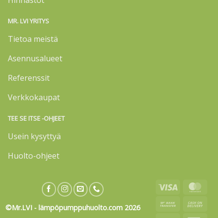
MR. LVI YRITYS
Tietoa meistä
Asennusalueet
Referenssit
Verkkokaupat
TEE SE ITSE -OHJEET
Usein kysyttyä
Huolto-ohjeet
Visa
Mas
Bank
Cas
©Mr.LVI - lämpöpumppuhuolto.com 2026
Transfer
On