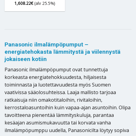
1,608.22
€
(alv 25.5%)
Panasonic ilmalämpöpumput –
energiatehokasta lämmitystä ja viilennystä
jokaiseen kotiin
Panasonic ilmalämpöpumput ovat tunnettuja
korkeasta energiatehokkuudesta, hiljaisesta
toiminnasta ja luotettavuudesta myös Suomen
vaativissa sääolosuhteissa. Laaja mallisto tarjoaa
ratkaisuja niin omakotitaloihin, rivitaloihin,
kerrostaloasuntoihin kuin vapaa-ajan asuntoihin. Olipa
tavoitteena pienentää lämmityskuluja, parantaa
kesäajan asumismukavuutta tai korvata vanha
ilmalämpöpumppu uudella, Panasonicilta löytyy sopiva