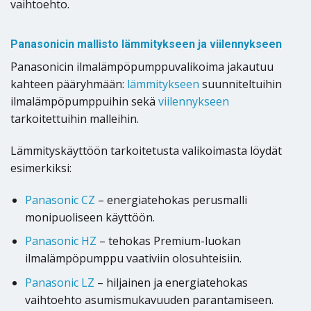
vaihtoehto.
Panasonicin mallisto lämmitykseen ja viilennykseen
Panasonicin ilmalämpöpumppuvalikoima jakautuu
kahteen pääryhmään:
lämmitykseen
suunniteltuihin
ilmalämpöpumppuihin sekä
viilennykseen
tarkoitettuihin malleihin.
Lämmityskäyttöön tarkoitetusta valikoimasta löydät
esimerkiksi:
Panasonic CZ
– energiatehokas perusmalli
monipuoliseen käyttöön.
Panasonic HZ
– tehokas Premium-luokan
ilmalämpöpumppu vaativiin olosuhteisiin.
Panasonic LZ
– hiljainen ja energiatehokas
vaihtoehto asumismukavuuden parantamiseen.