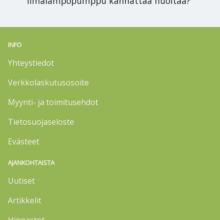
ilmalämpöpumppu kannattaa huoltaa?
INFO
Yhteystiedot
Verkkolaskutusosoite
Myynti- ja toimitusehdot
Tietosuojaseloste
Evästeet
AJANKOHTAISTA
Uutiset
Artikkelit
Hinnastot