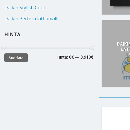
Daikin Stylish Cool
Daikin Perfera lattiamalli
HINTA
DAIKI
LAT
3 
Minimihinta
Maksimihinta
Hinta:
0€
—
3,910€
Suodata