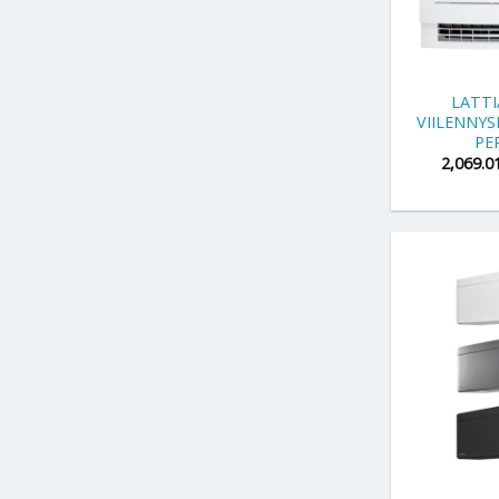
+
LATT
VIILENNY
PE
2,069.0
+