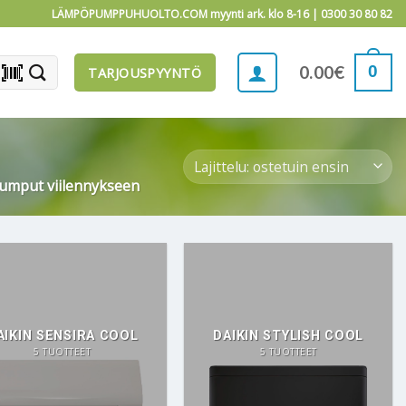
LÄMPÖPUMPPUHUOLTO.COM myynti ark. klo 8-16 |
0300 30 80 82
barcode_scanner
0
0.00
€
TARJOUSPYYNTÖ
umput viilennykseen
AIKIN SENSIRA COOL
DAIKIN STYLISH COOL
5 TUOTTEET
5 TUOTTEET