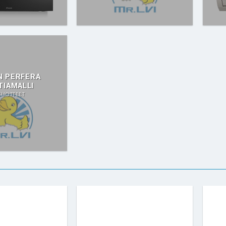
N PERFERA
TIAMALLI
TUOTTEET