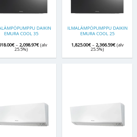
+
ALÄMPÖPUMPPU DAIKIN
ILMALÄMPÖPUMPPU DAIKIN
EMURA COOL 35
EMURA COOL 25
Hintaluokka:
Hintaluokk
018.00
€
–
2,098.97
€
(alv
1,825.00
€
–
2,366.59
€
(alv
2,018.00€
1,825.00€
25.5%)
25.5%)
-
-
2,098.97€
2,366.59€
+