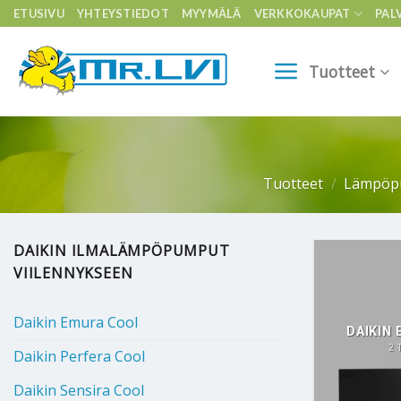
Skip
ETUSIVU
YHTEYSTIEDOT
MYYMÄLÄ
VERKKOKAUPAT
PAL
to
content
Tuotteet
Tuotteet
/
Lämpöp
DAIKIN ILMALÄMPÖPUMPUT
VIILENNYKSEEN
Daikin Emura Cool
DAIKIN
2 
Daikin Perfera Cool
Daikin Sensira Cool