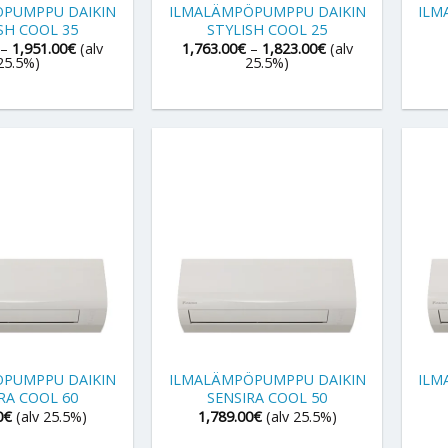
PUMPPU DAIKIN
ILMALÄMPÖPUMPPU DAIKIN
ILM
SH COOL 35
STYLISH COOL 25
Hintaluokka:
Hintaluokka:
–
1,951.00
€
(alv
1,763.00
€
–
1,823.00
€
(alv
1,880.99€
1,763.00€
25.5%)
25.5%)
-
-
1,951.00€
1,823.00€
+
+
PUMPPU DAIKIN
ILMALÄMPÖPUMPPU DAIKIN
ILM
RA COOL 60
SENSIRA COOL 50
0
€
(alv 25.5%)
1,789.00
€
(alv 25.5%)