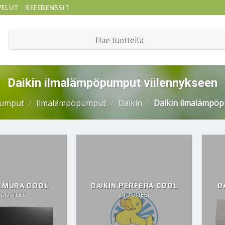
VELUT
REFERENSSIT
Etsi:
Daikin ilmalämpöpumput viilennykseen
umput
/
Ilmalämpöpumput
/
Daikin
/
Daikin ilmalämpöp
 EMURA COOL
DAIKIN PERFERA COOL
D
TUOTTEET
2 TUOTTEET