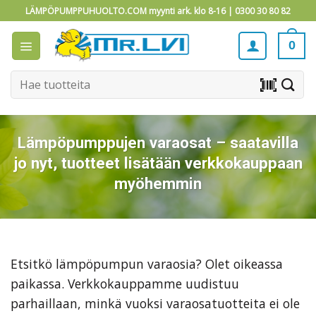
Skip
LÄMPÖPUMPPUHUOLTO.COM myynti ark. klo 8-16 |
0300 30 80 82
to
content
0
Etsi:
barcode_scanner
Lämpöpumppujen varaosat – saatavilla
jo nyt, tuotteet lisätään verkkokauppaan
myöhemmin
Etsitkö lämpöpumpun varaosia? Olet oikeassa
paikassa. Verkkokauppamme uudistuu
parhaillaan, minkä vuoksi varaosatuotteita ei ole