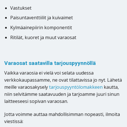
Vastukset
Paisuntaventtiilit ja kuivaimet
Kylmäainepiirin komponentit
Ritilät, kuoret ja muut varaosat
Varaosat saatavilla tarjouspyynnöllä
Vaikka varaosia ei vielä voi selata uudessa
verkkokaupassamme, ne ovat tilattavissa jo nyt. Lähetä
meille varaosakysely
tarjouspyyntölomakkeen
kautta,
niin selvitämme saatavuuden ja tarjoamme juuri sinun
laitteeseesi sopivan varaosan.
Jotta voimme auttaa mahdollisimman nopeasti, ilmoita
viestissä: