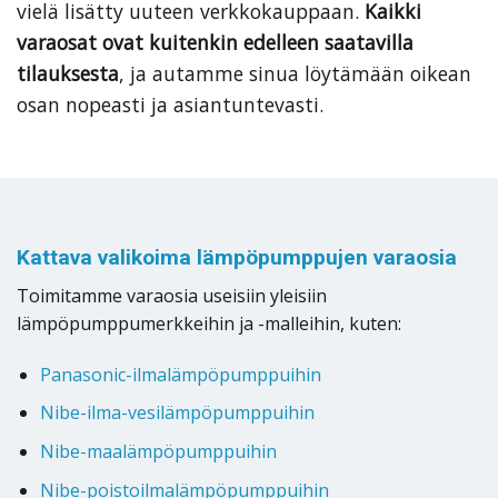
vielä lisätty uuteen verkkokauppaan.
Kaikki
varaosat ovat kuitenkin edelleen saatavilla
tilauksesta
, ja autamme sinua löytämään oikean
osan nopeasti ja asiantuntevasti.
Kattava valikoima lämpöpumppujen varaosia
Toimitamme varaosia useisiin yleisiin
lämpöpumppumerkkeihin ja -malleihin, kuten:
Panasonic-ilmalämpöpumppuihin
Nibe-ilma-vesilämpöpumppuihin
Nibe-maalämpöpumppuihin
Nibe-poistoilmalämpöpumppuihin