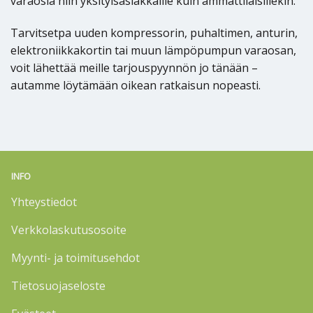
varaosia niin yksityisasiakkaille kuin ammattilaisillekin.
Tarvitsetpa uuden kompressorin, puhaltimen, anturin,
elektroniikkakortin tai muun lämpöpumpun varaosan,
voit lähettää meille tarjouspyynnön jo tänään –
autamme löytämään oikean ratkaisun nopeasti.
INFO
Yhteystiedot
Verkkolaskutusosoite
Myynti- ja toimitusehdot
Tietosuojaseloste