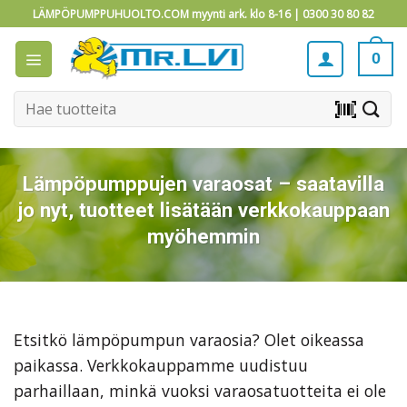
Skip
LÄMPÖPUMPPUHUOLTO.COM myynti ark. klo 8-16 |
0300 30 80 82
to
content
0
Etsi:
barcode_scanner
Lämpöpumppujen varaosat – saatavilla
jo nyt, tuotteet lisätään verkkokauppaan
myöhemmin
Etsitkö lämpöpumpun varaosia? Olet oikeassa
paikassa. Verkkokauppamme uudistuu
parhaillaan, minkä vuoksi varaosatuotteita ei ole