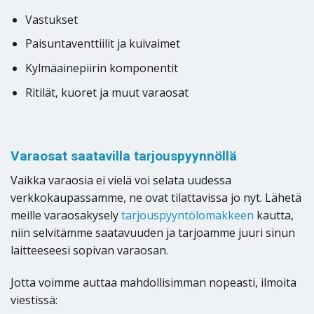
Vastukset
Paisuntaventtiilit ja kuivaimet
Kylmäainepiirin komponentit
Ritilät, kuoret ja muut varaosat
Varaosat saatavilla tarjouspyynnöllä
Vaikka varaosia ei vielä voi selata uudessa
verkkokaupassamme, ne ovat tilattavissa jo nyt. Lähetä
meille varaosakysely
tarjouspyyntölomakkeen
kautta,
niin selvitämme saatavuuden ja tarjoamme juuri sinun
laitteeseesi sopivan varaosan.
Jotta voimme auttaa mahdollisimman nopeasti, ilmoita
viestissä: