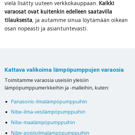
vielä lisätty uuteen verkkokauppaan.
Kaikki
varaosat ovat kuitenkin edelleen saatavilla
tilauksesta
, ja autamme sinua löytämään oikean
osan nopeasti ja asiantuntevasti.
Kattava valikoima lämpöpumppujen varaosia
Toimitamme varaosia useisiin yleisiin
lämpöpumppumerkkeihin ja -malleihin, kuten:
Panasonic-ilmalämpöpumppuihin
Nibe-ilma-vesilämpöpumppuihin
Nibe-maalämpöpumppuihin
Nibe-poistoilmalämpöpumppuihin