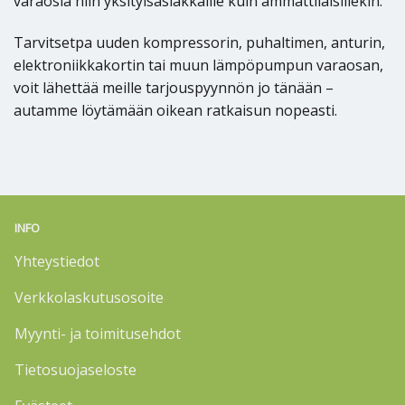
varaosia niin yksityisasiakkaille kuin ammattilaisillekin.
Tarvitsetpa uuden kompressorin, puhaltimen, anturin,
elektroniikkakortin tai muun lämpöpumpun varaosan,
voit lähettää meille tarjouspyynnön jo tänään –
autamme löytämään oikean ratkaisun nopeasti.
INFO
Yhteystiedot
Verkkolaskutusosoite
Myynti- ja toimitusehdot
Tietosuojaseloste