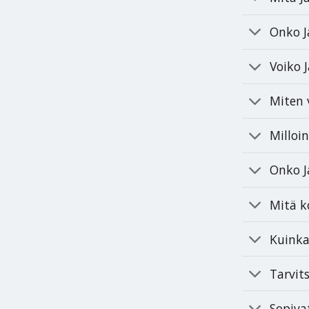
Onko J
Voiko 
Miten 
Milloi
Onko 
Mitä 
Kuinka
Tarvi
Sopiva