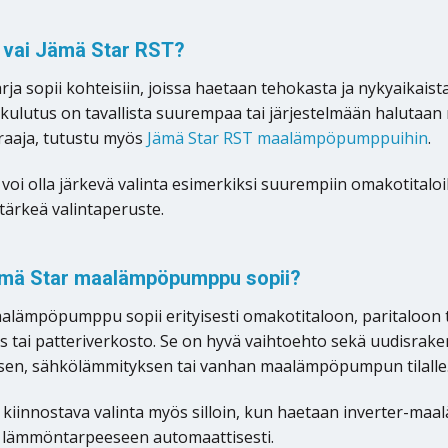
 vai Jämä Star RST?
arja sopii kohteisiin, joissa haetaan tehokasta ja nykyaik
kulutus on tavallista suurempaa tai järjestelmään halutaa
raaja, tutustu myös
Jämä Star RST maalämpöpumppuihin
.
voi olla järkevä valinta esimerkiksi suurempiin omakotitaloi
 tärkeä valintaperuste.
ämä Star maalämpöpumppu sopii?
alämpöpumppu sopii erityisesti omakotitaloon, paritaloon ta
ys tai patteriverkosto. Se on hyvä vaihtoehto sekä uudisra
sen, sähkölämmityksen tai vanhan maalämpöpumpun tilalle
 kiinnostava valinta myös silloin, kun haetaan inverter
 lämmöntarpeeseen automaattisesti.