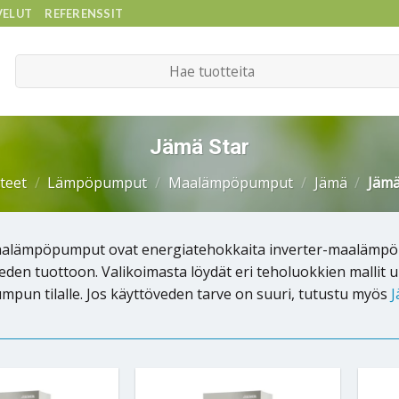
VELUT
REFERENSSIT
Etsi:
Jämä Star
teet
/
Lämpöpumput
/
Maalämpöpumput
/
Jämä
/
Jämä
aalämpöpumput ovat energiatehokkaita inverter-maalämpöp
eden tuottoon. Valikoimasta löydät eri teholuokkien mallit u
un tilalle. Jos käyttöveden tarve on suuri, tutustu myös
J