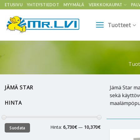
Skip
ETUSIVU
YHTEYSTIEDOT
MYYMÄLÄ
VERKKOKAUPAT
PAL
to
content
Tuotteet
Tuot
JÄMÄ STAR
Jämä Star m
sekä käyttöv
HINTA
maalämpöpump
Minimihinta
Maksimihinta
Hinta:
6,730€
—
10,370€
Suodata