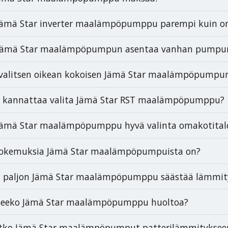
ämä Star inverter maalämpöpumppu parempi kuin on/
Jämä Star maalämpöpumpun asentaa vanhan pumpun 
valitsen oikean kokoisen Jämä Star maalämpöpumpu
n kannattaa valita Jämä Star RST maalämpöpumppu?
Jämä Star maalämpöpumppu hyvä valinta omakotital
kokemuksia Jämä Star maalämpöpumpuista on?
 paljon Jämä Star maalämpöpumppu säästää lämmity
tseeko Jämä Star maalämpöpumppu huoltoa?
tko Jämä Star maalämpöpumput patterilämmitykseen