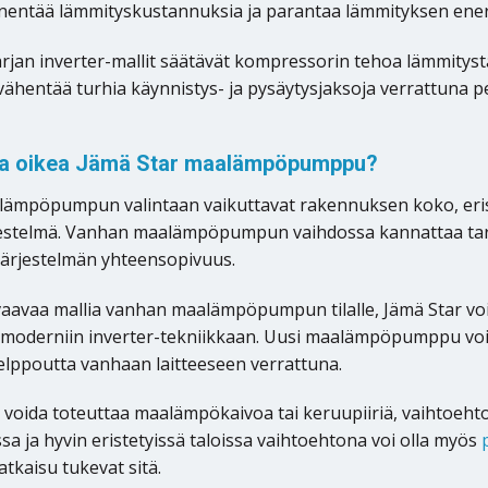
nentää lämmityskustannuksia ja parantaa lämmityksen energi
arjan inverter-mallit säätävät kompressorin tehoa lämmity
 vähentää turhia käynnistys- ja pysäytysjaksoja verrattuna p
ita oikea Jämä Star maalämpöpumppu?
ämpöpumpun valintaan vaikuttavat rakennuksen koko, erist
estelmä. Vanhan maalämpöpumpun vaihdossa kannattaa tarki
ärjestelmän yhteensopivuus.
vaavaa mallia vanhan maalämpöpumpun tilalle, Jämä Star voi o
 moderniin inverter-tekniikkaan. Uusi maalämpöpumppu vo
lppoutta vanhaan laitteeseen verrattuna.
 ei voida toteuttaa maalämpökaivoa tai keruupiiriä, vaihtoeh
sa ja hyvin eristetyissä taloissa vaihtoehtona voi olla myös
tkaisu tukevat sitä.