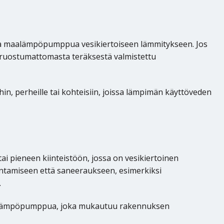
aista maalämpöpumppua vesikiertoiseen lämmitykseen. Jos
n ruostumattomasta teräksestä valmistettu
hin, perheille tai kohteisiin, joissa lämpimän käyttöveden
i pieneen kiinteistöön, jossa on vesikiertoinen
kentamiseen että saneeraukseen, esimerkiksi
.
-maalämpöpumppua, joka mukautuu rakennuksen