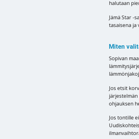
halutaan pie
Jämä Star -s
tasaisena ja
Miten val
Sopivan maal
lämmitysjärj
lämmönjakoj
Jos etsit kor
järjestelmän
ohjauksen he
Jos tontille
Uudiskohteis
ilmanvaihtora