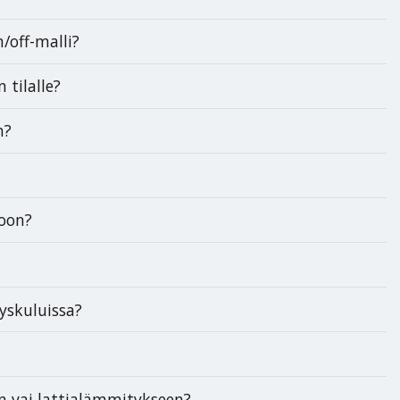
off-malli?
tilalle?
n?
oon?
skuluissa?
 vai lattialämmitykseen?