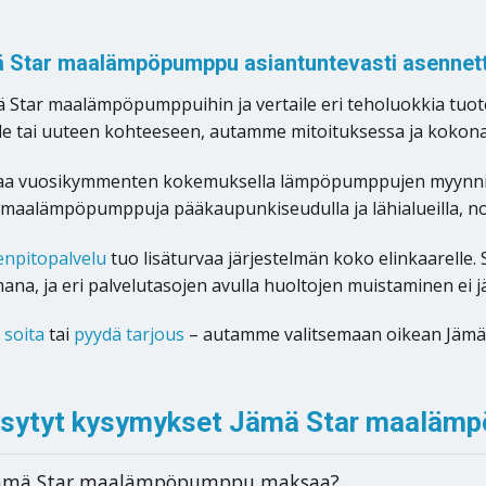
ä Star maalämpöpumppu asiantuntevasti asennet
 Star maalämpöpumppuihin ja vertaile eri teholuokkia tuotel
le tai uuteen kohteeseen, autamme mitoituksessa ja kokon
oaa vuosikymmenten kokemuksella lämpöpumppujen myynnin,
alämpöpumppuja pääkaupunkiseudulla ja lähialueilla, noin
enpitopalvelu
tuo lisäturvaa järjestelmän koko elinkaarel
ana, ja eri palvelutasojen avulla huoltojen muistaminen ei j
,
soita
tai
pyydä tarjous
– autamme valitsemaan oikean Jämä S
ysytyt kysymykset Jämä Star maaläm
Jämä Star maalämpöpumppu maksaa?