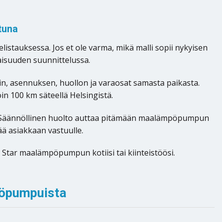
tuna
istauksessa. Jos et ole varma, mikä malli sopii nykyisen
aisuuden suunnittelussa.
 asennuksen, huollon ja varaosat samasta paikasta.
 100 km säteellä Helsingistä.
le. Säännöllinen huolto auttaa pitämään maalämpöpumpun
ää asiakkaan vastuulle.
tar maalämpöpumpun kotiisi tai kiinteistöösi.
pöpumpuista