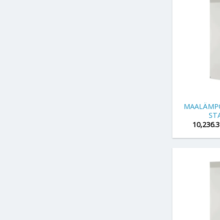
+
MAALÄMP
ST
10,236.