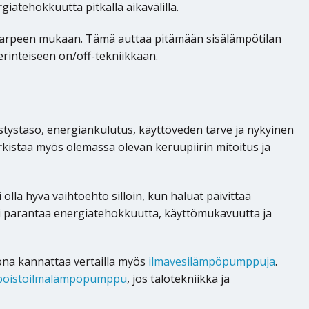
atehokkuutta pitkällä aikavälillä.
starpeen mukaan. Tämä auttaa pitämään sisälämpötilan
erinteiseen on/off-tekniikkaan.
ystaso, energiankulutus, käyttöveden tarve ja nykyinen
staa myös olemassa olevan keruupiirin mitoitus ja
lla hyvä vaihtoehto silloin, kun haluat päivittää
i parantaa energiatehokkuutta, käyttömukavuutta ja
tona kannattaa vertailla myös
ilmavesilämpöpumppuja
.
poistoilmalämpöpumppu
, jos talotekniikka ja