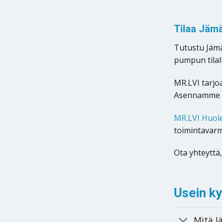
Tilaa Jäm
Tutustu Jämä
pumpun tilal
MR.LVI tarj
Asennamme ma
MR.LVI Huol
toimintavarm
Ota yhteyttä
Usein k
Mitä 