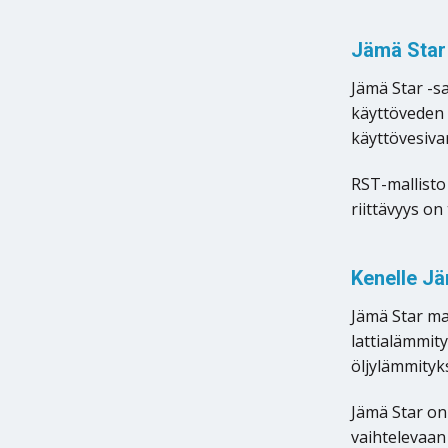
Jämä Star
Jämä Star -s
käyttöveden 
käyttövesiva
RST-mallisto 
riittävyys on
Kenelle J
Jämä Star ma
lattialämmit
öljylämmityk
Jämä Star on
vaihtelevaan