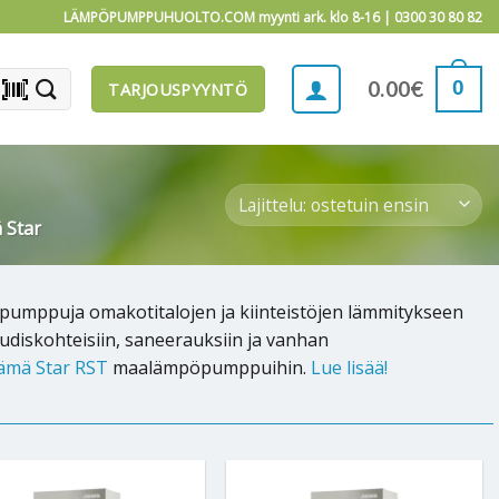
LÄMPÖPUMPPUHUOLTO.COM myynti ark. klo 8-16 |
0300 30 80 82
barcode_scanner
0
0.00
€
TARJOUSPYYNTÖ
 Star
umppuja omakotitalojen ja kiinteistöjen lämmitykseen
udiskohteisiin, saneerauksiin ja vanhan
ämä Star RST
maalämpöpumppuihin.
Lue lisää!