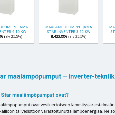
+
+
ÖPUMPPU JÄMÄ
MAALÄMPÖPUMPPU JÄMÄ
MA
ENTER 4-16 KW
STAR INVENTER 3-12 KW
ST
0
€
(alv 25.5%)
8,423.00
€
(alv 25.5%)
ar maalämpöpumput – inverter-teknii
 Star maalämpöpumput ovat?
alämpöpumput ovat vesikiertoiseen lämmitysjärjestelmään 
llioon tai vesistöön varastoitunutta lämpöenergiaa. Ne sovel