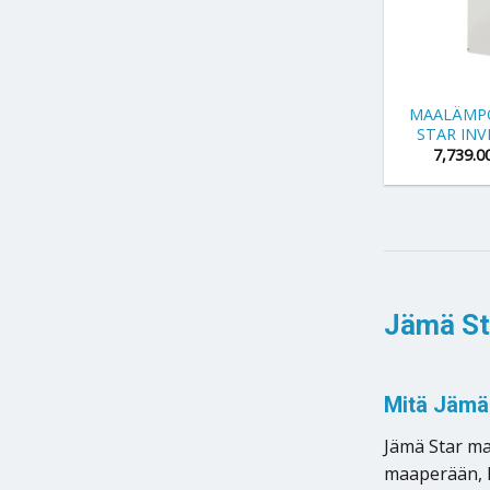
+
MAALÄMP
STAR INV
7,739.0
Jämä St
Mitä Jämä
Jämä Star ma
maaperään, ka