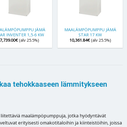
+
ALÄMPÖPUMPPU JÄMÄ
MAALÄMPÖPUMPPU JÄMÄ
AR INVENTER 1,5-6 KW
STAR 17 KW
7,739.00
€
(alv 25.5%)
10,361.84
€
(alv 25.5%)
kkaa tehokkaaseen lämmitykseen
liitettäviä maalämpöpumppuja, jotka hyödyntävät
tuvat erityisesti omakotitaloihin ja kiinteistöihin, joissa