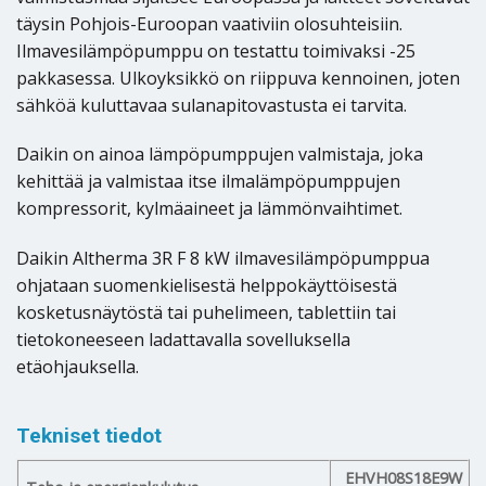
täysin Pohjois-Euroopan vaativiin olosuhteisiin.
Ilmavesilämpöpumppu on testattu toimivaksi -25
pakkasessa. Ulkoyksikkö on riippuva kennoinen, joten
sähköä kuluttavaa sulanapitovastusta ei tarvita.
Daikin on ainoa lämpöpumppujen valmistaja, joka
kehittää ja valmistaa itse ilmalämpöpumppujen
kompressorit, kylmäaineet ja lämmönvaihtimet.
Daikin Altherma 3R F 8 kW ilmavesilämpöpumppua
ohjataan suomenkielisestä helppokäyttöisestä
kosketusnäytöstä tai puhelimeen, tablettiin tai
tietokoneeseen ladattavalla sovelluksella
etäohjauksella.
Tekniset tiedot
EHVH08S18E9W