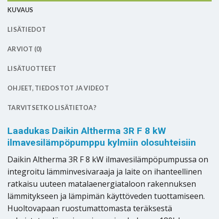
KUVAUS
LISÄTIEDOT
ARVIOT (0)
LISÄTUOTTEET
OHJEET, TIEDOSTOT JA VIDEOT
TARVITSETKO LISÄTIETOA?
Laadukas Daikin Altherma 3R F 8 kW
ilmavesilämpöpumppu kylmiin olosuhteisiin
Daikin Altherma 3R F 8 kW ilmavesilämpöpumpussa on
integroitu lämminvesivaraaja ja laite on ihanteellinen
ratkaisu uuteen matalaenergiataloon rakennuksen
lämmitykseen ja lämpimän käyttöveden tuottamiseen.
Huoltovapaan ruostumattomasta teräksestä