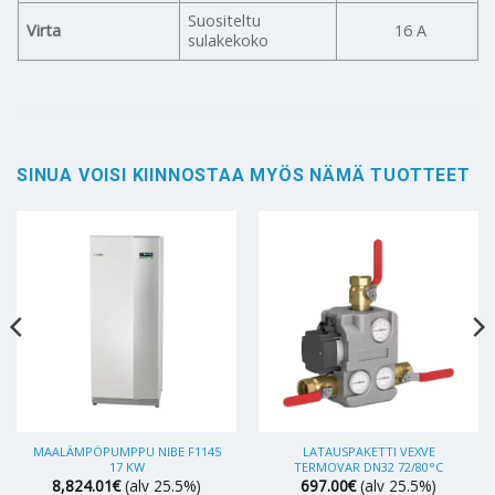
Suositeltu
Virta
16 A
sulakekoko
SINUA VOISI KIINNOSTAA MYÖS NÄMÄ TUOTTEET
MAALÄMPÖPUMPPU NIBE F1145
LATAUSPAKETTI VEXVE
17 KW
TERMOVAR DN32 72/80°C
8,824.01
€
(alv 25.5%)
697.00
€
(alv 25.5%)