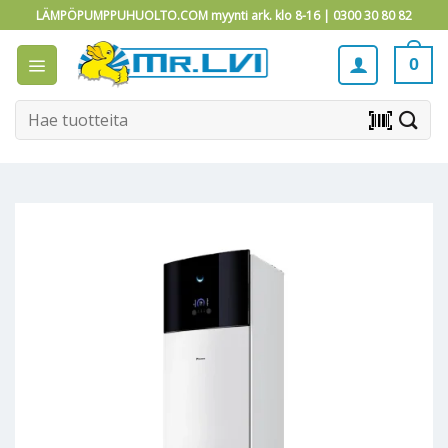
Skip
LÄMPÖPUMPPUHUOLTO.COM myynti ark. klo 8-16 |
0300 30 80 82
to
content
0
Etsi:
barcode_scanner