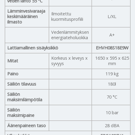
veden lähtö 55 °C
Lämminvesivaraaja
Ilmoitettu
keskimääräinen
L/XL
kuormitusprofiili
ilmasto
Vedenlämmityksen
A+
energiateholuokka
Lattiamallinen sisäyksikkö
EHVH08S18E9W
Korkeus x leveys x
1650 x 595 x 625
Mitat
syvyys
mm
Paino
119 kg
Säiliön tilavuus
180l
Säiliön
70 °C
maksimilämpötila
Säiliön
10 bar
maksimipaine
Äänenpaineen taso
28 dBA