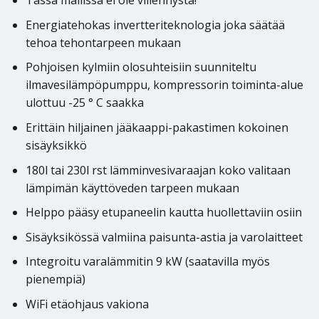
Tässä mallissa ei ole viilennystä!
Energiatehokas invertteriteknologia joka säätää
tehoa tehontarpeen mukaan
Pohjoisen kylmiin olosuhteisiin suunniteltu
ilmavesilämpöpumppu, kompressorin toiminta-alue
ulottuu -25 ° C saakka
Erittäin hiljainen jääkaappi-pakastimen kokoinen
sisäyksikkö
180l tai 230l rst lämminvesivaraajan koko valitaan
lämpimän käyttöveden tarpeen mukaan
Helppo pääsy etupaneelin kautta huollettaviin osiin
Sisäyksikössä valmiina paisunta-astia ja varolaitteet
Integroitu varalämmitin 9 kW (saatavilla myös
pienempiä)
WiFi etäohjaus vakiona