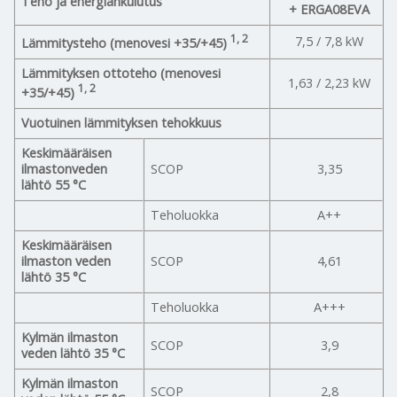
Teho ja energiankulutus
+ ERGA08EVA
1, 2
7,5 / 7,8 kW
Lämmitysteho (menovesi +35/+45)
Lämmityksen ottoteho (menovesi
1,63 / 2,23 kW
1, 2
+35/+45)
Vuotuinen lämmityksen tehokkuus
Keskimääräisen
ilmastonveden
SCOP
3,35
lähtö 55 °C
Teholuokka
A++
Keskimääräisen
ilmaston veden
SCOP
4,61
lähtö 35 °C
Teholuokka
A+++
Kylmän ilmaston
SCOP
3,9
veden lähtö 35 °C
Kylmän ilmaston
SCOP
2,8