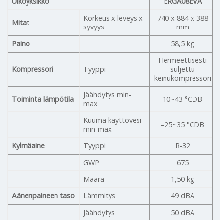
Ulkoyksikkö
ERGA08EVA
Korkeus x leveys x
740 x 884 x 388
Mitat
syvyys
mm
Paino
58,5 kg
Hermeettisesti
Kompressori
Tyyppi
suljettu
keinukompressori
Jäähdytys min-
Toiminta lämpötila
10~43 °CDB
max
Kuuma käyttövesi
–25~35 °CDB
min-max
Kylmäaine
Tyyppi
R-32
GWP
675
Määrä
1,50 kg
Äänenpaineen taso
Lämmitys
49 dBA
Jäähdytys
50 dBA