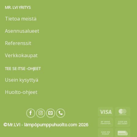
MR. LVI YRITYS
Tietoa meistä
Asennusalueet
Referenssit
Verkkokaupat
TEE SE ITSE -OHJEET
Usein kysyttyä
Huolto-ohjeet
Visa
Mas
Bank
Cas
©Mr.LVI - lämpöpumppuhuolto.com 2026
Transfer
On
Cash
Invo
Deli