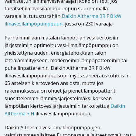
valmistetun lämminvesivaraajan koko on 180l. Jos
tarvitset ilmavesilämpöpumpun suuremmalla
varaajalla, tutustu tähän
Daikin Altherma 3R F 8 kW
ilmavesilämpöpumppuun
, jossa on 230l varaaja.
Parhaimmillaan matalan lämpötilan vesikiertoisiin
järjestelmiin optimoitu vesi-ilmalämpöpumppu on
yhdistettynä uuden, energiatehokkaan talon
lattialämmitykseen, moderneihin lämpöpattereihin tai
puhallinpattereihin. Daikin Altherma 3R F 8 kW
ilmavesilämpöpumppu sopii myös saneerauskohteisiin
65 asteisen kiertoveden ansiosta, mutta jos
rakennuksessa on ohuet ja pienet lämpöpatterit,
suosittelemme lämmitysjärjestelmäksi korkean
lämpötilan kiertovesijärjestelmiin tarkoitettua
Daikin
Altherma 3 H
ilmavesilämpöpumppua.
Daikin Altherma vesi-ilmalämöpumppujen
valmistusmaa sijaitsee Euroopassa ja laitteet soveltuvat