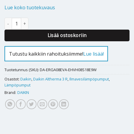
Lue koko tuotekuvaus
Ilmavesilämpöpumppu Daikin Altherma 3R F 8kW 180l määrä
Alternative:
Lisää ostoskoriin
Tutustu kaikkiin rahoituksiimme!
Lue lisää!
Tuotetunnus (SKU):
DA-ERGA08EVA-EHVH08S18E9W
Osastot:
Daikin
,
Daikin Altherma 3 R
,
Ilmavesilämpöpumput
,
Lämpöpumput
Brand:
DAIKIN