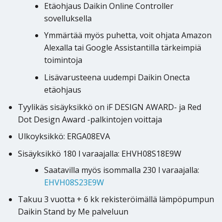
Etäohjaus Daikin Online Controller
sovelluksella
Ymmärtää myös puhetta, voit ohjata Amazon
Alexalla tai Google Assistantilla tärkeimpiä
toimintoja
Lisävarusteena uudempi Daikin Onecta
etäohjaus
Tyylikäs sisäyksikkö on iF DESIGN AWARD- ja Red
Dot Design Award -palkintojen voittaja
Ulkoyksikkö: ERGA08EVA
Sisäyksikkö 180 l varaajalla: EHVH08S18E9W
Saatavilla myös isommalla 230 l varaajalla:
EHVH08S23E9W
Takuu 3 vuotta + 6 kk rekisteröimällä lämpöpumpun
Daikin Stand by Me palveluun