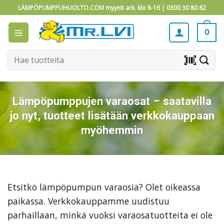
Skip
LÄMPÖPUMPPUHUOLTO.COM myynti ark. klo 8-16 |
0300 30 80 82
to
content
0
Etsi:
barcode_scanner
Lämpöpumppujen varaosat – saatavilla
jo nyt, tuotteet lisätään verkkokauppaan
myöhemmin
Etsitkö lämpöpumpun varaosia? Olet oikeassa
paikassa. Verkkokauppamme uudistuu
parhaillaan, minkä vuoksi varaosatuotteita ei ole