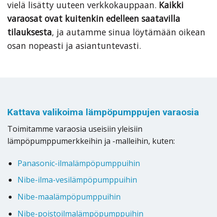
vielä lisätty uuteen verkkokauppaan.
Kaikki
varaosat ovat kuitenkin edelleen saatavilla
tilauksesta
, ja autamme sinua löytämään oikean
osan nopeasti ja asiantuntevasti.
Kattava valikoima lämpöpumppujen varaosia
Toimitamme varaosia useisiin yleisiin
lämpöpumppumerkkeihin ja -malleihin, kuten:
Panasonic-ilmalämpöpumppuihin
Nibe-ilma-vesilämpöpumppuihin
Nibe-maalämpöpumppuihin
Nibe-poistoilmalämpöpumppuihin