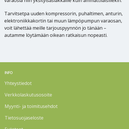
varaosia niin yksityisasiakkaille kuin ammattilaisillekin.
Tarvitsetpa uuden kompressorin, puhaltimen, anturin,
elektroniikkakortin tai muun lämpöpumpun varaosan,
voit lähettää meille tarjouspyynnön jo tänään –
autamme löytämään oikean ratkaisun nopeasti.
INFO
Yhteystiedot
Verkkolaskutusosoite
Myynti- ja toimitusehdot
Tietosuojaseloste