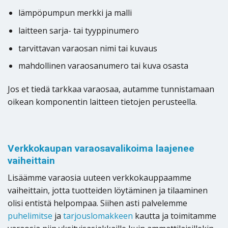
lämpöpumpun merkki ja malli
laitteen sarja- tai tyyppinumero
tarvittavan varaosan nimi tai kuvaus
mahdollinen varaosanumero tai kuva osasta
Jos et tiedä tarkkaa varaosaa, autamme tunnistamaan
oikean komponentin laitteen tietojen perusteella.
Verkkokaupan varaosavalikoima laajenee
vaiheittain
Lisäämme varaosia uuteen verkkokauppaamme
vaiheittain, jotta tuotteiden löytäminen ja tilaaminen
olisi entistä helpompaa. Siihen asti palvelemme
puhelimitse
ja
tarjouslomakkeen
kautta ja toimitamme