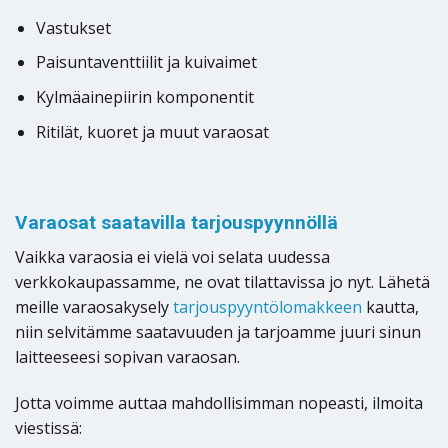
Vastukset
Paisuntaventtiilit ja kuivaimet
Kylmäainepiirin komponentit
Ritilät, kuoret ja muut varaosat
Varaosat saatavilla tarjouspyynnöllä
Vaikka varaosia ei vielä voi selata uudessa
verkkokaupassamme, ne ovat tilattavissa jo nyt. Lähetä
meille varaosakysely
tarjouspyyntölomakkeen
kautta,
niin selvitämme saatavuuden ja tarjoamme juuri sinun
laitteeseesi sopivan varaosan.
Jotta voimme auttaa mahdollisimman nopeasti, ilmoita
viestissä: