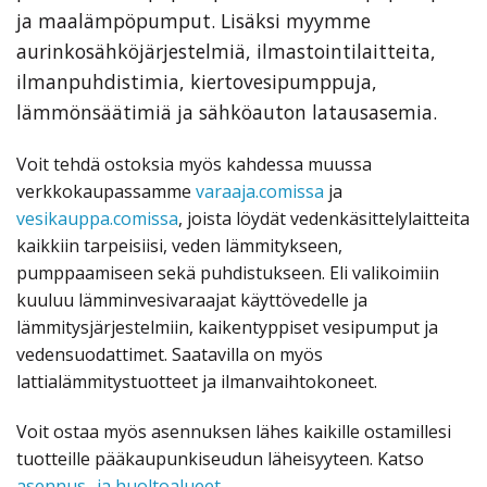
ja maalämpöpumput. Lisäksi myymme
aurinkosähköjärjestelmiä, ilmastointilaitteita,
ilmanpuhdistimia, kiertovesipumppuja,
lämmönsäätimiä ja sähköauton latausasemia.
Voit tehdä ostoksia myös kahdessa muussa
verkkokaupassamme
varaaja.comissa
ja
vesikauppa.comissa
, joista löydät vedenkäsittelylaitteita
kaikkiin tarpeisiisi, veden lämmitykseen,
pumppaamiseen sekä puhdistukseen. Eli valikoimiin
kuuluu lämminvesivaraajat käyttövedelle ja
lämmitysjärjestelmiin, kaikentyppiset vesipumput ja
vedensuodattimet. Saatavilla on myös
lattialämmitystuotteet ja ilmanvaihtokoneet.
Voit ostaa myös asennuksen lähes kaikille ostamillesi
tuotteille pääkaupunkiseudun läheisyyteen. Katso
asennus- ja huoltoalueet
.