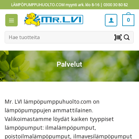
Skip
LÄMPÖPUMPPUHUOLTO.COM myynti ark. klo 8-16 |
0300 30 80 82
to
content
0
Etsi:
barcode_scanner
Palvelut
Mr. LVI lämpöpumppuhuolto.com on
lämpöpumppujen ammattilainen.
Valikoimastamme löydät kaiken tyyppiset
lämpöpumput: ilmalämpöpumput,
poistoilmalämpöpumput, ilmavesilämpöpumput