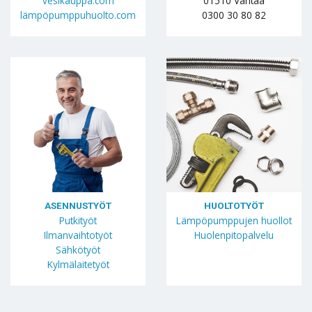
vesikauppa.com
01510 Vantaa
lämpöpumppuhuolto.com
0300 30 80 82
ASENNUSTYÖT
HUOLTOTYÖT
Putkityöt
Lämpöpumppujen huollot
Ilmanvaihtotyöt
Huolenpitopalvelu
Sähkötyöt
Kylmälaitetyöt