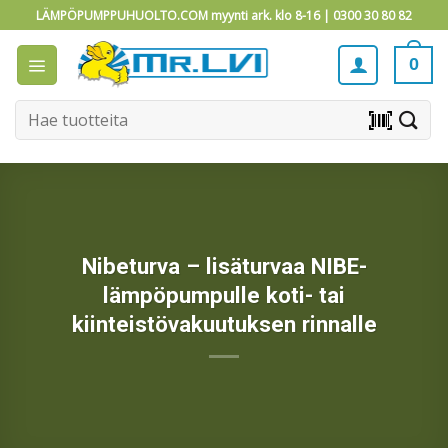
Skip
LÄMPÖPUMPPUHUOLTO.COM myynti ark. klo 8-16 |
0300 30 80 82
to
content
0
Etsi:
barcode_scanner
Nibeturva – lisäturvaa NIBE-
lämpöpumpulle koti- tai
kiinteistövakuutuksen rinnalle