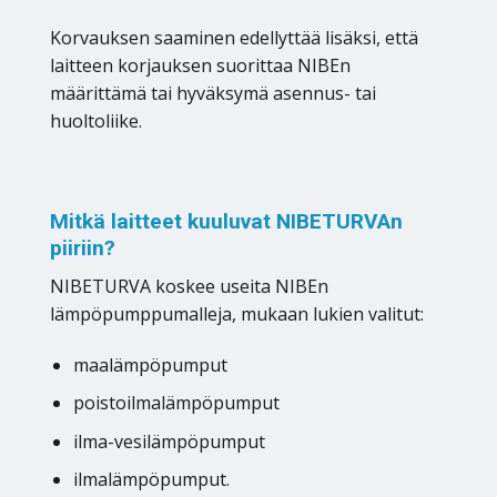
Korvauksen saaminen edellyttää lisäksi, että
laitteen korjauksen suorittaa NIBEn
määrittämä tai hyväksymä asennus- tai
huoltoliike.
Mitkä laitteet kuuluvat NIBETURVAn
piiriin?
NIBETURVA koskee useita NIBEn
lämpöpumppumalleja, mukaan lukien valitut:
maalämpöpumput
poistoilmalämpöpumput
ilma-vesilämpöpumput
ilmalämpöpumput.