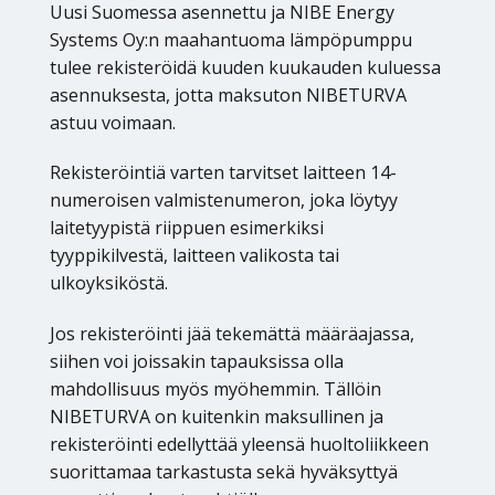
Uusi Suomessa asennettu ja NIBE Energy
Systems Oy:n maahantuoma lämpöpumppu
tulee rekisteröidä kuuden kuukauden kuluessa
asennuksesta, jotta maksuton NIBETURVA
astuu voimaan.
Rekisteröintiä varten tarvitset laitteen 14-
numeroisen valmistenumeron, joka löytyy
laitetyypistä riippuen esimerkiksi
tyyppikilvestä, laitteen valikosta tai
ulkoyksiköstä.
Jos rekisteröinti jää tekemättä määräajassa,
siihen voi joissakin tapauksissa olla
mahdollisuus myös myöhemmin. Tällöin
NIBETURVA on kuitenkin maksullinen ja
rekisteröinti edellyttää yleensä huoltoliikkeen
suorittamaa tarkastusta sekä hyväksyttyä