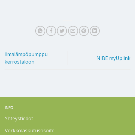
Ilmalämpöpumppu
NIBE myUplink
kerrostaloon
INFO
Yhteystiedot
Verkkolaskutusosoite