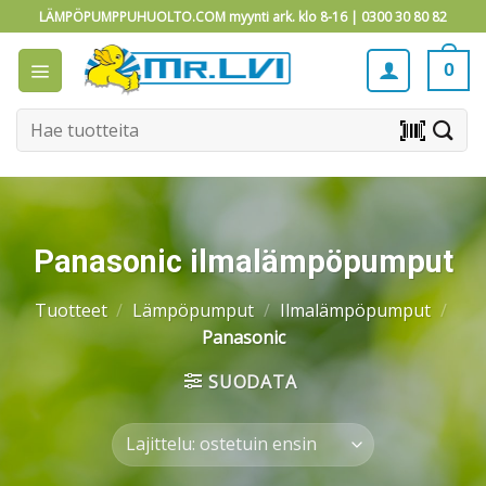
Skip
LÄMPÖPUMPPUHUOLTO.COM myynti ark. klo 8-16 |
0300 30 80 82
to
content
0
Etsi:
barcode_scanner
Panasonic ilmalämpöpumput
Tuotteet
/
Lämpöpumput
/
Ilmalämpöpumput
/
Panasonic
SUODATA