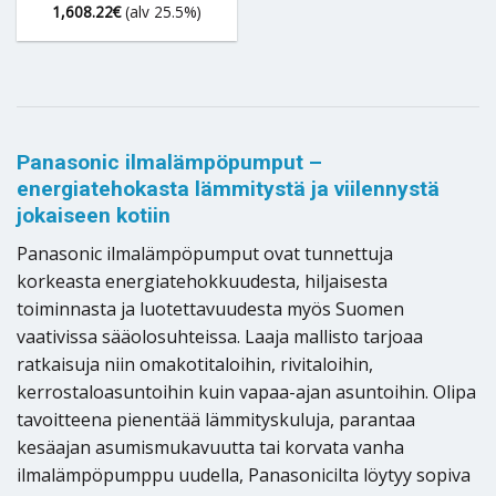
1,608.22
€
(alv 25.5%)
Panasonic ilmalämpöpumput –
energiatehokasta lämmitystä ja viilennystä
jokaiseen kotiin
Panasonic ilmalämpöpumput ovat tunnettuja
korkeasta energiatehokkuudesta, hiljaisesta
toiminnasta ja luotettavuudesta myös Suomen
vaativissa sääolosuhteissa. Laaja mallisto tarjoaa
ratkaisuja niin omakotitaloihin, rivitaloihin,
kerrostaloasuntoihin kuin vapaa-ajan asuntoihin. Olipa
tavoitteena pienentää lämmityskuluja, parantaa
kesäajan asumismukavuutta tai korvata vanha
ilmalämpöpumppu uudella, Panasonicilta löytyy sopiva