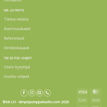
MR. LVI YRITYS
Tietoa meistä
Asennusalueet
Referenssit
Verkkokaupat
TEE SE ITSE -OHJEET
Usein kysyttyä
Huolto-ohjeet
Visa
Mas
Bank
Cas
©Mr.LVI - lämpöpumppuhuolto.com 2026
Transfer
On