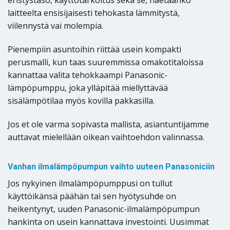
eristystaso, käyttötarkoitus sekä se, haetaanko
laitteelta ensisijaisesti tehokasta lämmitystä,
viilennystä vai molempia.
Pienempiin asuntoihin riittää usein kompakti
perusmalli, kun taas suuremmissa omakotitaloissa
kannattaa valita tehokkaampi Panasonic-
lämpöpumppu, joka ylläpitää miellyttävää
sisälämpötilaa myös kovilla pakkasilla.
Jos et ole varma sopivasta mallista, asiantuntijamme
auttavat mielellään oikean vaihtoehdon valinnassa.
Vanhan ilmalämpöpumpun vaihto uuteen Panasoniciin
Jos nykyinen ilmalämpöpumppusi on tullut
käyttöikänsä päähän tai sen hyötysuhde on
heikentynyt, uuden Panasonic-ilmalämpöpumpun
hankinta on usein kannattava investointi. Uusimmat