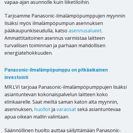
vapaa-ajan asunnolle kuin liiketiloihin.
Tarjoamme Panasonic-ilmalämpöpumppujen myynnin
lisäksi myös ilmalämpöpumpun asennuksen
pääkaupunkiseudulla, katso
asennusalueet
.
Ammattitaitoinen asennus varmistaa laitteen
turvallisen toiminnan ja parhaan mahdollisen
energiatehokkuuden.
Panasonic-ilmalämpöpumppu on pitkäaikainen
investointi
MR.LVI tarjoaa Panasonic-ilmalämpöpumppujen lisäksi
asiantuntevan kokonaispalvelun laitteen koko
elinkaarelle. Saat meiltä saman katon alta myynnin,
asennuksen,
huollot
ja
varaosat
sekä asiantuntevaa
apua oikean mallin valintaan.
Säännöllinen huolto auttaa säilyttämään Panasonic-