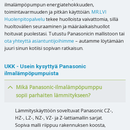
ilmalämpöpumpun energiatehokkuuden,
toimintavarmuuden ja pitkän käyttöiän.
MR.LVI
Huolenpitopalvelu
tekee huolloista vaivattomia, sillä
huoltovälien seuraaminen ja määräaikaishuollot
hoituvat puolestasi. Tutustu Panasonicin mallistoon tai
ota yhteyttä asiantuntijoihimme
– autamme löytämään
juuri sinun kotiisi sopivan ratkaisun.
UKK - Usein kysyttyä Panasonic
ilmalämpöpumpuista
Mikä Panasonic-ilmalämpöpumppu
sopii parhaiten lämmitykseen?
Lämmityskäyttöön soveltuvat Panasonic CZ-,
HZ-, LZ-, NZ-, VZ- ja Z-lattiamallin sarjat.
Sopiva malli riippuu rakennuksen koosta,