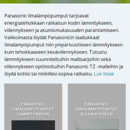
Panasonic ilmalämpöpumput tarjoavat
energiatehokkaan ratkaisun kodin lämmitykseen,
viilennykseen ja asumismukavuuden parantamiseen.
Valikoimasta löydät Panasonicin laadukkaat
ilmalämpöpumput niin ympärivuotiseen lämmitykseen
kuin tehokkaaseen kesäviilennykseen. Tutustu
lämmitykseen suunniteltuihin mallisarjoihin sekä
viilennykseen optimoituihin Panasonic TZ -malleihin ja
löydä kotiisi tai mökillesi sopiva ratkaisu.
Lue lisää!
PANASONIC
PANASONIC
ILMALÄMPÖPUMPUT
ILMALÄMPÖPUMPUT
LÄMMITYKSEEN
VIILENNYKSEEN
15 TUOTTEET
2 TUOTTEET