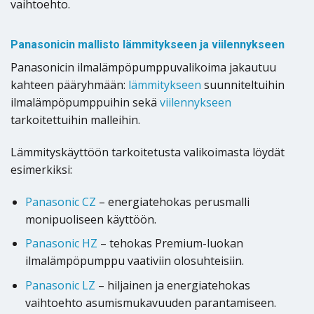
vaihtoehto.
Panasonicin mallisto lämmitykseen ja viilennykseen
Panasonicin ilmalämpöpumppuvalikoima jakautuu
kahteen pääryhmään:
lämmitykseen
suunniteltuihin
ilmalämpöpumppuihin sekä
viilennykseen
tarkoitettuihin malleihin.
Lämmityskäyttöön tarkoitetusta valikoimasta löydät
esimerkiksi:
Panasonic CZ
– energiatehokas perusmalli
monipuoliseen käyttöön.
Panasonic HZ
– tehokas Premium-luokan
ilmalämpöpumppu vaativiin olosuhteisiin.
Panasonic LZ
– hiljainen ja energiatehokas
vaihtoehto asumismukavuuden parantamiseen.