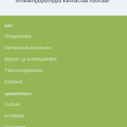
ilmalämpöpumppu kannattaa huoltaa?
INFO
Yhteystiedot
Verkkolaskutusosoite
Myynti- ja toimitusehdot
Tietosuojaseloste
Evästeet
AJANKOHTAISTA
Uutiset
Artikkelit
Hinnastot