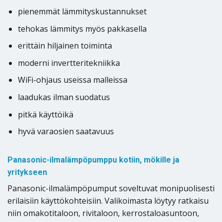
pienemmät lämmityskustannukset
tehokas lämmitys myös pakkasella
erittäin hiljainen toiminta
moderni invertteritekniikka
WiFi-ohjaus useissa malleissa
laadukas ilman suodatus
pitkä käyttöikä
hyvä varaosien saatavuus
Panasonic-ilmalämpöpumppu kotiin, mökille ja
yritykseen
Panasonic-ilmalämpöpumput soveltuvat monipuolisesti
erilaisiin käyttökohteisiin. Valikoimasta löytyy ratkaisu
niin omakotitaloon, rivitaloon, kerrostaloasuntoon,