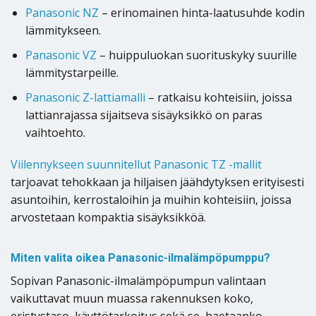
Panasonic NZ
– erinomainen hinta-laatusuhde kodin
lämmitykseen.
Panasonic VZ
– huippuluokan suorituskyky suurille
lämmitystarpeille.
Panasonic Z-lattiamalli
– ratkaisu kohteisiin, joissa
lattianrajassa sijaitseva sisäyksikkö on paras
vaihtoehto.
Viilennykseen suunnitellut Panasonic TZ -mallit
tarjoavat tehokkaan ja hiljaisen jäähdytyksen erityisesti
asuntoihin, kerrostaloihin ja muihin kohteisiin, joissa
arvostetaan kompaktia sisäyksikköä.
Miten valita oikea Panasonic-ilmalämpöpumppu?
Sopivan Panasonic-ilmalämpöpumpun valintaan
vaikuttavat muun muassa rakennuksen koko,