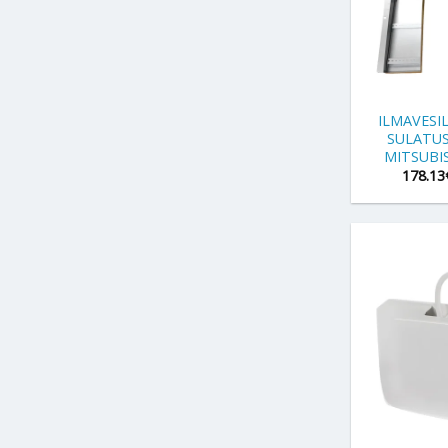
+
ILMAVES
SULATU
MITSUBIS
178.13
+