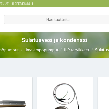
VELUT
REFERENSSIT
Etsi:
Sulatusvesi ja kondenssi
pöpumput
/
Ilmalämpöpumput
/
ILP tarvikkeet
/
Sulatus