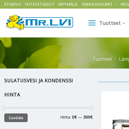
Skip
ETUSIVU
YHTEYSTIEDOT
MYYMÄLÄ
VERKKOKAUPAT
PAL
to
content
Tuotteet
Tuotteet
/
Läm
SULATUSVESI JA KONDENSSI
HINTA
Minimihinta
Maksimihinta
Hinta:
0€
—
300€
Suodata