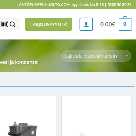
LÄMPÖPUMPPUHUOLTO.COM myynti ark. klo 8-16 |
0300 30 80 82
barcode_scanner
0
0.00
€
TARJOUSPYYNTÖ
vesi ja kondenssi