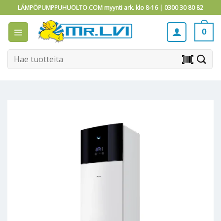
Skip
LÄMPÖPUMPPUHUOLTO.COM myynti ark. klo 8-16 |
0300 30 80 82
to
content
0
Etsi:
barcode_scanner