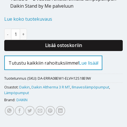
Daikin Stand by Me palveluun
Lue koko tuotekuvaus
Ilmavesilämpöpumppu Daikin Altherma 3R MT F 8kW 180l määrä
Alternative:
Lisää ostoskoriin
Tutustu kaikkiin rahoituksiimme!
Lue lisää!
Tuotetunnus (SKU):
DA-ERRA08EW1-ELVH12S18E9W
Osastot:
Daikin
,
Daikin Altherma 3 R MT
,
Ilmavesilämpöpumput
,
Lämpöpumput
Brand:
DAIKIN