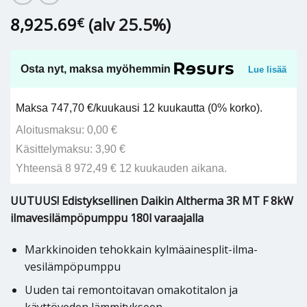
8,925.69
(alv 25.5%)
€
Osta nyt, maksa myöhemmin
Lue lisää
Maksa 747,70 €/kuukausi 12 kuukautta (0% korko).
Aloitusmaksu: 0,00 €
Käsittelymaksu: 3,90 €
Yhteensä 8 972,49 € 12 kuukauden aikana.
UUTUUS! Edistyksellinen Daikin Altherma 3R MT F 8kW
ilmavesilämpöpumppu 180l varaajalla
Markkinoiden tehokkain kylmäainesplit-ilma-
vesilämpöpumppu
Uuden tai remontoitavan omakotitalon ja