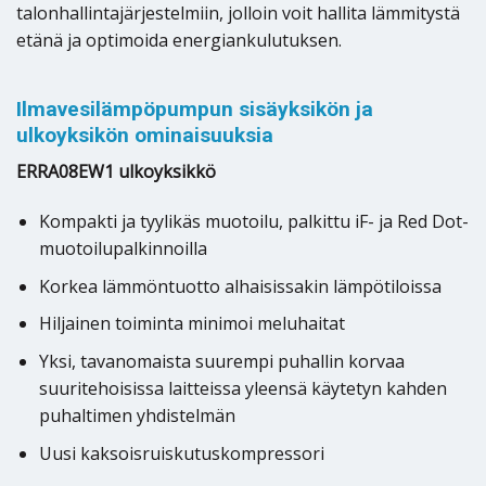
talonhallintajärjestelmiin, jolloin voit hallita lämmitystä
etänä ja optimoida energiankulutuksen.
Ilmavesilämpöpumpun sisäyksikön ja
ulkoyksikön ominaisuuksia
ERRA08EW1 ulkoyksikkö
Kompakti ja tyylikäs muotoilu, palkittu iF- ja Red Dot-
muotoilupalkinnoilla
Korkea lämmöntuotto alhaisissakin lämpötiloissa
Hiljainen toiminta minimoi meluhaitat
Yksi, tavanomaista suurempi puhallin korvaa
suuritehoisissa laitteissa yleensä käytetyn kahden
puhaltimen yhdistelmän
Uusi kaksoisruiskutuskompressori