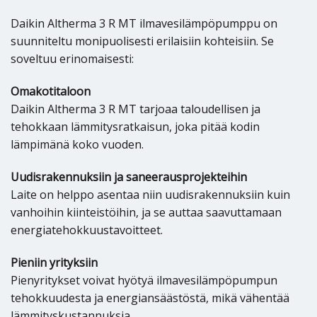
Daikin Altherma 3 R MT ilmavesilämpöpumppu on
suunniteltu monipuolisesti erilaisiin kohteisiin. Se
soveltuu erinomaisesti:
Omakotitaloon
Daikin Altherma 3 R MT tarjoaa taloudellisen ja
tehokkaan lämmitysratkaisun, joka pitää kodin
lämpimänä koko vuoden.
Uudisrakennuksiin ja saneerausprojekteihin
Laite on helppo asentaa niin uudisrakennuksiin kuin
vanhoihin kiinteistöihin, ja se auttaa saavuttamaan
energiatehokkuustavoitteet.
Pieniin yrityksiin
Pienyritykset voivat hyötyä ilmavesilämpöpumpun
tehokkuudesta ja energiansäästöstä, mikä vähentää
lämmityskustannuksia.