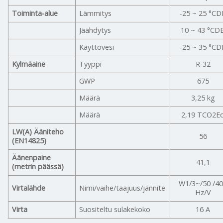
Toiminta-alue
Lämmitys
-25 ~ 25 °CD
Jäähdytys
10 ~ 43 °CD
Käyttövesi
-25 ~ 35 °CD
Kylmäaine
Tyyppi
R-32
GWP
675
Määrä
3,25 kg
Määrä
2,19 TCO2E
LW(A) Ääniteho
56
(EN14825)
Äänenpaine
41,1
(metrin päässä)
W1/3~/50 /4
Virtalähde
Nimi/vaihe/taajuus/jännite
Hz/V
Virta
Suositeltu sulakekoko
16 A