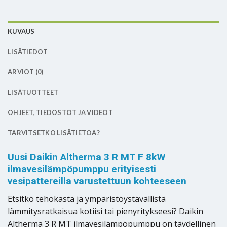
KUVAUS
LISÄTIEDOT
ARVIOT (0)
LISÄTUOTTEET
OHJEET, TIEDOSTOT JA VIDEOT
TARVITSETKO LISÄTIETOA?
Uusi Daikin Altherma 3 R MT F 8kW
ilmavesilämpöpumppu erityisesti
vesipattereilla varustettuun kohteeseen
Etsitkö tehokasta ja ympäristöystävällistä
lämmitysratkaisua kotiisi tai pienyritykseesi? Daikin
Altherma 3 R MT ilmavesilämpöpumppu on täydellinen