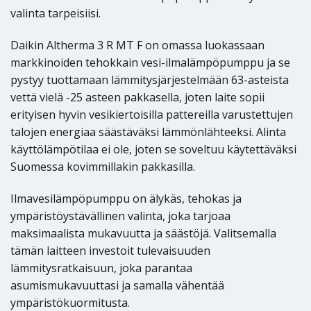
valinta tarpeisiisi.
Daikin Altherma 3 R MT F on omassa luokassaan
markkinoiden tehokkain vesi-ilmalämpöpumppu ja se
pystyy tuottamaan lämmitysjärjestelmään 63-asteista
vettä vielä -25 asteen pakkasella, joten laite sopii
erityisen hyvin vesikiertoisilla pattereilla varustettujen
talojen energiaa säästäväksi lämmönlähteeksi. Alinta
käyttölämpötilaa ei ole, joten se soveltuu käytettäväksi
Suomessa kovimmillakin pakkasilla.
Ilmavesilämpöpumppu on älykäs, tehokas ja
ympäristöystävällinen valinta, joka tarjoaa
maksimaalista mukavuutta ja säästöjä. Valitsemalla
tämän laitteen investoit tulevaisuuden
lämmitysratkaisuun, joka parantaa
asumismukavuuttasi ja samalla vähentää
ympäristökuormitusta.