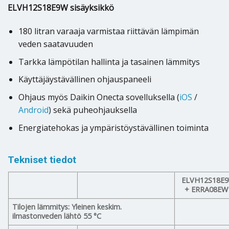
ELVH12S18E9W sisäyksikkö
180 litran varaaja varmistaa riittävän lämpimän
veden saatavuuden
Tarkka lämpötilan hallinta ja tasainen lämmitys
Käyttäjäystävällinen ohjauspaneeli
Ohjaus myös Daikin Onecta sovelluksella (
iOS
/
Android
) sekä puheohjauksella
Energiatehokas ja ympäristöystävällinen toiminta
Tekniset tiedot
ELVH12S18E
+ ERRA08EW
Tilojen lämmitys: Yleinen keskim.
ilmastonveden lähtö 55 °C