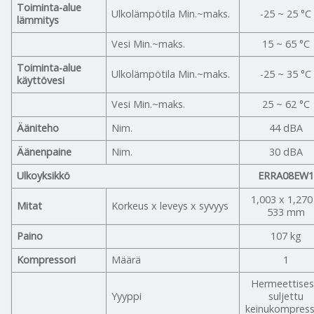
Toiminta-alue
Ulkolämpötila Min.~maks.
-25 ~ 25 °C
lämmitys
Vesi Min.~maks.
15 ~ 65 °C
Toiminta-alue
Ulkolämpötila Min.~maks.
-25 ~ 35 °C
käyttövesi
Vesi Min.~maks.
25 ~ 62 °C
Ääniteho
Nim.
44 dBA
Äänenpaine
Nim.
30 dBA
Ulkoyksikkö
ERRA08EW1
1,003 x 1,270
Mitat
Korkeus x leveys x syvyys
533 mm
Paino
107 kg
Kompressori
Määrä
1
Hermeettises
Yyyppi
suljettu
keinukompress