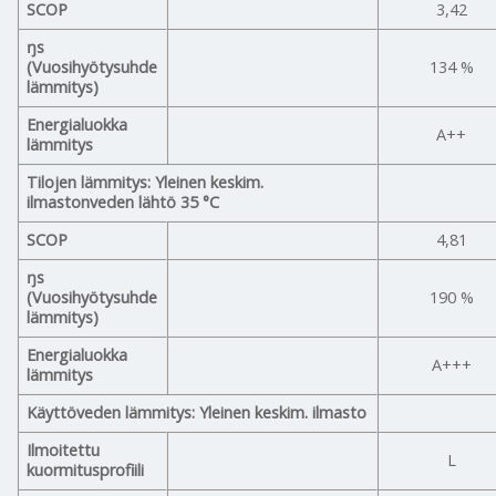
SCOP
3,42
ŋs
(Vuosihyötysuhde
134 %
lämmitys)
Energialuokka
A++
lämmitys
Tilojen lämmitys: Yleinen keskim.
ilmastonveden lähtö 35 °C
SCOP
4,81
ŋs
(Vuosihyötysuhde
190 %
lämmitys)
Energialuokka
A+++
lämmitys
Käyttöveden lämmitys: Yleinen keskim. ilmasto
Ilmoitettu
L
kuormitusprofiili