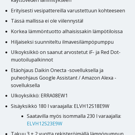
käyttöveden lämmitykseen
Erityisesti vesipattereilla varustettuun kohteeseen
Tässä mallissa ei ole viilennystä!
Korkea lämmöntuotto alhaisissakin lämpötiloissa
Hiljaiseksi suunniteltu ilmavesilämpöpumppu
Ulkoyksikkö on saanut arvostetut iF- ja Red Dot-
muotoilupalkinnot
Etäohjaus Daikin Onecta -sovelluksella ja
puheohjaus Google Assistant / Amazon Alexa -
sovelluksella
Ulkoyksikkö: ERRA08EW1
Sisäyksikkö 180 l varaajalla: ELVH12S18E9W
Saatavilla myös isommalla 230 l varaajalla:
ELVH12S23E9W
Takuu 3 + 2 vuotta rekisteröimällä lämpöpumpun