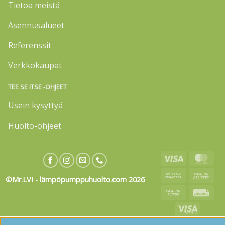
Tietoa meistä
Asennusalueet
Referenssit
Verkkokaupat
TEE SE ITSE -OHJEET
Usein kysyttyä
Huolto-ohjeet
Visa
Mas
Bank
Cas
©Mr.LVI - lämpöpumppuhuolto.com 2026
Transfer
On
Cash
Invo
Deli
on
Visa
Pickup
Electron