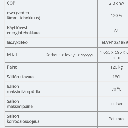
COP
2,8 dhw
ŋwh (veden
120 %
lämm. tehokkuus)
Käyttövesi
A+
energiatehokkuus
Sisäyksikkö
ELVH12S18E
1,655 x 595 x 
Mitat
Korkeus x leveys x syvyys
mm
Paino
120 kg
Säiliön tilavuus
180l
Säiliön
70 °C
maksimilämpötila
Säiliön
10 bar
maksimipaine
Säiliön
Peittaus
korroosiosuojaus