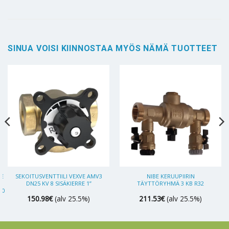
SINUA VOISI KIINNOSTAA MYÖS NÄMÄ TUOTTEET
BE
SEKOITUSVENTTIILI VEXVE AMV3
NIBE KERUUPIIRIN
DN25 KV 8 SISÄKIERRE 1”
TÄYTTÖRYHMÄ 3 KB R32
00
150.98
€
(alv 25.5%)
211.53
€
(alv 25.5%)