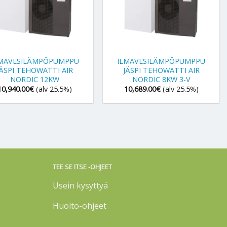
+
LMAVESILÄMPÖPUMPPU
ILMAVESILÄMPÖPUMPPU
JÄSPI TEHOWATTI AIR
JÄSPI TEHOWATTI AIR
NORDIC 12KW
NORDIC 8KW 3-V
10,940.00
€
(alv 25.5%)
10,689.00
€
(alv 25.5%)
TEE SE ITSE -OHJEET
Usein kysyttyä
Huolto-ohjeet