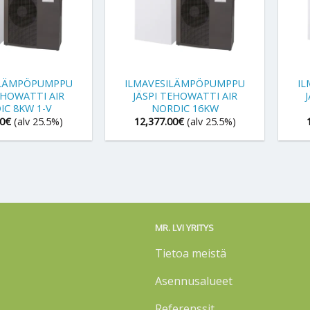
+
+
ILÄMPÖPUMPPU
ILMAVESILÄMPÖPUMPPU
I
EHOWATTI AIR
JÄSPI TEHOWATTI AIR
IC 8KW 1-V
NORDIC 16KW
00
€
(alv 25.5%)
12,377.00
€
(alv 25.5%)
MR. LVI YRITYS
Tietoa meistä
Asennusalueet
Referenssit