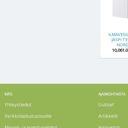
+
ILMAVES
JÄSPI T
NORD
10,061.
INFO
AJANKOHTAISTA
Yhteystiedot
Uutiset
Verkkolaskutusosoite
Artikkelit
Myynti- ja toimitusehdot
Hinnastot