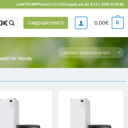
LÄMPÖPUMPPUHUOLTO.COM myynti ark. klo 8-16 |
0300 30 80 82
barcode_scanner
0
0.00
€
TARJOUSPYYNTÖ
atti Air Nordic