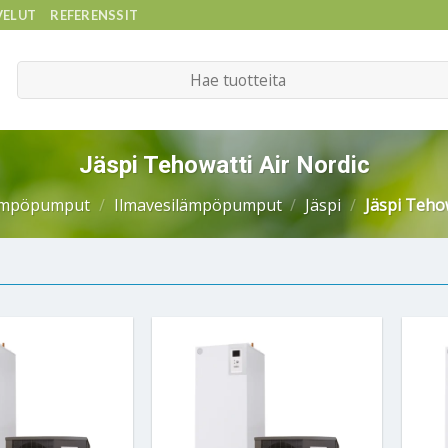
VELUT
REFERENSSIT
Etsi:
Jäspi Tehowatti Air Nordic
mpöpumput
/
Ilmavesilämpöpumput
/
Jäspi
/
Jäspi Tehow