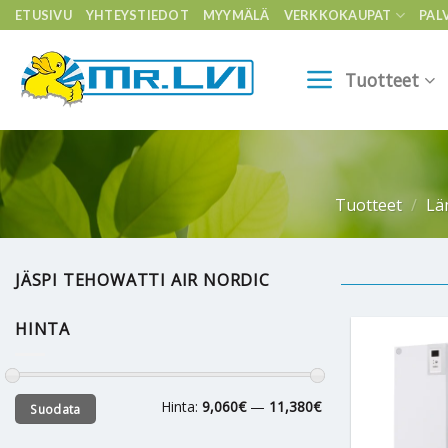
Skip
ETUSIVU
YHTEYSTIEDOT
MYYMÄLÄ
VERKKOKAUPAT
PAL
to
content
Tuotteet
Tuotteet
/
Lä
JÄSPI TEHOWATTI AIR NORDIC
HINTA
Minimihinta
Maksimihinta
Hinta:
9,060€
—
11,380€
Suodata