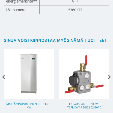
energiamerkintä**
A++
LVI-numero
5360177
SINUA VOISI KIINNOSTAA MYÖS NÄMÄ TUOTTEET
MAALÄMPÖPUMPPU NIBE F1145 8
LATAUSPAKETTI VEXVE
KW
TERMOVAR DN32 72/80°C