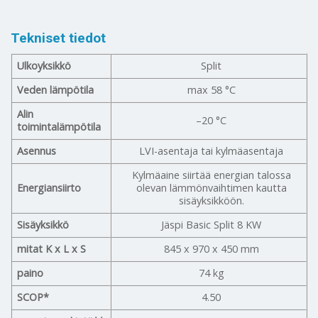
Tekniset tiedot
Ulkoyksikkö
Split
Veden lämpötila
max 58 °C
Alin
–20 °C
toimintalämpötila
Asennus
LVI-asentaja tai kylmäasentaja
Kylmäaine siirtää energian talossa
Energiansiirto
olevan lämmönvaihtimen kautta
sisäyksikköön.
Sisäyksikkö
Jäspi Basic Split 8 KW
mitat K x L x S
845 x 970 x 450 mm
paino
74 kg
SCOP*
4.50