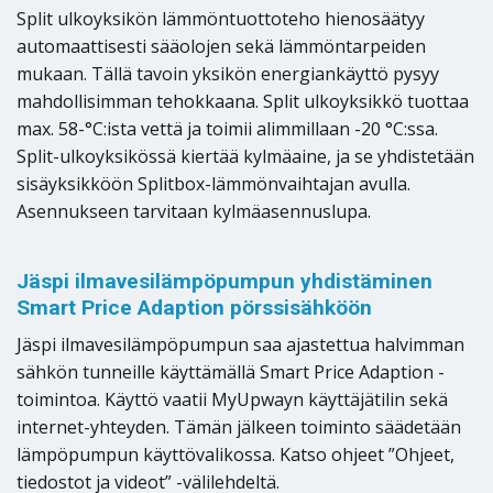
Split ulkoyksikön lämmöntuottoteho hienosäätyy
automaattisesti sääolojen sekä lämmöntarpeiden
mukaan. Tällä tavoin yksikön energiankäyttö pysyy
mahdollisimman tehokkaana. Split ulkoyksikkö tuottaa
max. 58-°C:ista vettä ja toimii alimmillaan -20 °C:ssa.
Split-ulkoyksikössä kiertää kylmäaine, ja se yhdistetään
sisäyksikköön Splitbox-lämmönvaihtajan avulla.
Asennukseen tarvitaan kylmäasennuslupa.
Jäspi ilmavesilämpöpumpun yhdistäminen
Smart Price Adaption pörssisähköön
Jäspi ilmavesilämpöpumpun saa ajastettua halvimman
sähkön tunneille käyttämällä Smart Price Adaption -
toimintoa. Käyttö vaatii MyUpwayn käyttäjätilin sekä
internet-yhteyden. Tämän jälkeen toiminto säädetään
lämpöpumpun käyttövalikossa. Katso ohjeet ”Ohjeet,
tiedostot ja videot” -välilehdeltä.