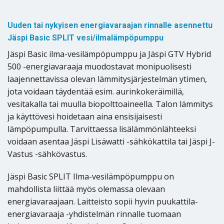
Uuden tai nykyisen energiavaraajan rinnalle asennettu
Jäspi Basic SPLIT vesi/ilmalämpöpumppu
Jäspi Basic ilma-vesilämpöpumppu ja Jäspi GTV Hybrid
500 -energiavaraaja muodostavat monipuolisesti
laajennettavissa olevan lämmitysjärjestelmän ytimen,
jota voidaan täydentää esim. aurinkokeräimillä,
vesitakalla tai muulla biopolttoaineella. Talon lämmitys
ja käyttövesi hoidetaan aina ensisijaisesti
lämpöpumpulla. Tarvittaessa lisälämmönlähteeksi
voidaan asentaa Jäspi Lisäwatti -sähkökattila tai Jäspi J-
Vastus -sähkövastus.
Jäspi Basic SPLIT Ilma-vesilämpöpumppu on
mahdollista liittää myös olemassa olevaan
energiavaraajaan. Laitteisto sopii hyvin puukattila-
energiavaraaja -yhdistelmän rinnalle tuomaan