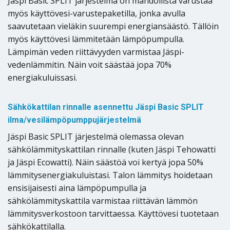
Jäspi Basic SPLIT järjestelmä on mahdollista varustaa
myös käyttövesi-varustepaketilla, jonka avulla
saavutetaan vieläkin suurempi energiansäästö. Tällöin
myös käyttövesi lämmitetään lämpöpumpulla.
Lämpimän veden riittävyyden varmistaa Jäspi-
vedenlämmitin. Näin voit säästää jopa 70%
energiakuluissasi.
Sähkökattilan rinnalle asennettu Jäspi Basic SPLIT
ilma/vesilämpöpumppujärjestelmä
Jäspi Basic SPLIT järjestelmä olemassa olevan
sähkölämmityskattilan rinnalle (kuten Jäspi Tehowatti
ja Jäspi Ecowatti). Näin säästöä voi kertyä jopa 50%
lämmitysenergiakuluistasi. Talon lämmitys hoidetaan
ensisijaisesti aina lämpöpumpulla ja
sähkölämmityskattila varmistaa riittävän lämmön
lämmitysverkostoon tarvittaessa. Käyttövesi tuotetaan
sähkökattilalla.