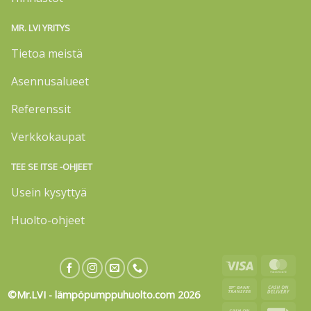
MR. LVI YRITYS
Tietoa meistä
Asennusalueet
Referenssit
Verkkokaupat
TEE SE ITSE -OHJEET
Usein kysyttyä
Huolto-ohjeet
Visa
Mas
Bank
Cas
©Mr.LVI - lämpöpumppuhuolto.com 2026
Transfer
On