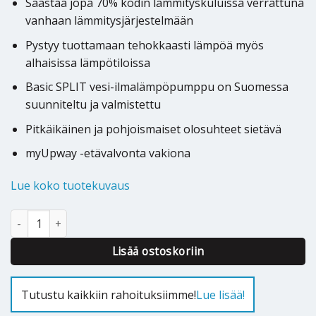
Säästää jopa 70% kodin lämmityskuluissa verrattuna
vanhaan lämmitysjärjestelmään
Pystyy tuottamaan tehokkaasti lämpöä myös
alhaisissa lämpötiloissa
Basic SPLIT vesi-ilmalämpöpumppu on Suomessa
suunniteltu ja valmistettu
Pitkäikäinen ja pohjoismaiset olosuhteet sietävä
myUpway -etävalvonta vakiona
Lue koko tuotekuvaus
Ilmavesilämpöpumppu Jäspi Basic SPLIT 8kW määrä
Alternative:
Lisää ostoskoriin
Tutustu kaikkiin rahoituksiimme!
Lue lisää!