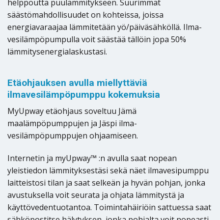
helppoutta puulämmitykseen. Suurimmat
säästömahdollisuudet on kohteissa, joissa
energiavaraajaa lämmitetään yö/päiväsähköllä. Ilma-
vesilämpöpumpulla voit säästää tällöin jopa 50%
lämmitysenergialaskustasi.
Etäohjauksen avulla miellyttäviä
ilmavesilämpöpumppu kokemuksia
MyUpway etäohjaus soveltuu Jämä
maalämpöpumppujen ja Jäspi ilma-
vesilämpöpumppujen ohjaamiseen.
Internetin ja myUpway™ :n avulla saat nopean
yleistiedon lämmityksestäsi sekä näet ilmavesipumppu
laitteistosi tilan ja saat selkeän ja hyvän pohjan, jonka
avustuksella voit seurata ja ohjata lämmitystä ja
käyttövedentuotantoa. Toimintahäiriöin sattuessa saat
sähköpostitse hälytyksen, jonka pohjalta voit nopeasti