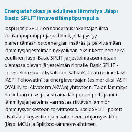
Energiatehokas ja edullinen lämmitys Jäspi
Basic SPLIT ilmavesilämpöpumpulla
Jäspi Basic SPLIT on saneerausrakentajan ilma-
vesilämpöpumppujärjestelmä, jolla pystyy
pienentämään ostoenergian määrää ja päivittämään
lämmitysjärjestelmän nykyaikaan. Yksinkertainen sekä
edullinen Jäspi Basic SPLIT järjestelmä asennetaan
olemassa olevan järjestelmän rinnalle. Basic SPLIT -
järjestelmä sopii öljykattilan, sähkökattilan (esimerkiksi
JÄSPI Tehowatin) tai energiavaraajan (esimerkiksi JÄSPI
OVALIN tai Akvaterm AKVAn) yhteyteen. Talon lämmitys
hoidetaan ensisijaisesti aina lämpöpumpulla ja muu
lämmitysjärjestelmä varmistaa riittävän lämmön
lämmitysverkostoon tarvittaessa. Basic SPLIT -paketti
sisältää ulkoyksikön ja maatelineen, ohjausyksikön
(Jäspi MCU) ja Splitbox-lämmönvaihtimen.