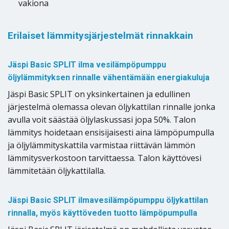
vakiona
Erilaiset lämmitysjärjestelmät rinnakkain
Jäspi Basic SPLIT ilma vesilämpöpumppu
öljylämmityksen rinnalle vähentämään energiakuluja
Jäspi Basic SPLIT on yksinkertainen ja edullinen
järjestelmä olemassa olevan öljykattilan rinnalle jonka
avulla voit säästää öljylaskussasi jopa 50%. Talon
lämmitys hoidetaan ensisijaisesti aina lämpöpumpulla
ja öljylämmityskattila varmistaa riittävän lämmön
lämmitysverkostoon tarvittaessa. Talon käyttövesi
lämmitetään öljykattilalla.
Jäspi Basic SPLIT ilmavesilämpöpumppu öljykattilan
rinnalla, myös käyttöveden tuotto lämpöpumpulla