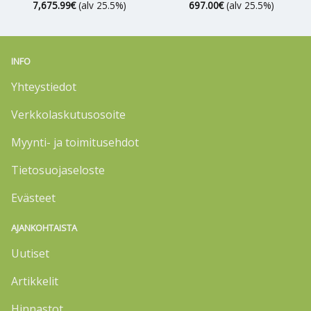
7,675.99
€
(alv 25.5%)
697.00
€
(alv 25.5%)
INFO
Yhteystiedot
Verkkolaskutusosoite
Myynti- ja toimitusehdot
Tietosuojaseloste
Evästeet
AJANKOHTAISTA
Uutiset
Artikkelit
Hinnastot