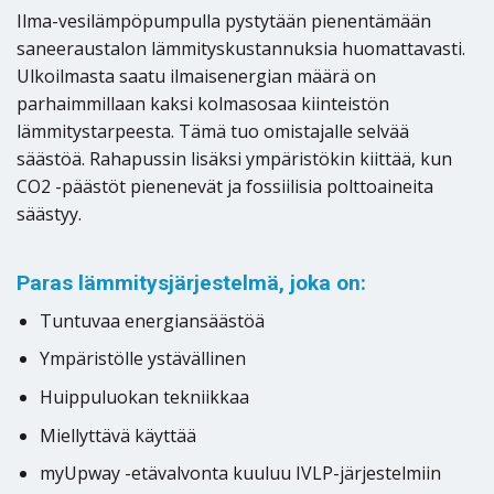
Ilma-vesilämpöpumpulla pystytään pienentämään
saneeraustalon lämmityskustannuksia huomattavasti.
Ulkoilmasta saatu ilmaisenergian määrä on
parhaimmillaan kaksi kolmasosaa kiinteistön
lämmitystarpeesta. Tämä tuo omistajalle selvää
säästöä. Rahapussin lisäksi ympäristökin kiittää, kun
CO2 -päästöt pienenevät ja fossiilisia polttoaineita
säästyy.
Paras lämmitysjärjestelmä, joka on:
Tuntuvaa energiansäästöä
Ympäristölle ystävällinen
Huippuluokan tekniikkaa
Miellyttävä käyttää
myUpway -etävalvonta kuuluu IVLP-järjestelmiin