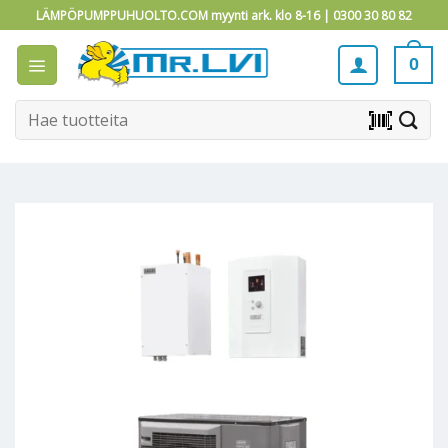
Skip
LÄMPÖPUMPPUHUOLTO.COM myynti ark. klo 8-16 |
0300 30 80 82
to
content
0
Etsi:
barcode_scanner