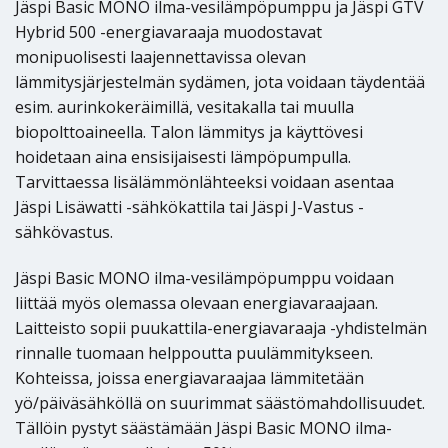
Jäspi Basic MONO ilma-vesilämpöpumppu ja Jäspi GTV
Hybrid 500 -energiavaraaja muodostavat
monipuolisesti laajennettavissa olevan
lämmitysjärjestelmän sydämen, jota voidaan täydentää
esim. aurinkokeräimillä, vesitakalla tai muulla
biopolttoaineella. Talon lämmitys ja käyttövesi
hoidetaan aina ensisijaisesti lämpöpumpulla.
Tarvittaessa lisälämmönlähteeksi voidaan asentaa
Jäspi Lisäwatti -sähkökattila tai Jäspi J-Vastus -
sähkövastus.
Jäspi Basic MONO ilma-vesilämpöpumppu voidaan
liittää myös olemassa olevaan energiavaraajaan.
Laitteisto sopii puukattila-energiavaraaja -yhdistelmän
rinnalle tuomaan helppoutta puulämmitykseen.
Kohteissa, joissa energiavaraajaa lämmitetään
yö/päiväsähköllä on suurimmat säästömahdollisuudet.
Tällöin pystyt säästämään Jäspi Basic MONO ilma-