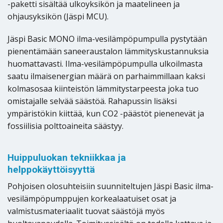
-paketti sisältää ulkoyksikön ja maatelineen ja
ohjausyksikön (Jäspi MCU).
Jäspi Basic MONO ilma-vesilämpöpumpulla pystytään
pienentämään saneeraustalon lämmityskustannuksia
huomattavasti. Ilma-vesilämpöpumpulla ulkoilmasta
saatu ilmaisenergian määrä on parhaimmillaan kaksi
kolmasosaa kiinteistön lämmitystarpeesta joka tuo
omistajalle selvää säästöä. Rahapussin lisäksi
ympäristökin kiittää, kun CO2 -päästöt pienenevät ja
fossiilisia polttoaineita säästyy.
Huippuluokan tekniikkaa ja
helppokäyttöisyyttä
Pohjoisen olosuhteisiin suunniteltujen Jäspi Basic ilma-
vesilämpöpumppujen korkealaatuiset osat ja
valmistusmateriaalit tuovat säästöjä myös