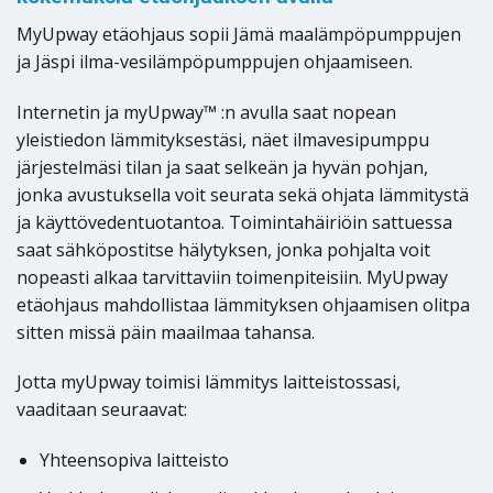
MyUpway etäohjaus sopii Jämä maalämpöpumppujen
ja Jäspi ilma-vesilämpöpumppujen ohjaamiseen.
Internetin ja myUpway™ :n avulla saat nopean
yleistiedon lämmityksestäsi, näet ilmavesipumppu
järjestelmäsi tilan ja saat selkeän ja hyvän pohjan,
jonka avustuksella voit seurata sekä ohjata lämmitystä
ja käyttövedentuotantoa. Toimintahäiriöin sattuessa
saat sähköpostitse hälytyksen, jonka pohjalta voit
nopeasti alkaa tarvittaviin toimenpiteisiin. MyUpway
etäohjaus mahdollistaa lämmityksen ohjaamisen olitpa
sitten missä päin maailmaa tahansa.
Jotta myUpway toimisi lämmitys laitteistossasi,
vaaditaan seuraavat:
Yhteensopiva laitteisto