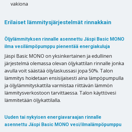
vakiona
Erilaiset lämmitysjärjestelmät rinnakkain
Öljylämmityksen rinnalle asennettu Jäspi Basic MONO
ilma vesilämpöpumppu pienentää energiakuluja
Jäspi Basic MONO on yksinkertainen ja edullinen
järjestelmä olemassa olevan öljykattilan rinnalle jonka
avulla voit säästää öljylaskussasi jopa 50%. Talon
lämmitys hoidetaan ensisijaisesti aina lämpöpumpulla
ja öljylämmityskattila varmistaa riittävän lämmön
lämmitysverkostoon tarvittaessa. Talon käyttövesi
lämmitetään öljykattilalla.
Uuden tai nykyisen energiavaraajan rinnalle
asennettu Jäspi Basic MONO vesi/ilmalämpöpumppu