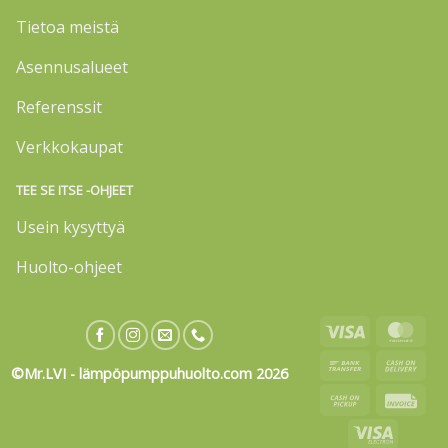
Tietoa meistä
Asennusalueet
Referenssit
Verkkokaupat
TEE SE ITSE -OHJEET
Usein kysyttyä
Huolto-ohjeet
Visa
Mas
Bank
Cas
©Mr.LVI - lämpöpumppuhuolto.com 2026
Transfer
On
Cash
Invo
Deli
on
Visa
Pickup