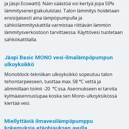
ja Jäspi Ecowatti). Näin säästöä voi kertyä jopa 50%
lämmitysenergiakuluistasi. Talon lämmitys hoidetaan
ensisijaisesti aina lämpöpumpulla ja
sähkölämmityskattila varmistaa riittävän lämmön
lämmitysverkostoon tarvittaessa. Käyttövesi tuotetaan
sähkökattilalla.
Jäspi Basic MONO vesi-ilmalämpöpumpun
ulkoyksikkö
Monoblock-tekniikan ulkoyksikkö sopeutuu talon
tehontarpeeseen, tuottaa max. 58 °C vettä ja
alimmillaan toimii -20 °C:ssa. Asennukseen ei tarvita
kylmäasennuslupaa koska sen Mono-ulkoyksikössä
kiertää vesi.
Miellyttäviä ilmavesilämpöpumppu
kokemuksia etäohjauksen avulla