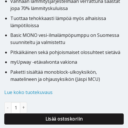
Vanhaan lämmitysjärjestelmään verrattuna säästät
jopa 70% lämmityskuluissa
Tuottaa tehokkaasti lämpöä myös alhaisissa
lämpötiloissa
Basic MONO vesi-ilmalämpöpumppu on Suomessa
suunniteltu ja valmistettu
Pitkäikäinen sekä pohjoismaiset olosuhteet sietävä
myUpway -etävalvonta vakiona
Paketti sisältää monoblock-ulkoyksikön,
maatelineen ja ohjausyksikön (Jäspi MCU)
Lue koko tuotekuvaus
Ilmavesilämpöpumppu Jäspi Basic Mono 8kW määrä
Alternative:
Lisää ostoskoriin