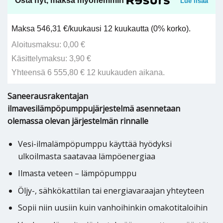
Osta nyt, maksa myöhemmin
Lue lisää
Maksa 546,31 €/kuukausi 12 kuukautta (0% korko).
Aloitusmaksu: 0,00 €
Käsittelymaksu: 3,90 €
Yhteensä 6 555,80 € 12 kuukauden aikana.
Saneerausrakentajan
ilmavesilämpöpumppujärjestelmä asennetaan
olemassa olevan järjestelmän rinnalle
Vesi-ilmalämpöpumppu käyttää hyödyksi
ulkoilmasta saatavaa lämpöenergiaa
Ilmasta veteen – lämpöpumppu
Öljy-, sähkökattilan tai energiavaraajan yhteyteen
Sopii niin uusiin kuin vanhoihinkin omakotitaloihin