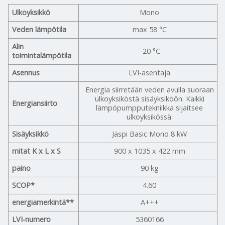
Ulkoyksikkö
Mono
Veden lämpötila
max 58 °C
Alin
–20 °C
toimintalämpötila
Asennus
LVI-asentaja
Energia siirretään veden avulla suoraan
ulkoyksiköstä sisäyksiköön. Kaikki
Energiansiirto
lämpöpumpputekniikka sijaitsee
ulkoyksikössä.
Sisäyksikkö
Jäspi Basic Mono 8 kW
mitat K x L x S
900 x 1035 x 422 mm
paino
90 kg
SCOP*
4.60
energiamerkintä**
A+++
LVI-numero
5360166