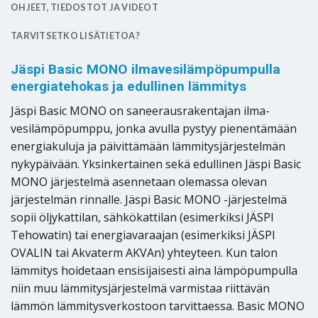
OHJEET, TIEDOSTOT JA VIDEOT
TARVITSETKO LISÄTIETOA?
Jäspi Basic MONO ilmavesilämpöpumpulla
energiatehokas ja edullinen lämmitys
Jäspi Basic MONO on saneerausrakentajan ilma-
vesilämpöpumppu, jonka avulla pystyy pienentämään
energiakuluja ja päivittämään lämmitysjärjestelmän
nykypäivään. Yksinkertainen sekä edullinen Jäspi Basic
MONO järjestelmä asennetaan olemassa olevan
järjestelmän rinnalle. Jäspi Basic MONO -järjestelmä
sopii öljykattilan, sähkökattilan (esimerkiksi JÄSPI
Tehowatin) tai energiavaraajan (esimerkiksi JÄSPI
OVALIN tai Akvaterm AKVAn) yhteyteen. Kun talon
lämmitys hoidetaan ensisijaisesti aina lämpöpumpulla
niin muu lämmitysjärjestelmä varmistaa riittävän
lämmön lämmitysverkostoon tarvittaessa. Basic MONO