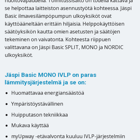
huoltovapaudella. Toimitussisältö on todella kattava ja
se helpottaa laitteiston asennustyötä kohteessa. Jäspi
Basic ilmavesilämpöpumpun ulkoyksiköt ovat
käyttöääneltään erittäin hiljaisia. Helppokäyttöisen
säätöyksikön kautta omien asetusten ja säätöjen
tekeminen on vaivatonta. Kohteesta riippuen
valittavana on Jäspi Basic SPLIT, MONO ja NORDIC
ulkoyksiköt.
Jäspi Basic MONO IVLP on paras
lämmitysjärjestelmä ja se on:
Huomattavaa energiansäästöä
Ympäristöystävällinen
Huipputason tekniikkaa
Mukava käyttää
myUpway -etävalvonta kuuluu IVLP-järjestelmiin