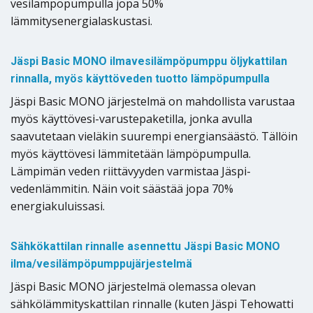
vesilämpöpumpulla jopa 50%
lämmitysenergialaskustasi.
Jäspi Basic MONO ilmavesilämpöpumppu öljykattilan
rinnalla, myös käyttöveden tuotto lämpöpumpulla
Jäspi Basic MONO järjestelmä on mahdollista varustaa
myös käyttövesi-varustepaketilla, jonka avulla
saavutetaan vieläkin suurempi energiansäästö. Tällöin
myös käyttövesi lämmitetään lämpöpumpulla.
Lämpimän veden riittävyyden varmistaa Jäspi-
vedenlämmitin. Näin voit säästää jopa 70%
energiakuluissasi.
Sähkökattilan rinnalle asennettu Jäspi Basic MONO
ilma/vesilämpöpumppujärjestelmä
Jäspi Basic MONO järjestelmä olemassa olevan
sähkölämmityskattilan rinnalle (kuten Jäspi Tehowatti