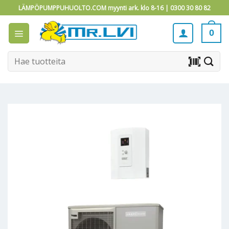
Skip
LÄMPÖPUMPPUHUOLTO.COM myynti ark. klo 8-16 |
0300 30 80 82
to
content
0
Etsi:
barcode_scanner