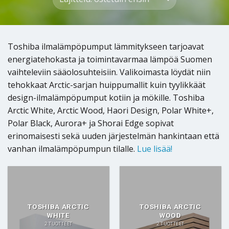
Toshiba ilmalämpöpumput lämmitykseen tarjoavat
energiatehokasta ja toimintavarmaa lämpöä Suomen
vaihteleviin sääolosuhteisiin. Valikoimasta löydät niin
tehokkaat Arctic-sarjan huippumallit kuin tyylikkäät
design-ilmalämpöpumput kotiin ja mökille. Toshiba
Arctic White, Arctic Wood, Haori Design, Polar White+,
Polar Black, Aurora+ ja Shorai Edge sopivat
erinomaisesti sekä uuden järjestelmän hankintaan että
vanhan ilmalämpöpumpun tilalle.
Lue lisää!
TOSHIBA ARCTIC
TOSHIBA ARCTIC
WHITE
WOOD
2 TUOTTEET
2 TUOTTEET