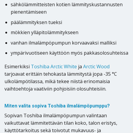
sähkölämmitteisten kotien lämmityskustannusten
pienentämiseen
päälämmityksen tueksi
mökkien ylläpitolämmitykseen
vanhan ilmalämpöpumpun korvaavaksi malliksi
ympärivuotiseen käyttöön myös pakkasolosuhteissa
Esimerkiksi
Toshiba Arctic White
ja
Arctic Wood
tarjoavat erittäin tehokasta lämmitystä jopa -35 °C
ulkolämpötilassa, mikä tekee niistä erinomaisia
vaihtoehtoja vaativiin pohjoisiin olosuhteisiin.
Miten valita sopiva Toshiba ilmalämpöpumppu?
Sopivan Toshiba ilmalämpöpumpun valintaan
vaikuttavat lämmitettävän tilan koko, talon eristys,
käyttötarkoitus sekä toivotut mukavuus- ja