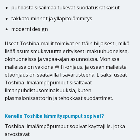
puhdasta sisäilmaa tukevat suodatusratkaisut
takkatoiminnot ja ylläpitolämmitys
moderni design
Useat Toshiba-mallit toimivat erittäin hiljaisesti, mikä
lisää asumismukavuutta erityisesti makuuhuoneissa,
olohuoneissa ja vapaa-ajan asunnoissa. Monissa
malleissa on vakiona WiFi-ohjaus, ja osaan malleista
etäohjaus on saatavilla lisävarusteena. Lisäksi useat
Toshiba ilmalämpöpumput sisältävät
ilmanpuhdistusominaisuuksia, kuten
plasmaionisaattorin ja tehokkaat suodattimet.
Kenelle Toshiba lämmityspumput sopivat?
Toshiba ilmalämpöpumput sopivat käyttäjille, jotka
arvostavat: