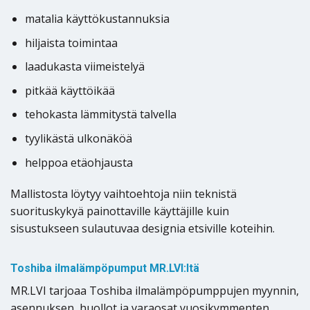
matalia käyttökustannuksia
hiljaista toimintaa
laadukasta viimeistelyä
pitkää käyttöikää
tehokasta lämmitystä talvella
tyylikästä ulkonäköä
helppoa etäohjausta
Mallistosta löytyy vaihtoehtoja niin teknistä
suorituskykyä painottaville käyttäjille kuin
sisustukseen sulautuvaa designia etsiville koteihin.
Toshiba ilmalämpöpumput MR.LVI:ltä
MR.LVI tarjoaa Toshiba ilmalämpöpumppujen myynnin,
asennuksen, huollot ja varaosat vuosikymmenten