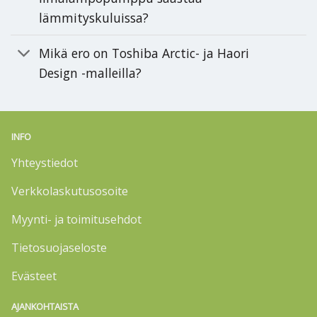
lämmityskuluissa?
Mikä ero on Toshiba Arctic- ja Haori
Design -malleilla?
INFO
Yhteystiedot
Verkkolaskutusosoite
Myynti- ja toimitusehdot
Tietosuojaseloste
Evästeet
AJANKOHTAISTA