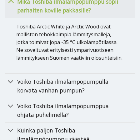
Mikä Toshiba ilmalämpöpumppu sopii
parhaiten koville pakkasille?
Toshiba Arctic White ja Arctic Wood ovat
malliston tehokkaimpia lämmitysmalleja,
jotka toimivat jopa -35 °C ulkolämpötilassa.
Ne soveltuvat erityisesti ympärivuotiseen
lämmitykseen Suomen vaativiin olosuhteisiin.
Voiko Toshiba ilmalämpöpumpulla
korvata vanhan pumpun?
Voiko Toshiba ilmalämpöpumppua
ohjata puhelimella?
Kuinka paljon Toshiba
ilmalämpöpumppu säästää