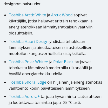
designominaisuudet.
Toshiba Arctic White
ja
Arctic Wood
sopivat
käyttäjille, jotka haluavat erittäin tehokkaan ja
energiatehokkaan lämmitysratkaisun vaativiin
olosuhteisiin.
Toshiba Haori Design
yhdistää tehokkaan
lämmityksen ja ainutlaatuisen sisustuksellisen
muotoilun kangasverhoillulla sisäyksiköllä.
Toshiba Polar White+
ja
Polar Black
tarjoavat
tehokasta lämmitystä modernilla ulkonäöllä ja
hyvällä energiatehokkuudella.
Toshiba Shorai Edge
on hiljainen ja energiatehokas
vaihtoehto kodin päivittäiseen lämmitykseen.
Toshiba Aurora+
tarjoaa hyvän hinta-laatusuhteen
ja luotettavaa toimintaa jopa -25 °C asti.