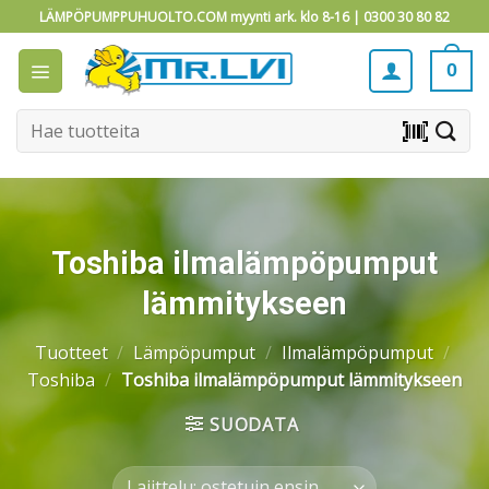
Skip
LÄMPÖPUMPPUHUOLTO.COM myynti ark. klo 8-16 |
0300 30 80 82
to
content
0
Etsi:
barcode_scanner
Toshiba ilmalämpöpumput
lämmitykseen
Tuotteet
/
Lämpöpumput
/
Ilmalämpöpumput
/
Toshiba
/
Toshiba ilmalämpöpumput lämmitykseen
SUODATA