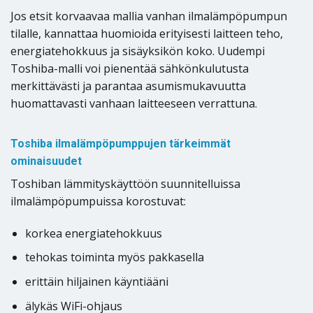
Jos etsit korvaavaa mallia vanhan ilmalämpöpumpun
tilalle, kannattaa huomioida erityisesti laitteen teho,
energiatehokkuus ja sisäyksikön koko. Uudempi
Toshiba-malli voi pienentää sähkönkulutusta
merkittävästi ja parantaa asumismukavuutta
huomattavasti vanhaan laitteeseen verrattuna.
Toshiba ilmalämpöpumppujen tärkeimmät
ominaisuudet
Toshiban lämmityskäyttöön suunnitelluissa
ilmalämpöpumpuissa korostuvat:
korkea energiatehokkuus
tehokas toiminta myös pakkasella
erittäin hiljainen käyntiääni
älykäs WiFi-ohjaus