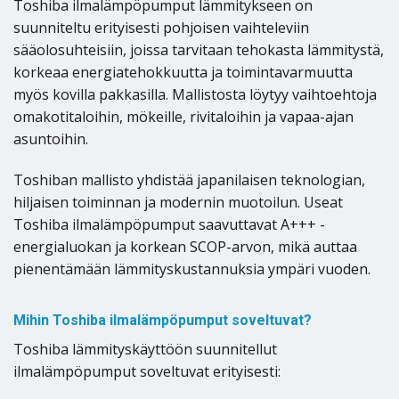
Toshiba ilmalämpöpumput lämmitykseen on
suunniteltu erityisesti pohjoisen vaihteleviin
sääolosuhteisiin, joissa tarvitaan tehokasta lämmitystä,
korkeaa energiatehokkuutta ja toimintavarmuutta
myös kovilla pakkasilla. Mallistosta löytyy vaihtoehtoja
omakotitaloihin, mökeille, rivitaloihin ja vapaa-ajan
asuntoihin.
Toshiban mallisto yhdistää japanilaisen teknologian,
hiljaisen toiminnan ja modernin muotoilun. Useat
Toshiba ilmalämpöpumput saavuttavat A+++ -
energialuokan ja korkean SCOP-arvon, mikä auttaa
pienentämään lämmityskustannuksia ympäri vuoden.
Mihin Toshiba ilmalämpöpumput soveltuvat?
Toshiba lämmityskäyttöön suunnitellut
ilmalämpöpumput soveltuvat erityisesti: