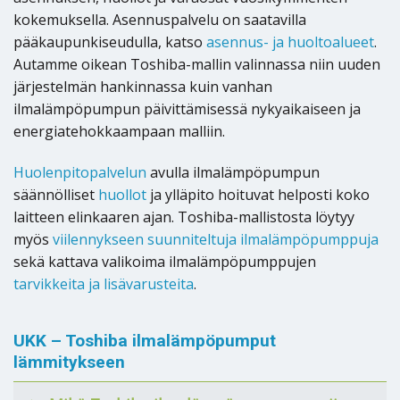
kokemuksella. Asennuspalvelu on saatavilla
pääkaupunkiseudulla, katso
asennus- ja huoltoalueet
.
Autamme oikean Toshiba-mallin valinnassa niin uuden
järjestelmän hankinnassa kuin vanhan
ilmalämpöpumpun päivittämisessä nykyaikaiseen ja
energiatehokkaampaan malliin.
Huolenpitopalvelun
avulla ilmalämpöpumpun
säännölliset
huollot
ja ylläpito hoituvat helposti koko
laitteen elinkaaren ajan. Toshiba-mallistosta löytyy
myös
viilennykseen suunniteltuja ilmalämpöpumppuja
sekä kattava valikoima ilmalämpöpumppujen
tarvikkeita ja lisävarusteita
.
UKK – Toshiba ilmalämpöpumput
lämmitykseen