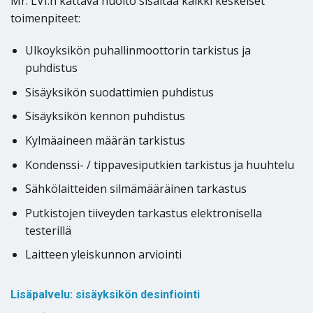
Mr. LVI:n kattava huolto sisältää kaikki keskeiset
toimenpiteet:
Ulkoyksikön puhallinmoottorin tarkistus ja
puhdistus
Sisäyksikön suodattimien puhdistus
Sisäyksikön kennon puhdistus
Kylmäaineen määrän tarkistus
Kondenssi- / tippavesiputkien tarkistus ja huuhtelu
Sähkölaitteiden silmämääräinen tarkastus
Putkistojen tiiveyden tarkastus elektronisella
testerillä
Laitteen yleiskunnon arviointi
Lisäpalvelu: sisäyksikön desinfiointi