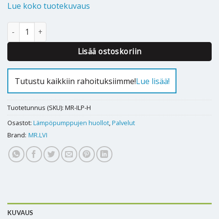
Lue koko tuotekuvaus
Ilmalämpöpumpun huolto määrä
Alternative:
Lisää ostoskoriin
Tutustu kaikkiin rahoituksiimme!
Lue lisää!
Tuotetunnus (SKU):
MR-ILP-H
Osastot:
Lämpöpumppujen huollot
,
Palvelut
Brand:
MR.LVI
KUVAUS