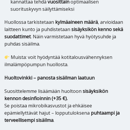
kannattaa tehdä
vuosittain
optimaalisen
suorituskyvyn säilyttämiseksi
Huollossa tarkistetaan
kylmäaineen määrä
, arvioidaan
laitteen kunto ja puhdistetaan
sisäyksikön kenno sekä
suodattimet
. Näin varmistetaan hyvä hyötysuhde ja
puhdas sisäilma.
Muista: voit hyödyntää kotitalousvähennyksen
ilmalämpöpumpun huollosta.
Huoltovinkki – panosta sisäilman laatuun
Suosittelemme lisäämään huoltoon
sisäyksikön
kennon desinfioinnin (+35 €).
Se poistaa mikrobikasvustot ja ehkäisee
epämiellyttävät hajut – lopputuloksena
puhtaampi ja
terveellisempi sisäilma
.