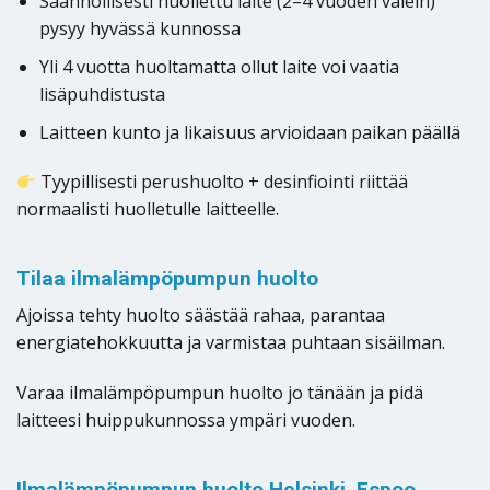
Säännöllisesti huollettu laite (2–4 vuoden välein)
pysyy hyvässä kunnossa
Yli 4 vuotta huoltamatta ollut laite voi vaatia
lisäpuhdistusta
Laitteen kunto ja likaisuus arvioidaan paikan päällä
Tyypillisesti perushuolto + desinfiointi riittää
normaalisti huolletulle laitteelle.
Tilaa ilmalämpöpumpun huolto
Ajoissa tehty huolto säästää rahaa, parantaa
energiatehokkuutta ja varmistaa puhtaan sisäilman.
Varaa ilmalämpöpumpun huolto jo tänään ja pidä
laitteesi huippukunnossa ympäri vuoden.
Ilmalämpöpumpun huolto Helsinki, Espoo,