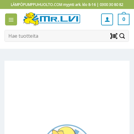
Skip
LÄMPÖPUMPPUHUOLTO.COM myynti ark. klo 8-16 |
0300 30 80 82
to
content
0
Etsi:
barcode_scanner