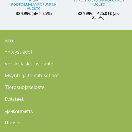
NILAN
IVT POISTOILMALÄMPÖPUMPUN
POISTOILMALÄMPÖPUMPUN
HUOLTO
HUOLTO
Hintaluokk
324.99
€
(alv 25.5%)
324.99
€
–
425.01
€
(alv
324.99€
25.5%)
-
425.01€
INFO
Yhteystiedot
Verkkolaskutusosoite
Myynti- ja toimitusehdot
Tietosuojaseloste
Evästeet
AJANKOHTAISTA
Uutiset