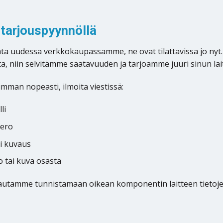
 tarjouspyynnöllä
elata uudessa verkkokaupassamme, ne ovat tilattavissa jo nyt
a, niin selvitämme saatavuuden ja tarjoamme juuri sinun lai
mman nopeasti, ilmoita viestissä:
li
mero
ai kuvaus
 tai kuva osasta
, autamme tunnistamaan oikean komponentin laitteen tietoje