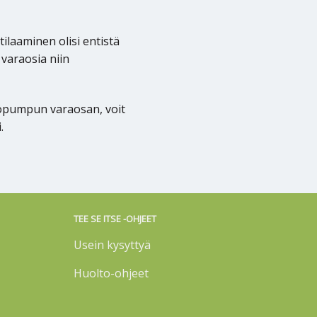
laaminen olisi entistä
varaosia niin
pöpumpun varaosan, voit
.
TEE SE ITSE -OHJEET
Usein kysyttyä
Huolto-ohjeet