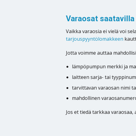
Varaosat saatavilla
Vaikka varaosia ei vielä voi s
tarjouspyyntölomakkeen
kautt
Jotta voimme auttaa mahdollisi
lämpöpumpun merkki ja mal
laitteen sarja- tai tyyppinu
tarvittavan varaosan nimi t
mahdollinen varaosanumero
Jos et tiedä tarkkaa varaosaa