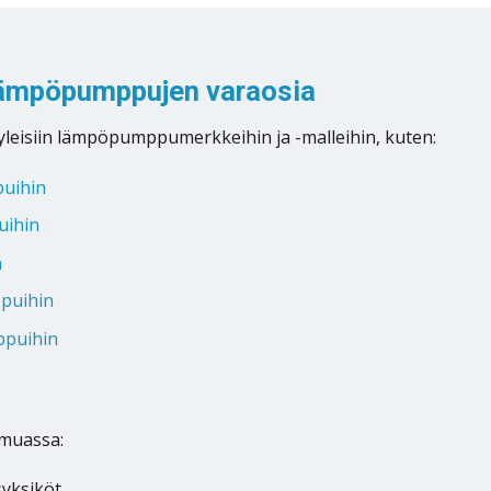
lämpöpumppujen varaosia
yleisiin lämpöpumppumerkkeihin ja -malleihin, kuten:
uihin
uihin
n
puihin
ppuihin
muassa:
syksiköt