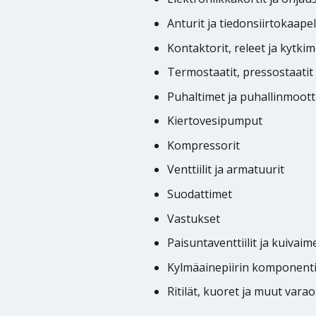
Anturit ja tiedonsiirtokaapel
Kontaktorit, releet ja kytkim
Termostaatit, pressostaatit
Puhaltimet ja puhallinmoott
Kiertovesipumput
Kompressorit
Venttiilit ja armatuurit
Suodattimet
Vastukset
Paisuntaventtiilit ja kuivaim
Kylmäainepiirin komponenti
Ritilät, kuoret ja muut vara