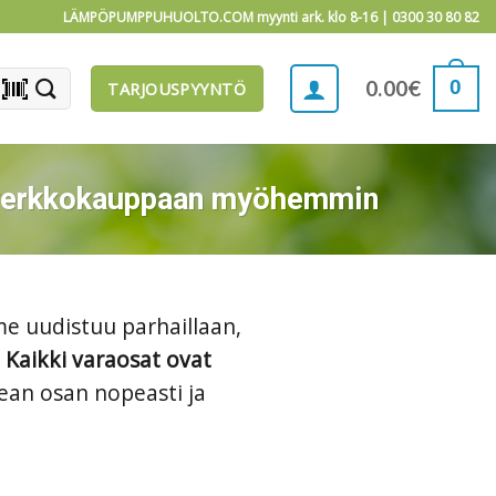
LÄMPÖPUMPPUHUOLTO.COM myynti ark. klo 8-16 |
0300 30 80 82
barcode_scanner
0
0.00
€
TARJOUSPYYNTÖ
än verkkokauppaan myöhemmin
e uudistuu parhaillaan,
.
Kaikki varaosat ovat
ean osan nopeasti ja