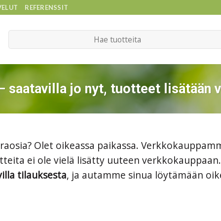
VELUT
REFERENSSIT
Etsi:
saatavilla jo nyt, tuotteet lisätä
aosia? Olet oikeassa paikassa. Verkkokauppamm
teita ei ole vielä lisätty uuteen verkkokauppaan
illa tilauksesta
, ja autamme sinua löytämään oik