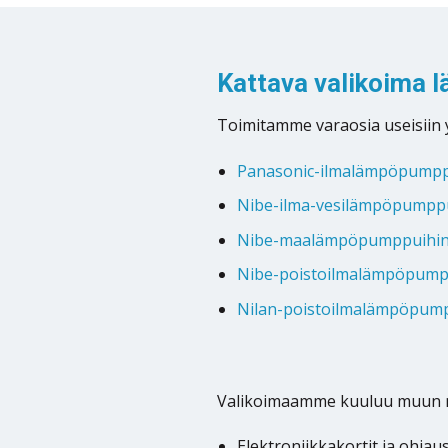
Kattava valikoima 
Toimitamme varaosia useisiin 
Panasonic-ilmalämpöpumpp
Nibe-ilma-vesilämpöpumpp
Nibe-maalämpöpumppuihi
Nibe-poistoilmalämpöpump
Nilan-poistoilmalämpöpum
Valikoimaamme kuuluu muun 
Elektroniikkakortit ja ohjau