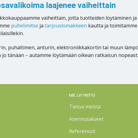
avalikoima laajenee vaiheittain
okauppaamme vaiheittain, jotta tuotteiden löytäminen ja ti
lemme
puhelimitse
ja
tarjouslomakkeen
kautta ja toimitamme 
aisillekin.
n, puhaltimen, anturin, elektroniikkakortin tai muun läm
n jo tänään – autamme löytämään oikean ratkaisun nopeasti
MR. LVI YRITYS
Tietoa meistä
Asennusalueet
Referenssit