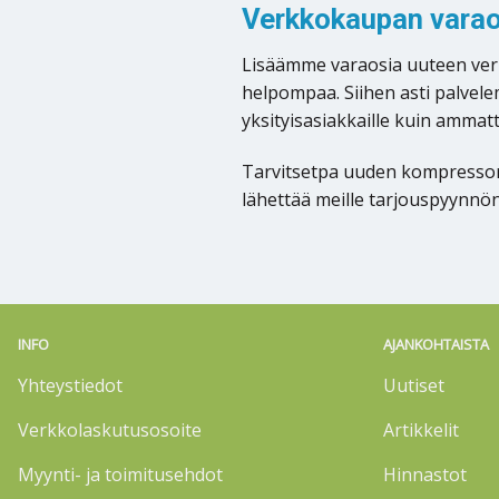
Verkkokaupan varaos
Lisäämme varaosia uuteen verkk
helpompaa. Siihen asti palve
yksityisasiakkaille kuin ammattil
Tarvitsetpa uuden kompressori
lähettää meille tarjouspyynnö
INFO
AJANKOHTAISTA
Yhteystiedot
Uutiset
Verkkolaskutusosoite
Artikkelit
Myynti- ja toimitusehdot
Hinnastot