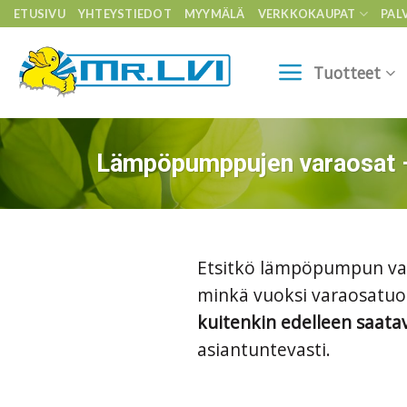
Skip
ETUSIVU
YHTEYSTIEDOT
MYYMÄLÄ
VERKKOKAUPAT
PAL
to
content
Tuotteet
Lämpöpumppujen varaosat – 
Etsitkö lämpöpumpun var
minkä vuoksi varaosatuot
kuitenkin edelleen saatav
asiantuntevasti.