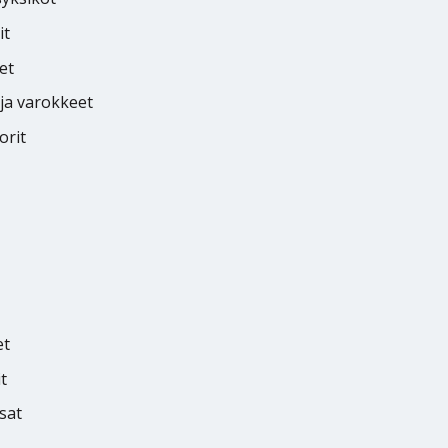
it
et
 ja varokkeet
orit
et
t
osat