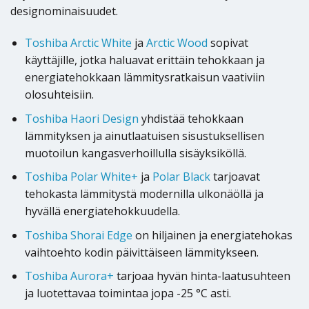
designominaisuudet.
Toshiba Arctic White
ja
Arctic Wood
sopivat
käyttäjille, jotka haluavat erittäin tehokkaan ja
energiatehokkaan lämmitysratkaisun vaativiin
olosuhteisiin.
Toshiba Haori Design
yhdistää tehokkaan
lämmityksen ja ainutlaatuisen sisustuksellisen
muotoilun kangasverhoillulla sisäyksiköllä.
Toshiba Polar White+
ja
Polar Black
tarjoavat
tehokasta lämmitystä modernilla ulkonäöllä ja
hyvällä energiatehokkuudella.
Toshiba Shorai Edge
on hiljainen ja energiatehokas
vaihtoehto kodin päivittäiseen lämmitykseen.
Toshiba Aurora+
tarjoaa hyvän hinta-laatusuhteen
ja luotettavaa toimintaa jopa -25 °C asti.