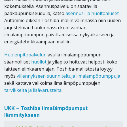
kokemuksella. Asennuspalvelu on saatavilla
pääkaupunkiseudulla, katso
asennus- ja huoltoalueet
.
Autamme oikean Toshiba-mallin valinnassa niin uuden
järjestelmän hankinnassa kuin vanhan
ilmalämpöpumpun päivittämisessä nykyaikaiseen ja
energiatehokkaampaan malliin.
Huolenpitopalvelun
avulla ilmalämpöpumpun
säännölliset
huollot
ja ylläpito hoituvat helposti koko
laitteen elinkaaren ajan. Toshiba-mallistosta löytyy
myös
viilennykseen suunniteltuja ilmalämpöpumppuja
sekä kattava valikoima ilmalämpöpumppujen
tarvikkeita ja lisävarusteita
.
UKK – Toshiba ilmalämpöpumput
lämmitykseen