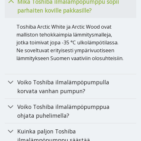
Mikä Toshiba ilmalämpöpumppu sopii
parhaiten koville pakkasille?
Toshiba Arctic White ja Arctic Wood ovat
malliston tehokkaimpia lämmitysmalleja,
jotka toimivat jopa -35 °C ulkolämpötilassa.
Ne soveltuvat erityisesti ympärivuotiseen
lämmitykseen Suomen vaativiin olosuhteisiin.
Voiko Toshiba ilmalämpöpumpulla
korvata vanhan pumpun?
Voiko Toshiba ilmalämpöpumppua
ohjata puhelimella?
Kuinka paljon Toshiba
ilmalämpöpumppu säästää