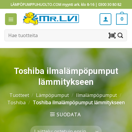
Skip
LÄMPÖPUMPPUHUOLTO.COM myynti ark. klo 8-16 |
0300 30 80 82
to
content
0
Etsi:
barcode_scanner
Toshiba ilmalämpöpumput
lämmitykseen
Tuotteet
/
Lämpöpumput
/
Ilmalämpöpumput
/
Toshiba
/
Toshiba ilmalämpöpumput lämmitykseen
SUODATA