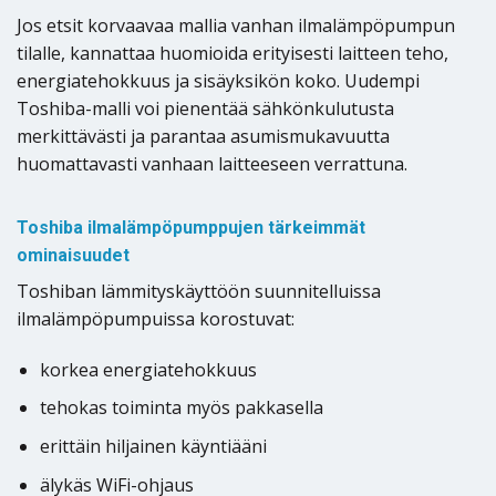
Jos etsit korvaavaa mallia vanhan ilmalämpöpumpun
tilalle, kannattaa huomioida erityisesti laitteen teho,
energiatehokkuus ja sisäyksikön koko. Uudempi
Toshiba-malli voi pienentää sähkönkulutusta
merkittävästi ja parantaa asumismukavuutta
huomattavasti vanhaan laitteeseen verrattuna.
Toshiba ilmalämpöpumppujen tärkeimmät
ominaisuudet
Toshiban lämmityskäyttöön suunnitelluissa
ilmalämpöpumpuissa korostuvat:
korkea energiatehokkuus
tehokas toiminta myös pakkasella
erittäin hiljainen käyntiääni
älykäs WiFi-ohjaus