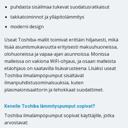
puhdasta sisäilmaa tukevat suodatusratkaisut
takkatoiminnot ja ylläpitolämmitys
moderni design
Useat Toshiba-mallit toimivat erittäin hiljaisesti, mikä
lisää asumismukavuutta erityisesti makuuhuoneissa,
olohuoneissa ja vapaa-ajan asunnoissa. Monissa
malleissa on vakiona WiFi-ohjaus, ja osaan malleista
etäohjaus on saatavilla lisävarusteena. Lisäksi useat
Toshiba ilmalämpöpumput sisältävät
ilmanpuhdistusominaisuuksia, kuten
plasmaionisaattorin ja tehokkaat suodattimet.
Kenelle Toshiba lämmityspumput sopivat?
Toshiba ilmalämpöpumput sopivat käyttäjille, jotka
arvostavat: