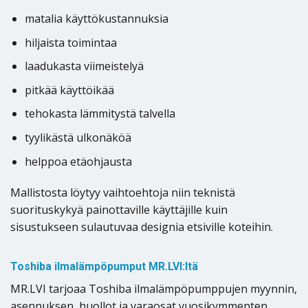
matalia käyttökustannuksia
hiljaista toimintaa
laadukasta viimeistelyä
pitkää käyttöikää
tehokasta lämmitystä talvella
tyylikästä ulkonäköä
helppoa etäohjausta
Mallistosta löytyy vaihtoehtoja niin teknistä
suorituskykyä painottaville käyttäjille kuin
sisustukseen sulautuvaa designia etsiville koteihin.
Toshiba ilmalämpöpumput MR.LVI:ltä
MR.LVI tarjoaa Toshiba ilmalämpöpumppujen myynnin,
asennuksen, huollot ja varaosat vuosikymmenten