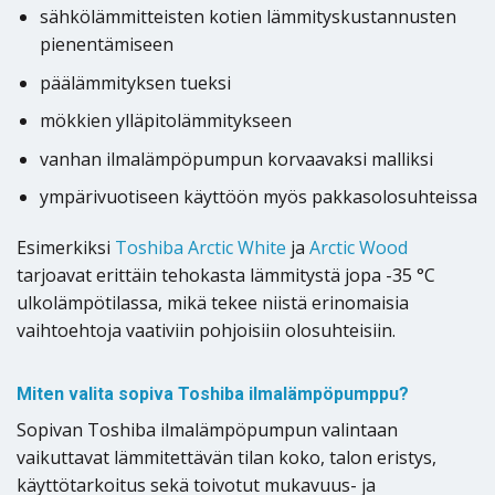
sähkölämmitteisten kotien lämmityskustannusten
pienentämiseen
päälämmityksen tueksi
mökkien ylläpitolämmitykseen
vanhan ilmalämpöpumpun korvaavaksi malliksi
ympärivuotiseen käyttöön myös pakkasolosuhteissa
Esimerkiksi
Toshiba Arctic White
ja
Arctic Wood
tarjoavat erittäin tehokasta lämmitystä jopa -35 °C
ulkolämpötilassa, mikä tekee niistä erinomaisia
vaihtoehtoja vaativiin pohjoisiin olosuhteisiin.
Miten valita sopiva Toshiba ilmalämpöpumppu?
Sopivan Toshiba ilmalämpöpumpun valintaan
vaikuttavat lämmitettävän tilan koko, talon eristys,
käyttötarkoitus sekä toivotut mukavuus- ja