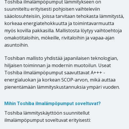
Toshiba ilmalämpöpumput lämmitykseen on
suunniteltu erityisesti pohjoisen vaihteleviin
sääolosuhteisiin, joissa tarvitaan tehokasta lämmitystä,
korkeaa energiatehokkuutta ja toimintavarmuutta
myös kovilla pakkasilla. Mallistosta löytyy vaihtoehtoja
omakotitaloihin, mökeille, rivitaloihin ja vapaa-ajan
asuntoihin.
Toshiban mallisto yhdistää japanilaisen teknologian,
hiljaisen toiminnan ja modernin muotoilun. Useat
Toshiba ilmalämpöpumput saavuttavat A+++ -
energialuokan ja korkean SCOP-arvon, mikä auttaa
pienentämään lämmityskustannuksia ympäri vuoden.
Mihin Toshiba ilmalämpöpumput soveltuvat?
Toshiba lämmityskäyttöön suunnitellut
ilmalämpöpumput soveltuvat erityisesti: