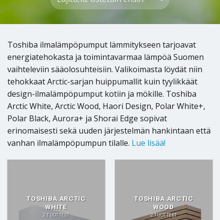
Toshiba ilmalämpöpumput lämmitykseen tarjoavat
energiatehokasta ja toimintavarmaa lämpöä Suomen
vaihteleviin sääolosuhteisiin. Valikoimasta löydät niin
tehokkaat Arctic-sarjan huippumallit kuin tyylikkäät
design-ilmalämpöpumput kotiin ja mökille. Toshiba
Arctic White, Arctic Wood, Haori Design, Polar White+,
Polar Black, Aurora+ ja Shorai Edge sopivat
erinomaisesti sekä uuden järjestelmän hankintaan että
vanhan ilmalämpöpumpun tilalle.
Lue lisää!
TOSHIBA ARCTIC
TOSHIBA ARCTIC
WHITE
WOOD
2 TUOTTEET
2 TUOTTEET