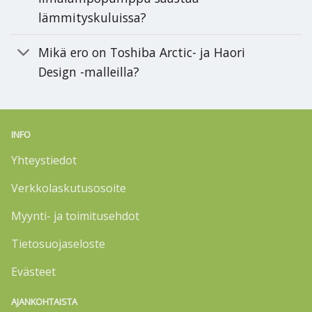
lämmityskuluissa?
Mikä ero on Toshiba Arctic- ja Haori
Design -malleilla?
INFO
Yhteystiedot
Verkkolaskutusosoite
Myynti- ja toimitusehdot
Tietosuojaseloste
Evästeet
AJANKOHTAISTA