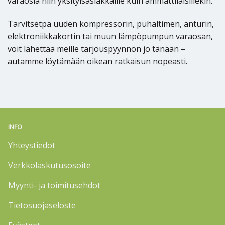
varaosia niin yksityisasiakkaille kuin ammattilaisillekin.
Tarvitsetpa uuden kompressorin, puhaltimen, anturin,
elektroniikkakortin tai muun lämpöpumpun varaosan,
voit lähettää meille tarjouspyynnön jo tänään –
autamme löytämään oikean ratkaisun nopeasti.
INFO
Yhteystiedot
Verkkolaskutusosoite
Myynti- ja toimitusehdot
Tietosuojaseloste