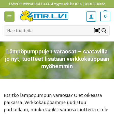
Skip
LÄMPÖPUMPPUHUOLTO.COM myynti ark. klo 8-16 |
0300 30 80 82
to
content
0
Etsi:
barcode_scanner
Lämpöpumppujen varaosat – saatavilla
jo nyt, tuotteet lisätään verkkokauppaan
myöhemmin
Etsitkö lämpöpumpun varaosia? Olet oikeassa
paikassa. Verkkokauppamme uudistuu
parhaillaan, minkä vuoksi varaosatuotteita ei ole