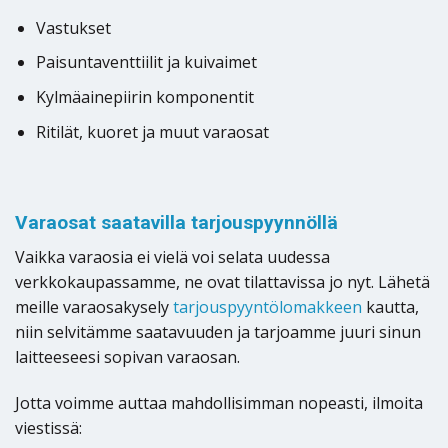
Vastukset
Paisuntaventtiilit ja kuivaimet
Kylmäainepiirin komponentit
Ritilät, kuoret ja muut varaosat
Varaosat saatavilla tarjouspyynnöllä
Vaikka varaosia ei vielä voi selata uudessa
verkkokaupassamme, ne ovat tilattavissa jo nyt. Lähetä
meille varaosakysely
tarjouspyyntölomakkeen
kautta,
niin selvitämme saatavuuden ja tarjoamme juuri sinun
laitteeseesi sopivan varaosan.
Jotta voimme auttaa mahdollisimman nopeasti, ilmoita
viestissä: