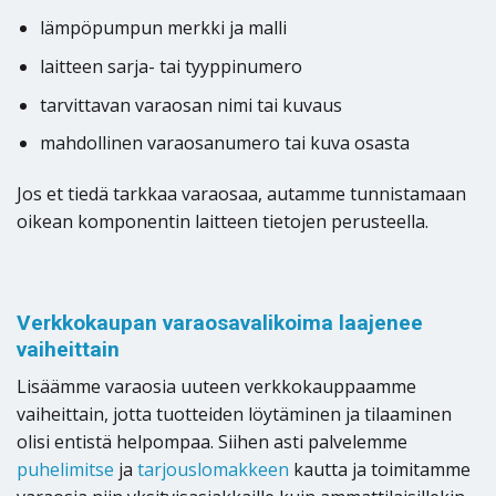
lämpöpumpun merkki ja malli
laitteen sarja- tai tyyppinumero
tarvittavan varaosan nimi tai kuvaus
mahdollinen varaosanumero tai kuva osasta
Jos et tiedä tarkkaa varaosaa, autamme tunnistamaan
oikean komponentin laitteen tietojen perusteella.
Verkkokaupan varaosavalikoima laajenee
vaiheittain
Lisäämme varaosia uuteen verkkokauppaamme
vaiheittain, jotta tuotteiden löytäminen ja tilaaminen
olisi entistä helpompaa. Siihen asti palvelemme
puhelimitse
ja
tarjouslomakkeen
kautta ja toimitamme