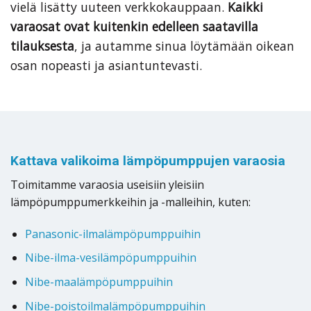
vielä lisätty uuteen verkkokauppaan.
Kaikki
varaosat ovat kuitenkin edelleen saatavilla
tilauksesta
, ja autamme sinua löytämään oikean
osan nopeasti ja asiantuntevasti.
Kattava valikoima lämpöpumppujen varaosia
Toimitamme varaosia useisiin yleisiin
lämpöpumppumerkkeihin ja -malleihin, kuten:
Panasonic-ilmalämpöpumppuihin
Nibe-ilma-vesilämpöpumppuihin
Nibe-maalämpöpumppuihin
Nibe-poistoilmalämpöpumppuihin