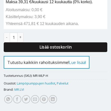
Maksa 39,31 €/kuukausi 12 kuukautta (0% korko).
Aloitusmaksu: 0,00 €
Käsittelymaksu: 3,90 €
Yhteensä 471,81 € 12 kuukauden aikana.
Maalämpöpumpun huolto määrä
Alternative:
Lisää ostoskoriin
Tutustu kaikkiin rahoituksiimme!
Lue lisää!
Tuotetunnus (SKU):
MR-MLP-H
Osastot:
Lämpöpumppujen huollot
,
Palvelut
Brand:
MR.LVI