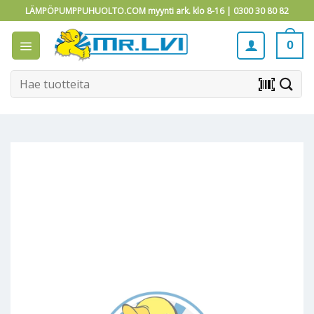
Skip
LÄMPÖPUMPPUHUOLTO.COM myynti ark. klo 8-16 |
0300 30 80 82
to
content
0
Etsi:
barcode_scanner